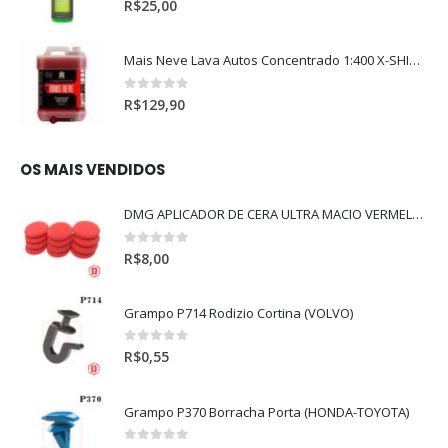
R$
25,00
Mais Neve Lava Autos Concentrado 1:400 X-SHINE 5Litros
0
out of 5
R$
129,90
OS MAIS VENDIDOS
DMG APLICADOR DE CERA ULTRA MACIO VERMELHO l
0
out of 5
R$
8,00
Grampo P714 Rodizio Cortina (VOLVO)
0
out of 5
R$
0,55
Grampo P370 Borracha Porta (HONDA-TOYOTA)