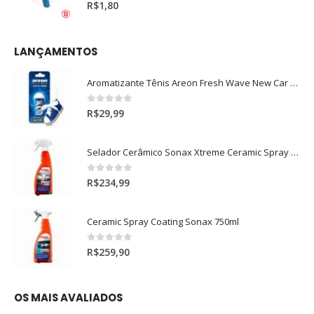
0
out of 5
R$
1,80
LANÇAMENTOS
Aromatizante Tênis Areon Fresh Wave New Car / Carro Novo
0
out of 5
R$
29,99
Selador Cerâmico Sonax Xtreme Ceramic Spray + Seal (750ml)
0
out of 5
R$
234,99
Ceramic Spray Coating Sonax 750ml
0
out of 5
R$
259,90
OS MAIS AVALIADOS