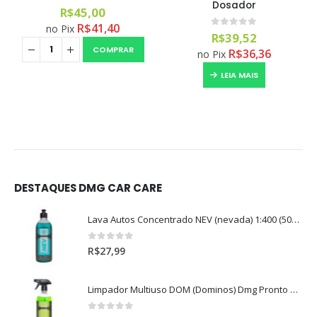
Dosador
5.00
out of 5
R$
45,00
R$
41,40
no Pix
0
out of 5
R$
39,52
COMPRAR
R$
36,36
no Pix
LEIA MAIS
DESTAQUES DMG CAR CARE
Lava Autos Concentrado NEV (nevada) 1:400 (500ml)
0
out of 5
R$
27,99
Limpador Multiuso DOM (Dominos) Dmg Pronto P/Uso (500ml)
0
out of 5