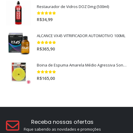
Restaurador de Vidros DOZ Dmg (500ml)
5.00
out of 5
R$
34,99
ALCANCE VX45 VITRIFICADOR AUTOMOTIVO 100ML
5.00
out of 5
R$
365,90
Boina de Espuma Amarela Médio Agressiva Sonax (5")
5.00
out of 5
R$
165,00
Receba nossas ofertas
Fique sabendo as novidades e promoções