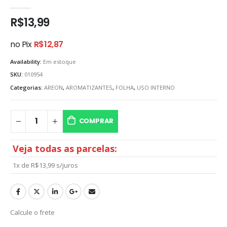
0
out of 5
R$
13,99
no Pix
R$
12,87
Availability:
Em estoque
SKU:
010954
Categorias:
AREON
,
AROMATIZANTES
,
FOLHA
,
USO INTERNO
COMPRAR
Veja todas as parcelas:
1x de
R$
13,99
s/juros
Calcule o frete