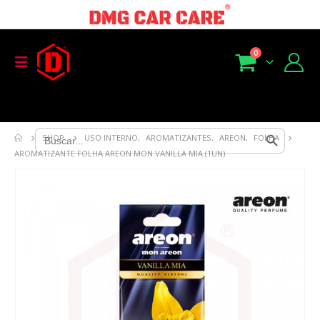
0
Search Button
Search
SHOP
USO INTERNO
,
AROMATIZANTES
,
AREON
,
FOLHA
for:
AROMATIZANTE FOLHA AREON MON VANILLA MIA (1UN)