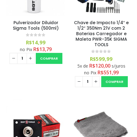
Pulverizador Diluidor
Chave de Impacto 1/4″ e
Sigma Tools (500ml)
1/2″ 350Nm 21V com 2
Baterias Carregador e
Maleta PWR-35K SIGMA
0
out of 5
R$
14,99
TOOLS
R$
13,79
no Pix
0
out of 5
R$
599,99
COMPRAR
R$
120,00
5x de
s/juros
R$
551,99
no Pix
COMPRAR