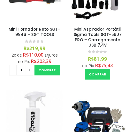
Mini Tornador Reto SGT-
Mini Aspirador Portátil
9946 – SGT TOOLS
Sigma Tools SGT-5607
PRO – Carregamento
USB 7,4V
0
out of 5
R$
219,99
R$
110,00
2x de
s/juros
0
out of 5
R$
81,99
R$
202,39
no Pix
R$
75,43
no Pix
COMPRAR
COMPRAR