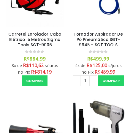
Carretel Enrolador Cabo
Tornador Aspirador De
Elétrico 15 Metros Sigma
Pó Pneumático SGT-
Tools SGT-9006
9945 – SGT TOOLS
0
out of 5
0
out of 5
R$
884,99
R$
499,99
R$
110,62
R$
125,00
8x de
s/juros
4x de
s/juros
R$
814,19
R$
459,99
no Pix
no Pix
COMPRAR
COMPRAR