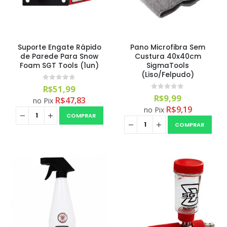
Suporte Engate Rápido
Pano Microfibra Sem
de Parede Para Snow
Custura 40x40cm
Foam SGT Tools (1un)
SigmaTools
(Liso/Felpudo)
0
out of 5
R$
51,99
0
out of 5
R$
9,99
R$
47,83
no Pix
R$
9,19
no Pix
COMPRAR
COMPRAR