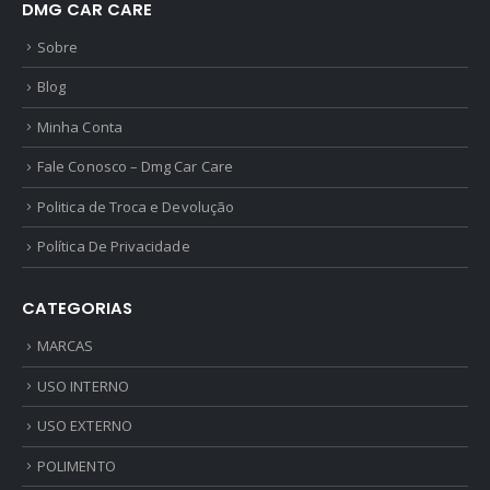
DMG CAR CARE
0
out of 5
R$
234,99
Sobre
Ceramic Spray Coating Sonax 750ml
Blog
0
out of 5
R$
259,90
Minha Conta
Fale Conosco – Dmg Car Care
Politica de Troca e Devolução
Política De Privacidade
CATEGORIAS
MARCAS
USO INTERNO
USO EXTERNO
POLIMENTO