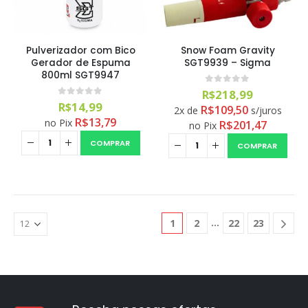
Pulverizador com Bico
Snow Foam Gravity
Gerador de Espuma
SGT9939 – Sigma
800ml SGT9947
0
out of 5
R$
218,99
0
out of 5
R$
14,99
R$
109,50
2x de
s/juros
R$
13,79
no Pix
R$
201,47
no Pix
COMPRAR
COMPRAR
1
2
22
23