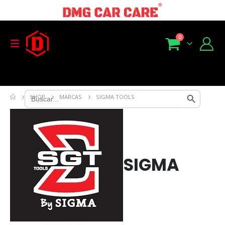
0
Search Button
Search
SHOP
MARCAS
SIGMA TOOLS
for:
SIGMA