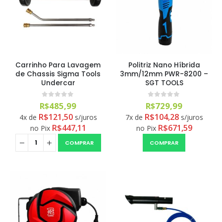
Carrinho Para Lavagem
Politriz Nano Híbrida
de Chassis Sigma Tools
3mm/12mm PWR-8200 –
Undercar
SGT TOOLS
0
out of 5
0
out of 5
R$
485,99
R$
729,99
R$
121,50
R$
104,28
4x de
s/juros
7x de
s/juros
R$
447,11
R$
671,59
no Pix
no Pix
COMPRAR
COMPRAR