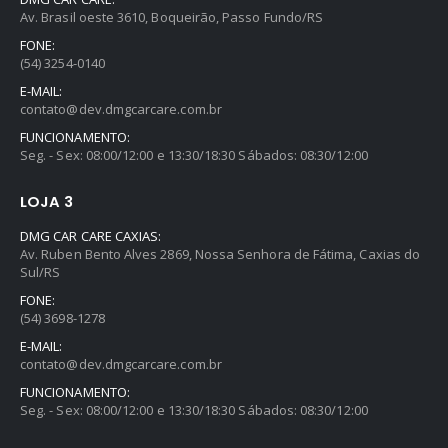
Av. Brasil oeste 3610, Boqueirão, Passo Fundo/RS
FONE:
(54) 3254-0140
E-MAIL:
contato@dev.dmgcarcare.com.br
FUNCIONAMENTO:
Seg. - Sex: 08:00/12:00 e 13:30/18:30 Sábados: 08:30/12:00
LOJA 3
DMG CAR CARE CAXIAS:
Av. Ruben Bento Alves 2869, Nossa Senhora de Fátima, Caxias do
Sul/RS
FONE:
Aromatizante Tênis Areon Fresh Wave New Car / Carro Novo
(54) 3698-1278
E-MAIL:
0
out of 5
R$
29,99
contato@dev.dmgcarcare.com.br
FUNCIONAMENTO:
Seg. - Sex: 08:00/12:00 e 13:30/18:30 Sábados: 08:30/12:00
Selador Cerâmico Sonax Xtreme Ceramic Spray + Seal (750ml)