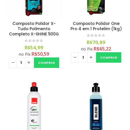
Composto Polidor X-
Composto Polidor One
Tudo Polimento
Pro 4 em 1 Protelim (1kg)
Completo X-SHINE 500G
0
out of 5
R$
70,89
0
out of 5
R$
54,99
R$
65,22
no Pix
R$
50,59
no Pix
COMPRAR
COMPRAR