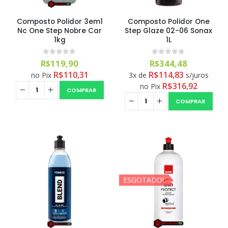
Composto Polidor 3em1
Composto Polidor One
Nc One Step Nobre Car
Step Glaze 02-06 Sonax
1kg
1L
0
out of 5
0
out of 5
R$
119,90
R$
344,48
R$
110,31
R$
114,83
no Pix
3x de
s/juros
R$
316,92
no Pix
COMPRAR
COMPRAR
ESGOTADO!