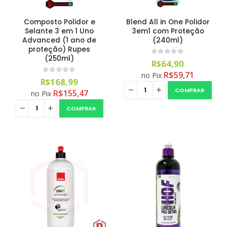
Composto Polidor e
Blend All in One Polidor
Selante 3 em 1 Uno
3em1 com Proteção
Advanced (1 ano de
(240ml)
proteção) Rupes
(250ml)
0
out of 5
R$
64,90
R$
59,71
no Pix
0
out of 5
R$
168,99
COMPRAR
R$
155,47
no Pix
Magil Clean Ultra Limpador AutoClean Uso Geral 5L
COMPRAR
0
out of 5
R$
160,99
Lavadora Alta Pressão Bateria 18v 1bat 3a Makita Dhw180zc
0
out of 5
R$
1.399,90
Aromatizantes Areon Smile Black Crystal (1un)