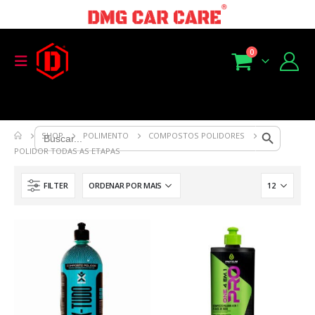
0
Search Button
Search
SHOP
POLIMENTO
COMPOSTOS POLIDORES
for:
POLIDOR TODAS AS ETAPAS
FILTER