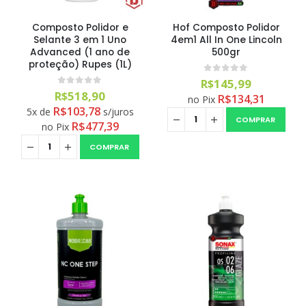
0
out of 5
R$
15,00
Composto Polidor e
Hof Composto Polidor
Selante 3 em 1 Uno
4em1 All In One Lincoln
Advanced (1 ano de
500gr
proteção) Rupes (1L)
0
out of 5
R$
145,99
0
out of 5
R$
518,90
R$
134,31
no Pix
R$
103,78
5x de
s/juros
COMPRAR
R$
477,39
no Pix
COMPRAR