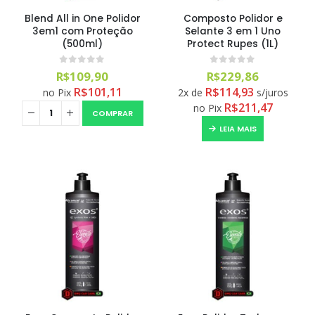
Blend All in One Polidor
Composto Polidor e
3em1 com Proteção
Selante 3 em 1 Uno
(500ml)
Protect Rupes (1L)
0
out of 5
0
out of 5
R$
109,90
R$
229,86
R$
101,11
R$
114,93
no Pix
2x de
s/juros
R$
211,47
no Pix
COMPRAR
LEIA MAIS