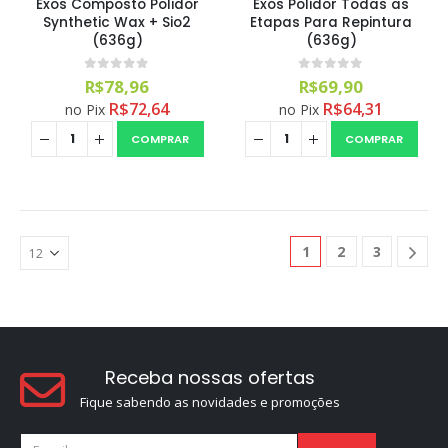
Exos Composto Polidor
Exos Polidor Todas as
Synthetic Wax + Sio2
Etapas Para Repintura
(636g)
(636g)
0
out of 5
0
out of 5
R$
78,96
R$
69,90
R$
72,64
R$
64,31
no Pix
no Pix
COMPRAR
COMPRAR
1
2
3
Receba nossas ofertas
Fique sabendo as novidades e promoções