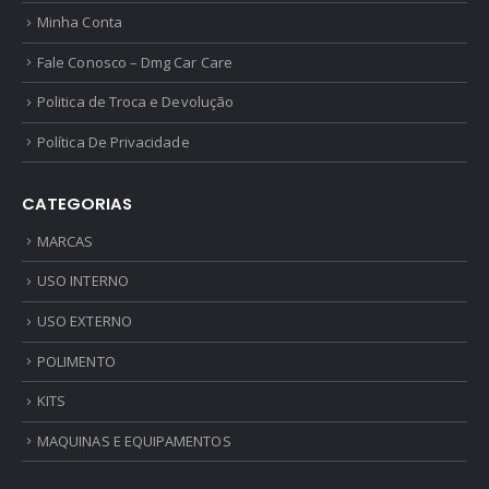
0
out of 5
R$
234,99
Minha Conta
Fale Conosco – Dmg Car Care
Ceramic Spray Coating Sonax 750ml
Politica de Troca e Devolução
0
out of 5
R$
259,90
Política De Privacidade
CATEGORIAS
MARCAS
USO INTERNO
USO EXTERNO
POLIMENTO
KITS
MAQUINAS E EQUIPAMENTOS