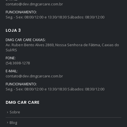
contato@dev.dmgcarcare.com.br
FUNCIONAMENTO:
Seg. - Sex: 08:00/12:00 e 13:30/18:30 Sábados: 08:30/12:00
LOJA 3
DMG CAR CARE CAXIAS:
Av. Ruben Bento Alves 2869, Nossa Senhora de Fátima, Caxias do
Sul/RS
FONE:
(54) 3698-1278
E-MAIL:
contato@dev.dmgcarcare.com.br
FUNCIONAMENTO:
Aromatizante Tênis Areon Fresh Wave New Car / Carro Novo
Seg. - Sex: 08:00/12:00 e 13:30/18:30 Sábados: 08:30/12:00
DMG CAR CARE
0
out of 5
R$
29,99
Sobre
Selador Cerâmico Sonax Xtreme Ceramic Spray + Seal (750ml)
Blog