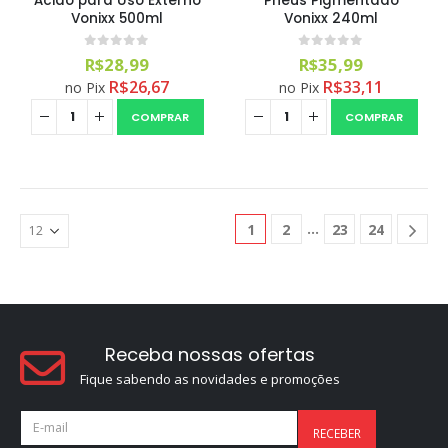
Ácido para Uso Externo
Pneus Pigmentado
Vonixx 500ml
Vonixx 240ml
0
out of 5
0
out of 5
R$
28,99
R$
35,99
R$
26,67
R$
33,11
no Pix
no Pix
COMPRAR
COMPRAR
1
2
23
24
Receba nossas ofertas
Fique sabendo as novidades e promoções