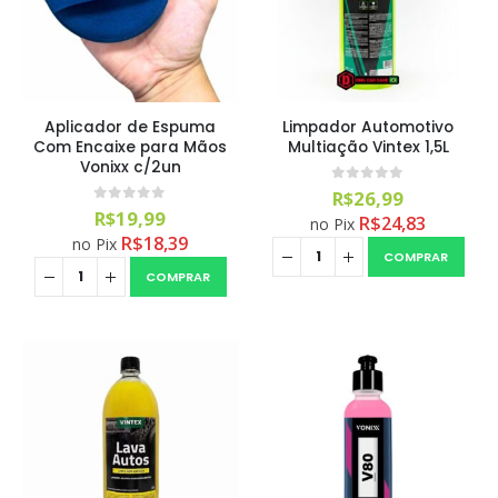
Aplicador de Espuma
Limpador Automotivo
Com Encaixe para Mãos
Multiação Vintex 1,5L
Vonixx c/2un
0
out of 5
R$
26,99
0
out of 5
R$
19,99
R$
24,83
no Pix
R$
18,39
no Pix
COMPRAR
COMPRAR