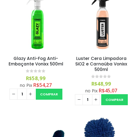
Glazy Anti-Fog Anti-
Luster Cera Limpadora
Embaçante Vonixx 500ml
SiO2 e Carnaúba Vonixx
500ml
0
out of 5
R$
58,99
0
out of 5
R$
48,99
R$
54,27
no Pix
R$
45,07
no Pix
COMPRAR
COMPRAR