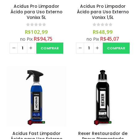
Acidus Pro Limpador
Acidus Pro Limpador
Ácido para Uso Externo
Ácido para Uso Externo
Vonixx 5L
Vonixx 1,5L
0
out of 5
0
out of 5
R$
102,99
R$
48,99
R$
94,75
R$
45,07
no Pix
no Pix
COMPRAR
COMPRAR
Acidus Fast Limpador
Rexer Restaurador de