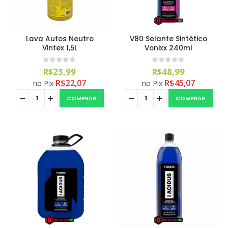
Lava Autos Neutro
V80 Selante Sintético
Vintex 1,5L
Vonixx 240ml
0
out of 5
0
out of 5
R$
23,99
R$
48,99
R$
22,07
R$
45,07
no Pix
no Pix
COMPRAR
COMPRAR