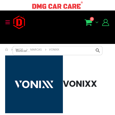
0
Search Button
Search
SHOP
MARCAS
VONIXX
for:
VONIXX