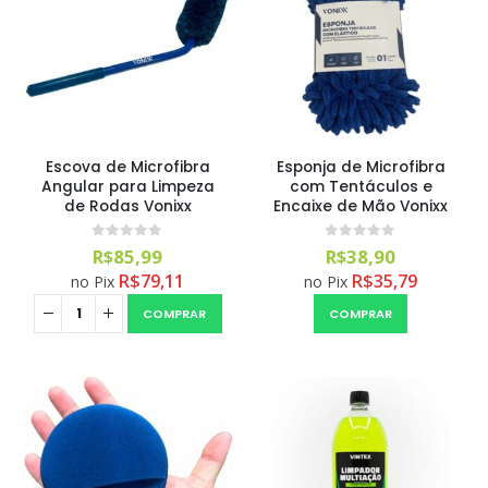
Escova de Microfibra
Esponja de Microfibra
Angular para Limpeza
com Tentáculos e
de Rodas Vonixx
Encaixe de Mão Vonixx
0
out of 5
0
out of 5
R$
85,99
R$
38,90
R$
79,11
R$
35,79
no Pix
no Pix
COMPRAR
COMPRAR