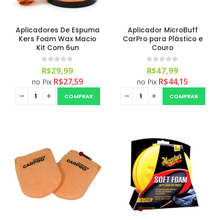
Aplicadores De Espuma
Aplicador MicroBuff
Kers Foam Wax Macio
CarPro para Plástico e
Kit Com 6un
Couro
0
out of 5
0
out of 5
R$
29,99
R$
47,99
R$
27,59
R$
44,15
no Pix
no Pix
COMPRAR
COMPRAR