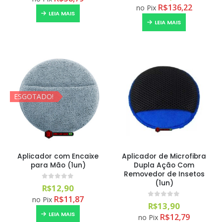
R$
136,22
no Pix
LEIA MAIS
LEIA MAIS
ESGOTADO!
Aplicador com Encaixe
Aplicador de Microfibra
para Mão (1un)
Dupla Ação Com
Removedor de Insetos
(1un)
0
out of 5
R$
12,90
R$
11,87
no Pix
0
out of 5
R$
13,90
LEIA MAIS
R$
12,79
no Pix