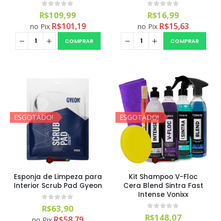
0
out of 5
0
out of 5
R$
109,99
R$
16,99
Aromatizantes Areon Smile Black Crystal (1un)
R$
101,19
R$
15,63
no Pix
no Pix
0
out of 5
COMPRAR
COMPRAR
R$
15,00
ESGOTADO!
ESGOTADO!
Esponja de Limpeza para
Kit Shampoo V-Floc
Interior Scrub Pad Gyeon
Cera Blend Sintra Fast
Intense Vonixx
0
out of 5
R$
63,90
0
out of 5
R$
148,07
R$
58,79
no Pix