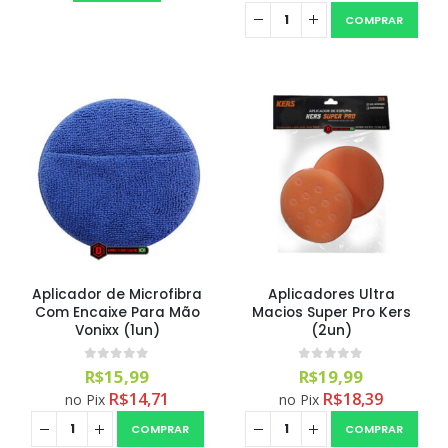
COMPRAR
Aplicador de Microfibra
Aplicadores Ultra
Com Encaixe Para Mão
Macios Super Pro Kers
Vonixx (1un)
(2un)
0
out of 5
0
out of 5
R$
15,99
R$
19,99
R$
14,71
R$
18,39
no Pix
no Pix
COMPRAR
COMPRAR