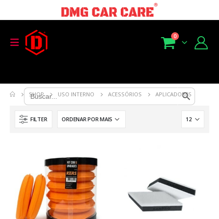
0
Search Button
Search
SHOP
USO INTERNO
ACESSÓRIOS
APLICADORES
for:
FILTER