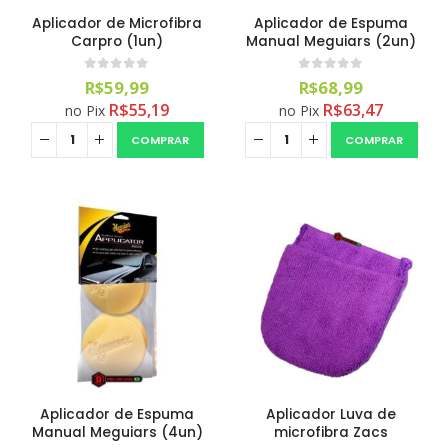
Aplicador de Microfibra
Aplicador de Espuma
Carpro (1un)
Manual Meguiars (2un)
0
out of 5
0
out of 5
R$
59,99
R$
68,99
R$
55,19
R$
63,47
no Pix
no Pix
COMPRAR
COMPRAR
Magil Clean Ultra Limpador AutoClean Uso Geral 5L
0
out of 5
R$
160,99
Lavadora Alta Pressão Bateria 18v 1bat 3a Makita Dhw180zc
Aplicador de Espuma
Aplicador Luva de
Manual Meguiars (4un)
microfibra Zacs
0
out of 5
R$
1.399,90