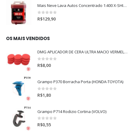
Mais Neve Lava Autos Concentrado 1:400 X-SHINE 5Litros
0
out of 5
R$
129,90
OS MAIS VENDIDOS
DMG APLICADOR DE CERA ULTRA MACIO VERMELHO l
0
out of 5
R$
8,00
Grampo P370 Borracha Porta (HONDA-TOYOTA)
0
out of 5
R$
1,80
Grampo P714 Rodizio Cortina (VOLVO)
0
out of 5
R$
0,55