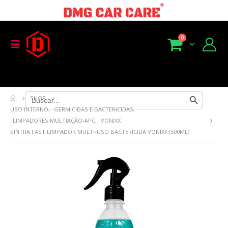
0
Search Button
Search
SHOP
for:
USO INTERNO
,
GERMICIDAS E BACTERICIDAS
,
LIMPADORES MULTIAÇÃO-APC
,
VONIXX
SINTRA FAST LIMPADOR MULTI-USO BACTERICIDA VONIXX (500ML)