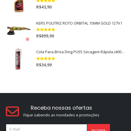
5.00
out of 5
R$
43,90
KERS POLITRIZ ROTO ORBITAL 15MM GOLD 127V l
5.00
out of 5
R$
899,90
Cola Para-Brisa Dmg PU55 Secagem Rápida (400gr)
5.00
out of 5
R$
34,99
Receba nossas ofertas
Fique sabendo as novidades e promoções