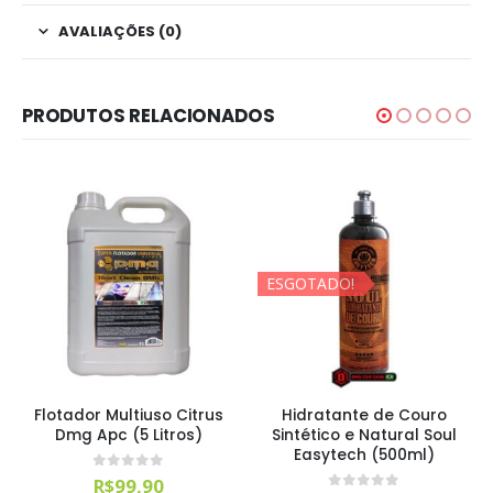
AVALIAÇÕES (0)
PRODUTOS RELACIONADOS
ESGOTADO!
Flotador Multiuso Citrus
Hidratante de Couro
Dmg Apc (5 Litros)
Sintético e Natural Soul
Easytech (500ml)
0
out of 5
R$
99,90