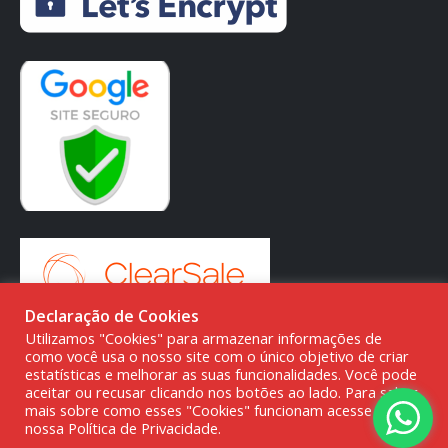
Declaração de Cookies
Utilizamos "Cookies" para armazenar informações de
como você usa o nosso site com o único objetivo de criar
estatísticas e melhorar as suas funcionalidades. Você pode
aceitar ou recusar clicando nos botões ao lado. Para saber
© DMG PARTS COMÉRCIO DE PRODUTOS AUTOMOTIVOS -
mais sobre como esses "Cookies" funcionam acesse a
20.387.727/0001-80
nossa Política de Privacidade.