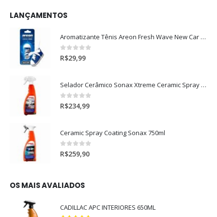
LANÇAMENTOS
Aromatizante Tênis Areon Fresh Wave New Car / Carro Novo
0
out of 5
R$
29,99
Selador Cerâmico Sonax Xtreme Ceramic Spray + Seal (750ml)
0
out of 5
R$
234,99
Ceramic Spray Coating Sonax 750ml
0
out of 5
R$
259,90
OS MAIS AVALIADOS
CADILLAC APC INTERIORES 650ML