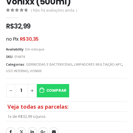
Vonixx (500ml)
( Não há avaliações ainda. )
0
out of 5
R$
32,99
no Pix
R$
30,35
Availability:
Em estoque
SKU:
014474
Categorias:
GERMICIDAS E BACTERICIDAS
,
LIMPADORES MULTIAÇÃO-APC
,
USO INTERNO
,
VONIXX
COMPRAR
Veja todas as parcelas:
1x de
R$
32,99
s/juros