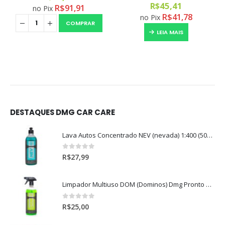
0
out of 5
R$
45,41
R$
91,91
no Pix
R$
41,78
no Pix
COMPRAR
LEIA MAIS
DESTAQUES DMG CAR CARE
Lava Autos Concentrado NEV (nevada) 1:400 (500ml)
0
out of 5
R$
27,99
Limpador Multiuso DOM (Dominos) Dmg Pronto P/Uso (500ml)
0
out of 5
R$
25,00