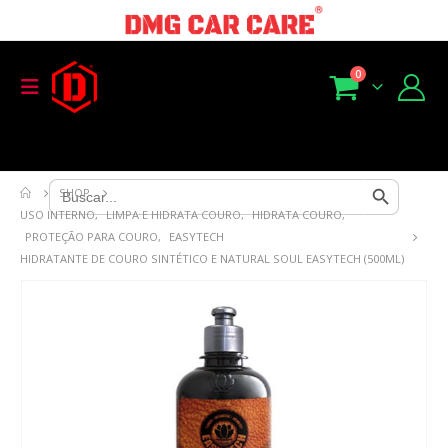
0
Search Button
Search
SHOP
for:
USO INTERNO
,
LIMPA E HIDRATA COURO
,
HIDRATA COURO
,
PROTEÇÃO PARA COURO
,
EASYTECH
HIDRATANTE DE COURO SINTÉTICO E NATURAL SOUL EASYTECH (500ML)