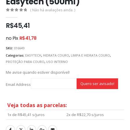
Easytech (500ml)
( Não há avaliações ainda. )
0
out of 5
R$
45,41
no Pix
R$
41,78
SKU:
016649
Categorias:
EASYTECH
,
HIDRATA COURO
,
LIMPA E HIDRATA COURO
,
PROTEÇÃO PARA COURO
,
USO INTERNO
Me avise quando estiver disponível!
Email Address
Veja todas as parcelas:
1x de
R$
45,41
s/juros
2x de
R$
22,70
s/juros