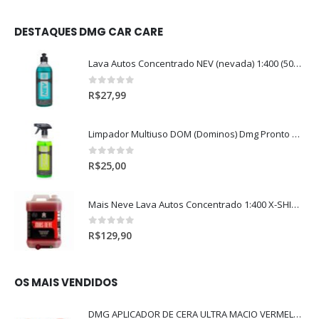
DESTAQUES DMG CAR CARE
Lava Autos Concentrado NEV (nevada) 1:400 (500ml)
0
out of 5
R$
27,99
Limpador Multiuso DOM (Dominos) Dmg Pronto P/Uso (500ml)
0
out of 5
R$
25,00
Mais Neve Lava Autos Concentrado 1:400 X-SHINE 5Litros
0
out of 5
R$
129,90
OS MAIS VENDIDOS
DMG APLICADOR DE CERA ULTRA MACIO VERMELHO l