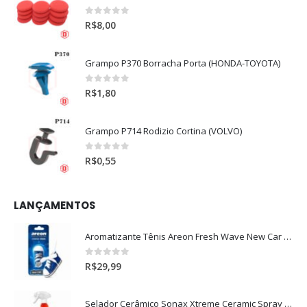
0
out of 5
R$
8,00
Grampo P370 Borracha Porta (HONDA-TOYOTA)
0
out of 5
R$
1,80
Grampo P714 Rodizio Cortina (VOLVO)
0
out of 5
R$
0,55
LANÇAMENTOS
Aromatizante Tênis Areon Fresh Wave New Car / Carro Novo
0
out of 5
R$
29,99
Selador Cerâmico Sonax Xtreme Ceramic Spray + Seal (750ml)