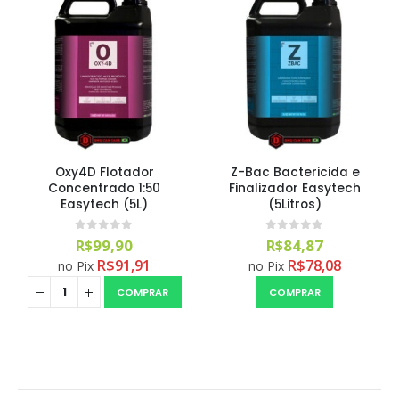
Oxy4D Flotador
Z-Bac Bactericida e
Concentrado 1:50
Finalizador Easytech
Easytech (5L)
(5Litros)
0
out of 5
0
out of 5
R$
99,90
R$
84,87
R$
91,91
R$
78,08
no Pix
no Pix
COMPRAR
COMPRAR