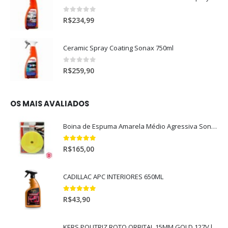
0
out of 5
R$
234,99
Ceramic Spray Coating Sonax 750ml
0
out of 5
R$
259,90
OS MAIS AVALIADOS
Boina de Espuma Amarela Médio Agressiva Sonax (5")
5.00
out of 5
R$
165,00
CADILLAC APC INTERIORES 650ML
5.00
out of 5
R$
43,90
KERS POLITRIZ ROTO ORBITAL 15MM GOLD 127V l