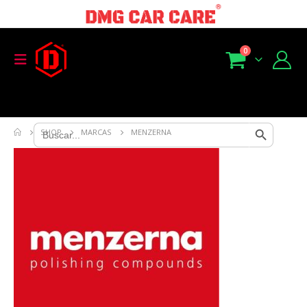
0
Search Button
Search
SHOP
MARCAS
MENZERNA
for: