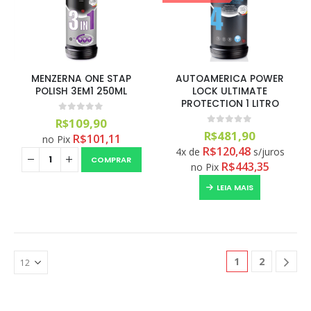
MENZERNA ONE STAP
AUTOAMERICA POWER
POLISH 3EM1 250ML
LOCK ULTIMATE
PROTECTION 1 LITRO
0
out of 5
R$
109,90
0
out of 5
R$
481,90
R$
101,11
no Pix
R$
120,48
4x de
s/juros
COMPRAR
R$
443,35
no Pix
LEIA MAIS
1
2