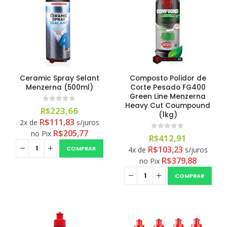
Ceramic Spray Selant
Composto Polidor de
Menzerna (500ml)
Corte Pesado FG400
Green Line Menzerna
Heavy Cut Coumpound
0
out of 5
R$
223,66
(1kg)
R$
111,83
2x de
s/juros
R$
205,77
no Pix
0
out of 5
R$
412,91
R$
103,23
COMPRAR
4x de
s/juros
R$
379,88
no Pix
COMPRAR