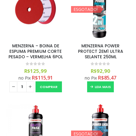
ESGOTADO!
MENZERNA – BOINA DE
MENZERNA POWER
ESPUMA PREMIUM CORTE
PROTECT 2EM1 ULTRA
PESADO – VERMELHA 6POL
SELANTE 250ML
0
out of 5
0
out of 5
R$
125,99
R$
92,90
R$
115,91
R$
85,47
no Pix
no Pix
COMPRAR
LEIA MAIS
ESGOTADO!