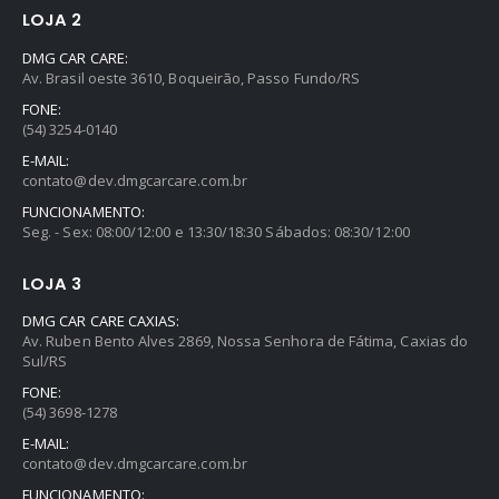
LOJA 2
DMG CAR CARE:
Av. Brasil oeste 3610, Boqueirão, Passo Fundo/RS
FONE:
(54) 3254-0140
E-MAIL:
contato@dev.dmgcarcare.com.br
FUNCIONAMENTO:
Seg. - Sex: 08:00/12:00 e 13:30/18:30 Sábados: 08:30/12:00
LOJA 3
DMG CAR CARE CAXIAS:
Av. Ruben Bento Alves 2869, Nossa Senhora de Fátima, Caxias do
Aromatizante Tênis Areon Fresh Wave New Car / Carro Novo
Sul/RS
FONE:
0
out of 5
R$
29,99
(54) 3698-1278
E-MAIL:
Selador Cerâmico Sonax Xtreme Ceramic Spray + Seal (750ml)
contato@dev.dmgcarcare.com.br
FUNCIONAMENTO: