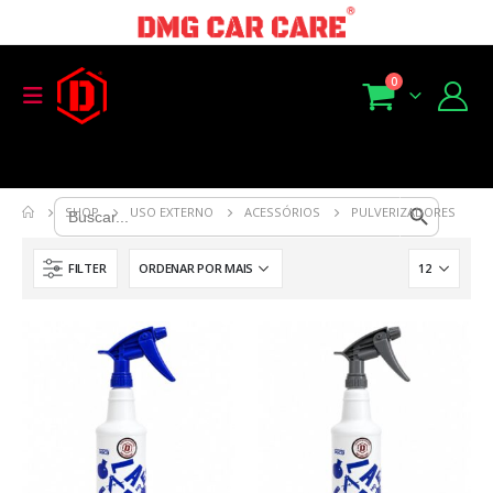
0
Search Button
Search
SHOP
USO EXTERNO
ACESSÓRIOS
PULVERIZADORES
for:
FILTER