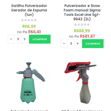
Gatilho Pulverizador
Pulverizador e Snow
Gerador de Espuma
Foam manual Sigma
(1un)
Tools Excel Line Sgt-
9942 (2L)
0
out of 5
R$
6,99
0
out of 5
R$
88,99
R$
6,43
no Pix
R$
81,87
no Pix
COMPRAR
COMPRAR