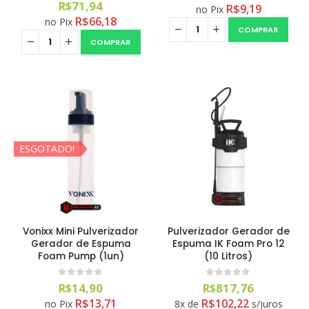
0
out of 5
R$
71,94
R$
9,19
no Pix
R$
66,18
no Pix
COMPRAR
COMPRAR
ESGOTADO!
Vonixx Mini Pulverizador
Pulverizador Gerador de
Gerador de Espuma
Espuma IK Foam Pro 12
Foam Pump (1un)
(10 Litros)
0
out of 5
0
out of 5
R$
14,90
R$
817,76
R$
13,71
R$
102,22
no Pix
8x de
s/juros