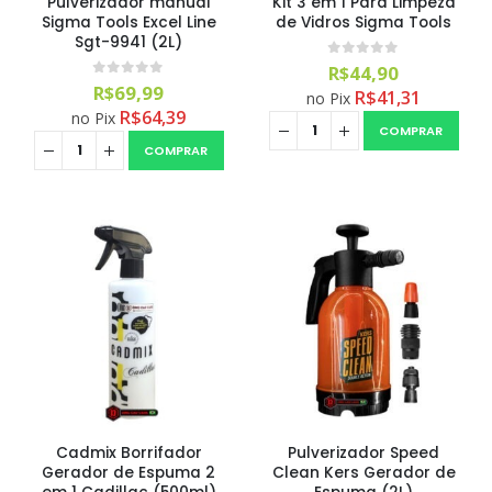
Pulverizador manual
Kit 3 em 1 Para Limpeza
Sigma Tools Excel Line
de Vidros Sigma Tools
Sgt-9941 (2L)
0
out of 5
R$
44,90
0
out of 5
R$
69,99
R$
41,31
no Pix
Aromatizante Tênis Areon Fresh Wave New Car / Carro Novo
R$
64,39
no Pix
COMPRAR
0
out of 5
R$
29,99
COMPRAR
Selador Cerâmico Sonax Xtreme Ceramic Spray + Seal (750ml)
0
out of 5
R$
234,99
Ceramic Spray Coating Sonax 750ml
0
out of 5
R$
259,90
Cadmix Borrifador
Pulverizador Speed
Gerador de Espuma 2
Clean Kers Gerador de