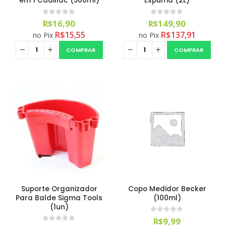
em 1 Cadillac (500ml)
Espuma (2L)
0
out of 5
0
out of 5
R$
16,90
R$
149,90
R$
15,55
R$
137,91
no Pix
no Pix
COMPRAR
COMPRAR
Suporte Organizador
Copo Medidor Becker
Para Balde Sigma Tools
(100ml)
(1un)
0
out of 5
R$
9,99