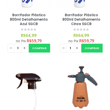
Borrifador Plástico
Borrifador Plástico
800ml Detalhamento
800ml Detalhamento
Azul SGCB
Cinza SGCB
0
out of 5
0
out of 5
R$
64,99
R$
64,99
R$
59,79
R$
59,79
no Pix
no Pix
COMPRAR
COMPRAR