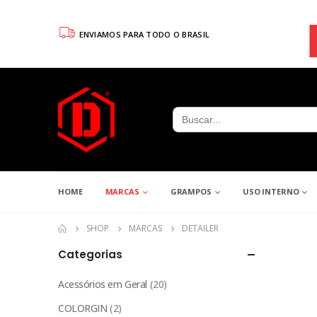
ENVIAMOS PARA TODO O BRASIL
Search
for:
HOME
MARCAS
GRAMPOS
USO INTERNO
SHOP
MARCAS
DETAILER
Categorias
Acessórios em Geral
(20)
COLORGIN
(2)