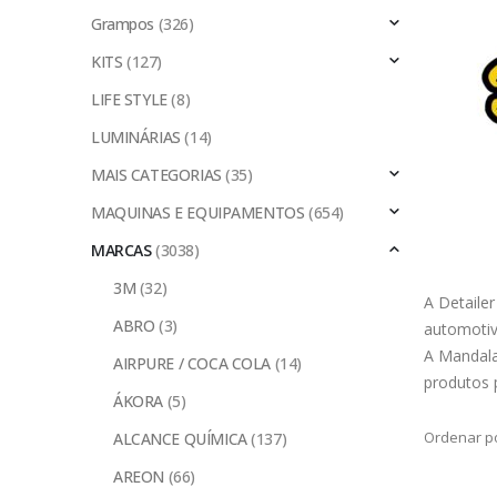
Grampos
(326)
KITS
(127)
LIFE STYLE
(8)
LUMINÁRIAS
(14)
MAIS CATEGORIAS
(35)
MAQUINAS E EQUIPAMENTOS
(654)
MARCAS
(3038)
3M
(32)
A Detaile
ABRO
(3)
automotiv
A Mandala
AIRPURE / COCA COLA
(14)
produtos 
ÁKORA
(5)
Ordenar po
ALCANCE QUÍMICA
(137)
AREON
(66)