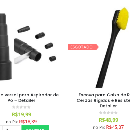
ESGOTADO!
Universal para Aspirador de
Escova para Caixa de 
Pó – Detailer
Cerdas Rígidas e Resist
Detailer
0
out of 5
R$
19,99
0
out of 5
R$
48,99
R$
18,39
no Pix
R$
45,07
no Pix