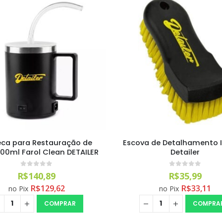
ca para Restauração de
Escova de Detalhamento 
300ml Farol Clean DETAILER
Detailer
0
out of 5
0
out of 5
R$
140,89
R$
35,99
R$
129,62
R$
33,11
no Pix
no Pix
COMPRAR
COMPRA