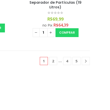
Separador de Partículas (19
Litros)
0
out of 5
R$
69,99
R$
64,39
no Pix
R
COMPRAR
1
2
4
5