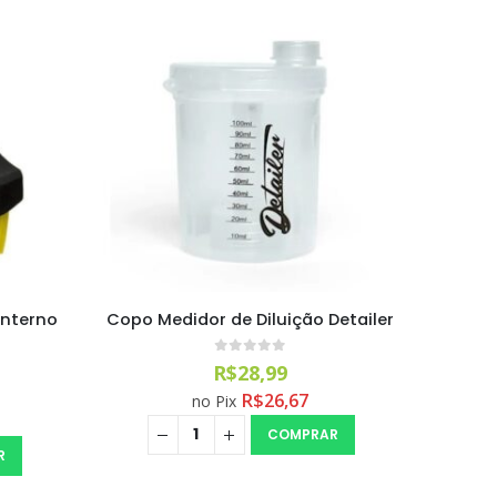
Interno
Copo Medidor de Diluição Detailer
0
out of 5
R$
28,99
R$
26,67
no Pix
COMPRAR
R