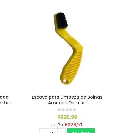
Roda
Escova para Limpeza de Boinas
entes
Amarela Detailer
0
out of 5
R$
30,99
R$
28,51
no Pix