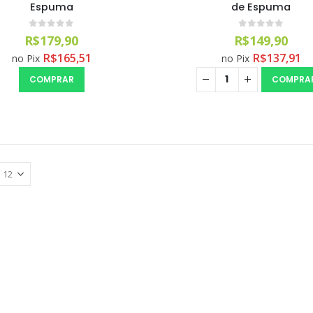
Espuma
de Espuma
0
out of 5
0
out of 5
R$
179,90
R$
149,90
R$
165,51
R$
137,91
no Pix
no Pix
COMPRAR
COMPRA