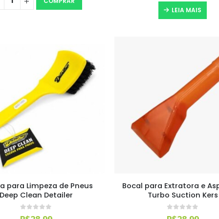
COMPRAR
LEIA MAIS
a para Limpeza de Pneus
Bocal para Extratora e As
Deep Clean Detailer
Turbo Suction Kers
0
out of 5
0
out of 5
R$
28,99
R$
28,99