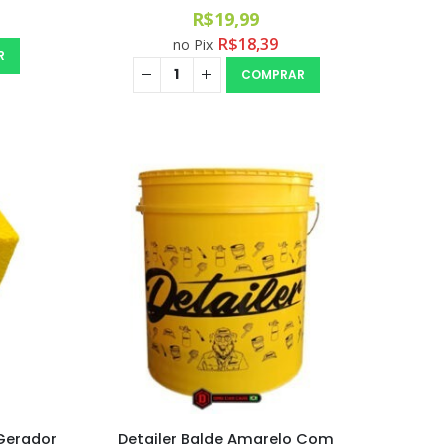
0
out of 5
R$
19,99
R$
18,39
no Pix
R
COMPRAR
 Gerador
Detailer Balde Amarelo Com