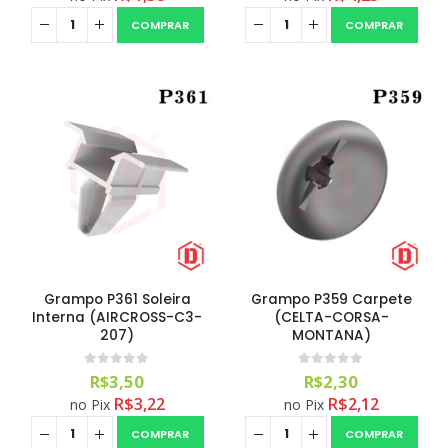
COMPRAR
COMPRAR
Aromatizante Tênis Areon Fresh Wave New Car / Carro Novo
0
out of 5
R$
29,99
Grampo P361 Soleira
Grampo P359 Carpete
Selador Cerâmico Sonax Xtreme Ceramic Spray + Seal (750ml)
Interna (AIRCROSS-C3-
(CELTA-CORSA-
207)
MONTANA)
0
out of 5
R$
234,99
0
out of 5
0
out of 5
R$
3,50
R$
2,30
R$
3,22
R$
2,12
no Pix
no Pix
Ceramic Spray Coating Sonax 750ml
COMPRAR
COMPRAR