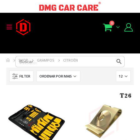
0
Search Button
Search
SHOP
GRAMPOS
CITROËN
for:
FILTER