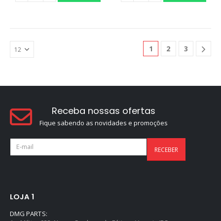
0
out of 5
R$
259,90
1
2
3
Receba nossas ofertas
Fique sabendo as novidades e promoções
LOJA 1
DMG PARTS: