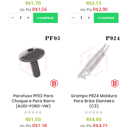
0
out of 5
0
out of 5
R$
1,70
R$
3,15
R$
1,56
R$
2,90
no Pix
no Pix
COMPRAR
COMPRAR
Parafuso PF03 Para
Grampo P924 Moldura
Choque e Para Barro
Para Brisa Dianteiro
(AUDI-FORD-VW)
(C3)
0
out of 5
0
out of 5
R$
1,50
R$
4,60
R$
1,38
R$
4,23
no Pix
no Pix