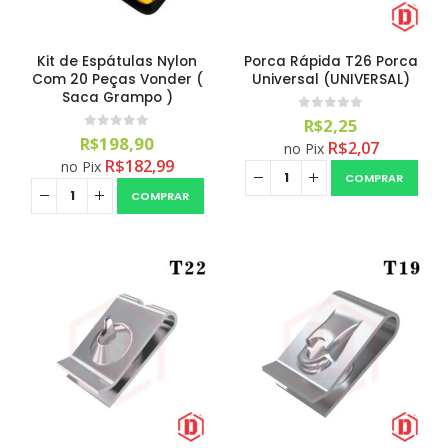
Kit de Espátulas Nylon
Porca Rápida T26 Porca
Com 20 Peças Vonder (
Universal (UNIVERSAL)
Saca Grampo )
0
out of 5
R$
2,25
0
out of 5
R$
198,90
R$
2,07
no Pix
R$
182,99
no Pix
COMPRAR
COMPRAR