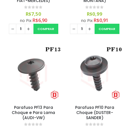
FIAT-MERCEDES)
MONTANA)
0
out of 5
0
out of 5
R$
7,50
R$
0,99
R$
6,90
R$
0,91
no Pix
no Pix
COMPRAR
COMPRAR
Parafuso PF13 Para
Parafuso PF10 Para
Choque e Para Lama
Choque (DUSTER-
(AUDI-VW)
SANDER)