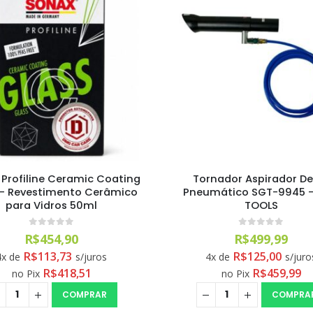
Profiline Ceramic Coating
Tornador Aspirador De
 – Revestimento Cerâmico
Pneumático SGT-9945 
para Vidros 50ml
TOOLS
0
out of 5
0
out of 5
R$
454,90
R$
499,99
R$
113,73
R$
125,00
4x de
s/juros
4x de
s/juro
R$
418,51
R$
459,99
no Pix
no Pix
COMPRAR
COMPRA