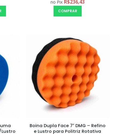
R$
236,43
no Pix
R
COMPRAR
Ceramic Spray Coating Sonax 750ml
spuma
Boina Dupla Face 7″ DMG – Refino
/Lustro
e Lustro para Politriz Rotativa