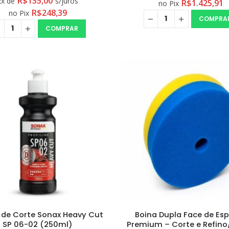
R$
135,00
2x de
s/juros
R$
1.425,91
no Pix
R$
248,39
0
out of 5
R$
234,99
no Pix
COMPRA
COMPRAR
0
out of 5
R$
259,90
r de Corte Sonax Heavy Cut
Boina Dupla Face de E
SP 06-02 (250ml)
Premium – Corte e Refino