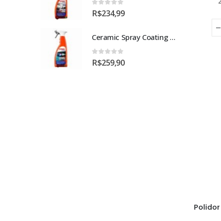
0
out of 5
R$
234,99
Ceramic Spray Coating Sonax 750ml
0
out of 5
R$
259,90
Polido