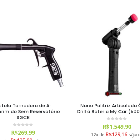
stola Tornadora de Ar
Nano Politriz Articulada 
imido Sem Reservatório
Drill à Bateria My Car (50
0
out of 5
R$
29,99
SGCB
0
out of 5
R$
1.549,90
0
out of 5
R$
269,99
R$
129,16
12x de
s/jur