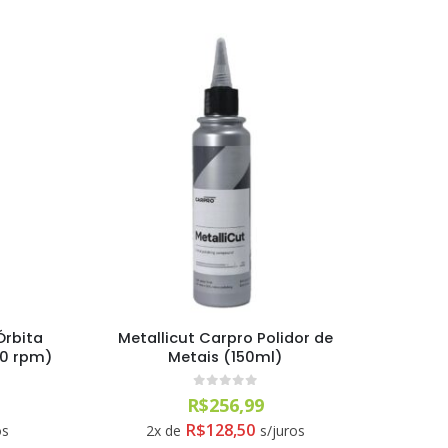
Aromatizante Tênis Areon Fresh Wave New Car / Carro Novo
Órbita
Metallicut Carpro Polidor de
00 rpm)
Metais (150ml)
0
out of 5
R$
256,99
Selador Cerâmico Sonax Xtreme Ceramic Spray + Seal (750ml)
R$
128,50
os
2x de
s/juros