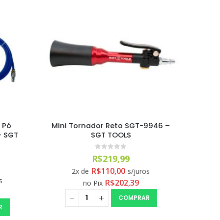
 Pó
Mini Tornador Reto SGT-9946 –
– SGT
SGT TOOLS
0
out of 5
R$
219,99
R$
110,00
2x de
s/juros
s
R$
202,39
no Pix
COMPRAR
R