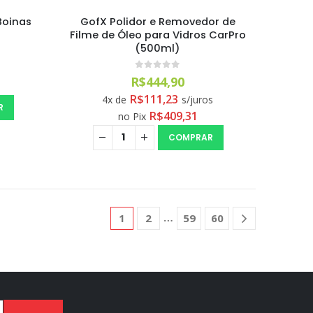
Boinas
GofX Polidor e Removedor de
Filme de Óleo para Vidros CarPro
(500ml)
0
out of 5
R$
444,90
R$
111,23
4x de
s/juros
R
R$
409,31
no Pix
COMPRAR
1
2
59
60