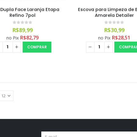
 Dupla Face Laranja Etapa
Escova para Limpeza de 
Refino 7pol
Amarela Detailer
0
out of 5
0
out of 5
R$
89,99
R$
30,99
R$
82,79
R$
28,51
no Pix
no Pix
COMPRAR
COMPRA