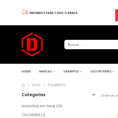
ENVIAMOS PARA TODO O BRASIL
Search
for:
HOME
MARCAS
GRAMPOS
USO INTERNO
SHOP
POLIMENTO
Categorias
Ordenar po
Acessórios em Geral
(20)
COLORGIN
(2)