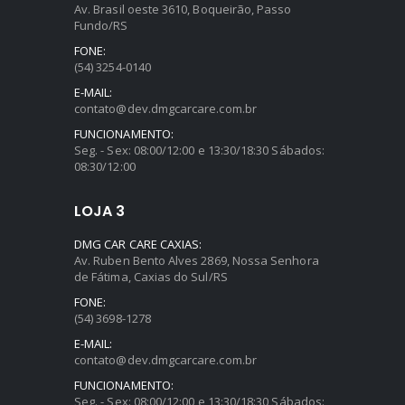
Av. Brasil oeste 3610, Boqueirão, Passo
Fundo/RS
FONE:
(54) 3254-0140
E-MAIL:
contato@dev.dmgcarcare.com.br
FUNCIONAMENTO:
Seg. - Sex: 08:00/12:00 e 13:30/18:30 Sábados:
08:30/12:00
LOJA 3
DMG CAR CARE CAXIAS:
Av. Ruben Bento Alves 2869, Nossa Senhora
de Fátima, Caxias do Sul/RS
FONE:
(54) 3698-1278
E-MAIL:
contato@dev.dmgcarcare.com.br
FUNCIONAMENTO:
Seg. - Sex: 08:00/12:00 e 13:30/18:30 Sábados: