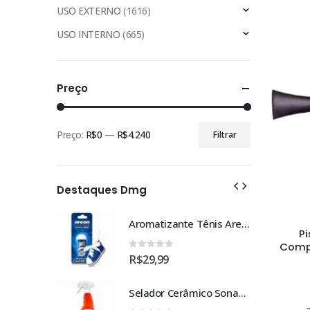
USO EXTERNO
(1616)
USO INTERNO
(665)
Preço
Preço:
R$0
—
R$4.240
Filtrar
Preço
Preço
mínimo
máximo
Destaques Dmg
Aromatizante Tênis Areon Fresh Wave New Car / Carro Novo
Pi
Compr
0
out of 5
R$
29,99
Selador Cerâmico Sonax Xtreme Ceramic Spray + Seal (750ml)