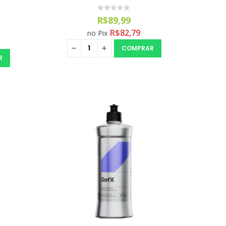
0
out of 5
R$
89,99
R$
82,79
no Pix
COMPRAR
R