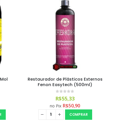
 Mol
Restaurador de Plásticos Externos
Fenon Easytech (500ml)
0
out of 5
R$
55,33
R$
50,90
no Pix
R
COMPRAR