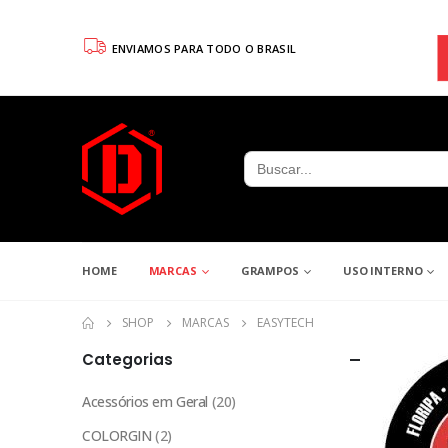
ENVIAMOS PARA TODO O BRASIL
Search
for:
HOME
MARCAS
GRAMPOS
USO INTERNO
SHOP
MARCAS
EASYTECH
Categorias
Acessórios em Geral
(20)
COLORGIN
(2)