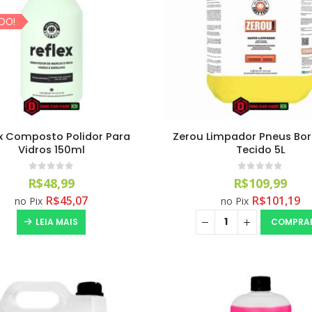
DO!
ex Composto Polidor Para
Zerou Limpador Pneus Bo
Vidros 150ml
Tecido 5L
0
out of 5
0
out of 5
R$
48,99
R$
109,99
R$
45,07
R$
101,19
no Pix
no Pix
LEIA MAIS
COMPRA