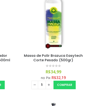
ador
Massa de Polir Brazuca Easytech
500ml
Corte Pesado (500gr)
0
out of 5
R$
34,99
R$
32,19
no Pix
R
COMPRAR