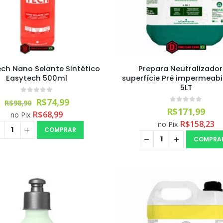
ech Nano Selante Sintético
Prepara Neutralizador
Easytech 500ml
superfície Pré impermeabi
5LT
0
out of 5
O
O
R$
74,99
R$
98,90
preço
preço
0
out of 5
R$
171,99
R$
68,99
no Pix
original
atual
R$
158,23
no Pix
era:
é:
COMPRAR
R$98,90.
R$74,99.
COMPRA