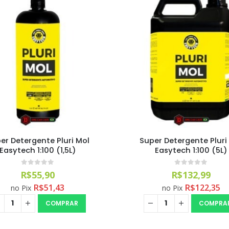
er Detergente Pluri Mol
Super Detergente Pluri
Easytech 1:100 (1,5L)
Easytech 1:100 (5L)
0
out of 5
0
out of 5
R$
55,90
R$
132,99
R$
51,43
R$
122,35
no Pix
no Pix
COMPRAR
COMPRA