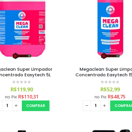
aclean Super Limpador
Megaclean Super Limp
ncentrado Easytech 5L
Concentrado Easytech 1
0
out of 5
0
out of 5
R$
119,90
R$
52,99
R$
110,31
R$
48,75
no Pix
no Pix
COMPRAR
COMPRA