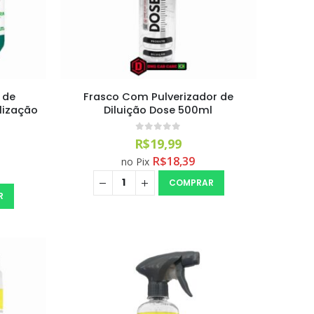
 de
Frasco Com Pulverizador de
lização
Diluição Dose 500ml
0
out of 5
R$
19,99
R$
18,39
no Pix
COMPRAR
R