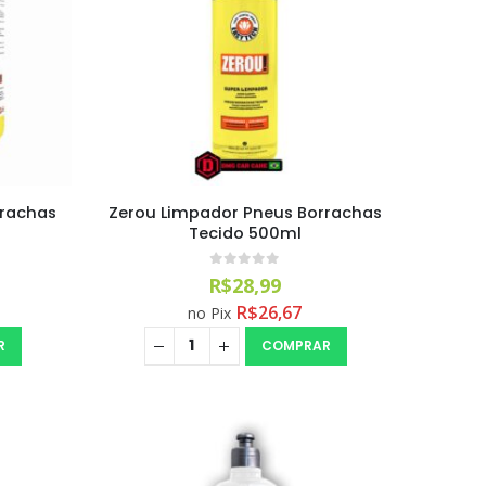
rrachas
Zerou Limpador Pneus Borrachas
Tecido 500ml
0
out of 5
R$
28,99
R$
26,67
no Pix
R
COMPRAR