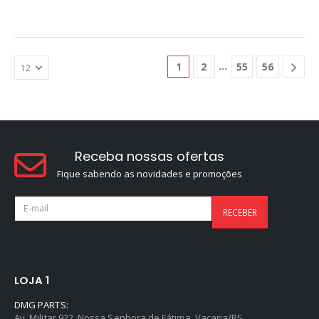
1
2
55
56
Receba nossas ofertas
Fique sabendo as novidades e promoções
LOJA 1
DMG PARTS:
Av. Militar 922, Nossa Senhora de Fátima, Vacaria/RS