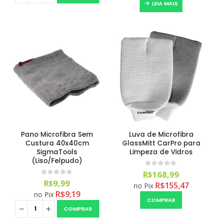
LEIA MAIS
Pano Microfibra Sem
Luva de Microfibra
Custura 40x40cm
GlassMitt CarPro para
SigmaTools
Limpeza de Vidros
(Liso/Felpudo)
0
out of 5
R$
168,99
0
out of 5
R$
9,99
R$
155,47
no Pix
R$
9,19
no Pix
COMPRAR
COMPRAR