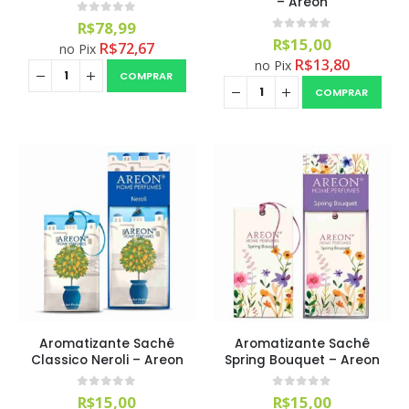
– Areon
0
out of 5
R$
78,99
0
out of 5
R$
15,00
R$
72,67
no Pix
R$
13,80
no Pix
COMPRAR
COMPRAR
Aromatizante Sachê
Aromatizante Sachê
Classico Neroli – Areon
Spring Bouquet – Areon
0
out of 5
0
out of 5
R$
15,00
R$
15,00