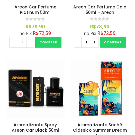
Areon Car Perfume
Areon Car Perfume Gold
Platinum 50ml
50ml – Areon
0
out of 5
0
out of 5
R$
78,90
R$
78,90
Aromatizante Tênis Areon Fresh Wave New Car / Carro Novo
R$
72,59
R$
72,59
no Pix
no Pix
COMPRAR
COMPRAR
0
out of 5
R$
29,99
Selador Cerâmico Sonax Xtreme Ceramic Spray + Seal (750ml)
0
out of 5
R$
234,99
Ceramic Spray Coating Sonax 750ml
0
out of 5
R$
259,90
Aromatizante Spray
Aromatizante Sachê
Areon Car Black 50ml
Clássico Summer Dream