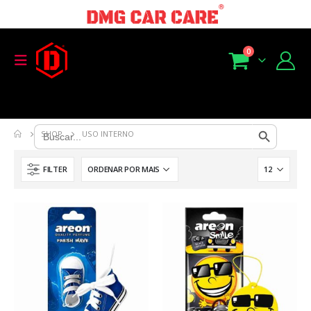
0
Search Button
Search
SHOP
USO INTERNO
for:
FILTER