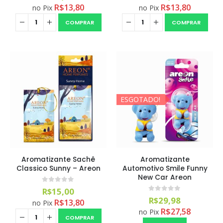
R$
13,80
R$
13,80
no Pix
no Pix
COMPRAR
COMPRAR
ESGOTADO!
Aromatizante Sachê
Aromatizante
Classico Sunny – Areon
Automotivo Smile Funny
New Car Areon
0
out of 5
R$
15,00
0
out of 5
R$
29,98
R$
13,80
no Pix
R$
27,58
no Pix
COMPRAR