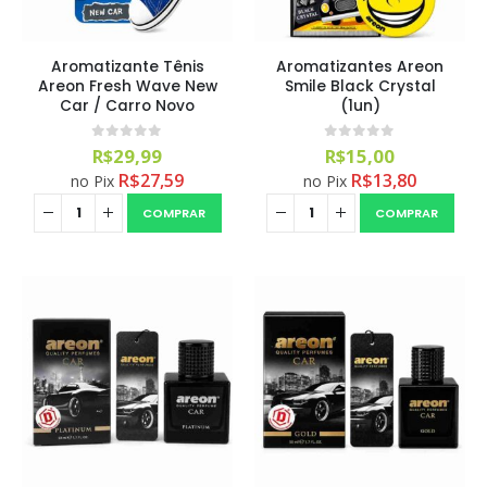
Aromatizante Tênis
Aromatizantes Areon
Areon Fresh Wave New
Smile Black Crystal
Car / Carro Novo
(1un)
0
out of 5
0
out of 5
R$
29,99
R$
15,00
R$
27,59
R$
13,80
no Pix
no Pix
COMPRAR
COMPRAR