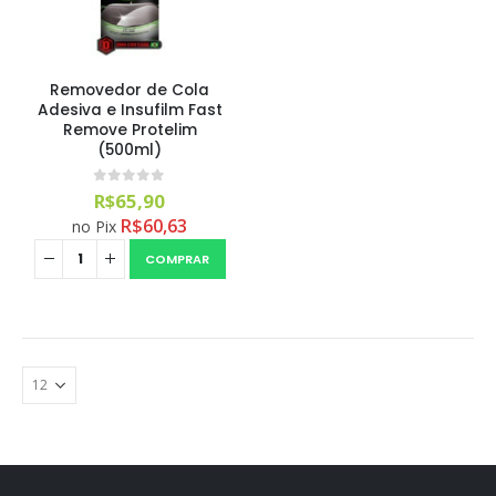
Removedor de Cola
Adesiva e Insufilm Fast
Remove Protelim
(500ml)
0
out of 5
R$
65,90
R$
60,63
no Pix
COMPRAR