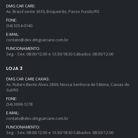
0
out of 5
R$
234,99
DMG CAR CARE:
Av. Brasil oeste 3610, Boqueirão, Passo Fundo/RS
FONE:
Ceramic Spray Coating Sonax 750ml
(54) 3254-0140
E-MAIL:
0
out of 5
R$
259,90
contato@dev.dmgcarcare.com.br
FUNCIONAMENTO:
Giclê de Pressão 1.5 para Snow Foam – Auto Crazy
Seg. - Sex: 08:00/12:00 e 13:30/18:30 Sábados: 08:30/12:00
0
out of 5
R$
32,99
LOJA 3
DMG CAR CARE CAXIAS:
Av. Ruben Bento Alves 2869, Nossa Senhora de Fátima, Caxias do
Sul/RS
FONE:
(54) 3698-1278
E-MAIL:
contato@dev.dmgcarcare.com.br
FUNCIONAMENTO:
Seg. - Sex: 08:00/12:00 e 13:30/18:30 Sábados: 08:30/12:00