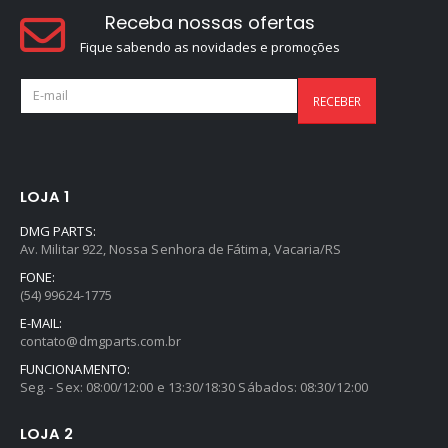
Receba nossas ofertas
Fique sabendo as novidades e promoções
LOJA 1
DMG PARTS:
Av. Militar 922, Nossa Senhora de Fátima, Vacaria/RS
FONE:
(54) 99624-1775
E-MAIL:
contato@dmgparts.com.br
FUNCIONAMENTO:
Seg. - Sex: 08:00/12:00 e 13:30/18:30 Sábados: 08:30/12:00
Selador Cerâmico Sonax Xtreme Ceramic Spray + Seal (750ml)
LOJA 2