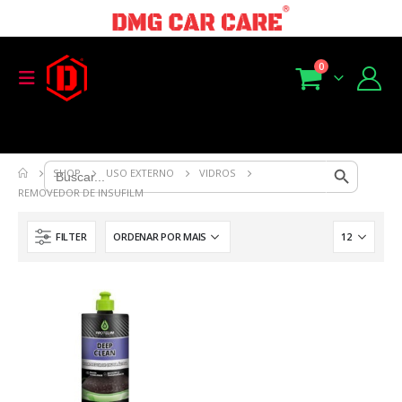
0
Search Button
Search
SHOP
USO EXTERNO
VIDROS
for:
REMOVEDOR DE INSUFILM
FILTER