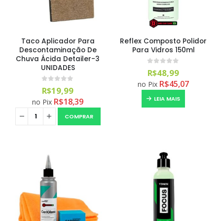
Taco Aplicador Para
Reflex Composto Polidor
Descontaminação De
Para Vidros 150ml
Chuva Ácida Detailer-3
UNIDADES
0
out of 5
R$
48,99
R$
45,07
no Pix
0
out of 5
R$
19,99
LEIA MAIS
R$
18,39
no Pix
Aromatizante Tênis Areon Fresh Wave New Car / Carro Novo
COMPRAR
0
out of 5
R$
29,99
Selador Cerâmico Sonax Xtreme Ceramic Spray + Seal (750ml)
0
out of 5
R$
234,99
Ceramic Spray Coating Sonax 750ml