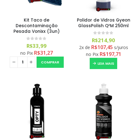
Kit Taco de
Polidor de Vidros Gyeon
Descontaminação
GlassPolish Q²M 250ml
Pesada Vonixx (3un)
0
out of 5
R$
214,90
0
out of 5
R$
33,99
R$
107,45
2x de
s/juros
R$
31,27
no Pix
R$
197,71
no Pix
COMPRAR
LEIA MAIS