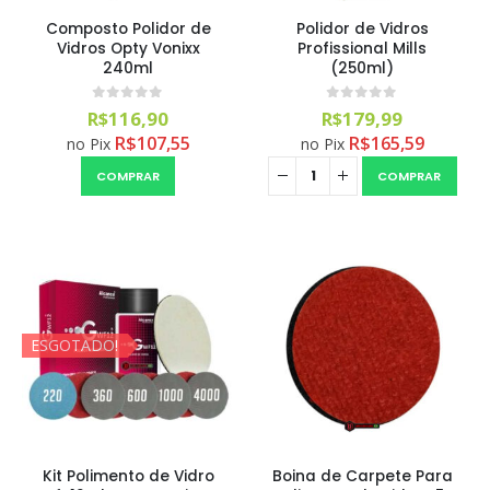
Composto Polidor de
Polidor de Vidros
Vidros Opty Vonixx
Profissional Mills
240ml
(250ml)
0
out of 5
0
out of 5
R$
116,90
R$
179,99
R$
107,55
R$
165,59
no Pix
no Pix
COMPRAR
COMPRAR
ESGOTADO!
Kit Polimento de Vidro
Boina de Carpete Para