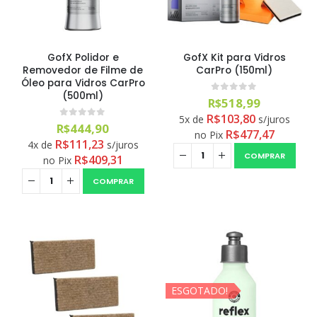
GofX Polidor e
GofX Kit para Vidros
Removedor de Filme de
CarPro (150ml)
Óleo para Vidros CarPro
(500ml)
0
out of 5
R$
518,99
R$
103,80
5x de
s/juros
0
out of 5
R$
444,90
R$
477,47
no Pix
R$
111,23
4x de
s/juros
COMPRAR
R$
409,31
no Pix
COMPRAR
ESGOTADO!