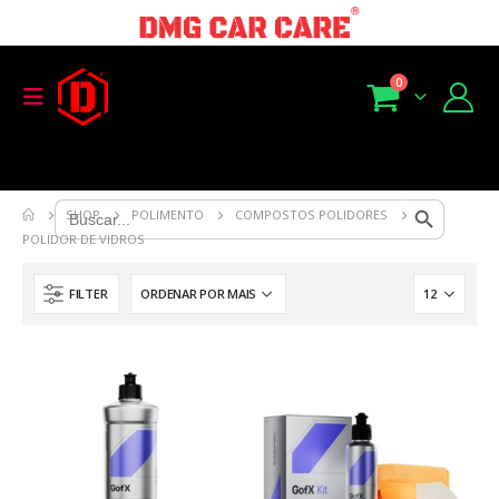
0
Search Button
Search
SHOP
POLIMENTO
COMPOSTOS POLIDORES
for:
POLIDOR DE VIDROS
FILTER