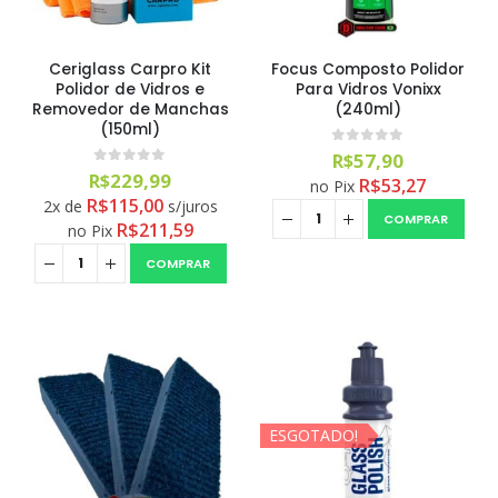
0
out of 5
R$
259,90
Ceriglass Carpro Kit
Focus Composto Polidor
Polidor de Vidros e
Para Vidros Vonixx
Removedor de Manchas
(240ml)
(150ml)
0
out of 5
R$
57,90
0
out of 5
R$
229,99
R$
53,27
no Pix
R$
115,00
2x de
s/juros
COMPRAR
R$
211,59
no Pix
COMPRAR
ESGOTADO!