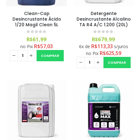
Clean-Cap
Detergente
Desincrustante Ácido
Desincrustante Alcalino
1/20 Magil Clean 5L
TA R4 A/C 1:200 (20L)
0
out of 5
0
out of 5
R$
61,99
R$
679,99
R$
57,03
R$
113,33
no Pix
6x de
s/juros
R$
625,59
no Pix
COMPRAR
COMPRAR