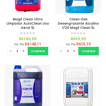
Magil Clean Ultra
Clean-Dex
Limpador AutoClean Uso
Desengraxante Alcalino
Geral 5L
1/20 Magil Clean 5L
0
out of 5
0
out of 5
R$
160,99
R$
59,99
R$
148,11
R$
55,19
no Pix
no Pix
COMPRAR
COMPRAR