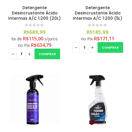
Detergente
Detergente
Desincrustante Ácido
Desincrustante Ácido
Intermax A/C 1:200 (20L)
Intermax A/C 1:200 (5L)
0
out of 5
0
out of 5
R$
689,99
R$
185,99
Aromatizante Tênis Areon Fresh Wave New Car / Carro Novo
R$
115,00
R$
171,11
6x de
s/juros
no Pix
R$
634,79
no Pix
0
out of 5
R$
29,99
COMPRAR
COMPRAR
Selador Cerâmico Sonax Xtreme Ceramic Spray + Seal (750ml)
0
out of 5
R$
234,99
Ceramic Spray Coating Sonax 750ml
0
out of 5
R$
259,90