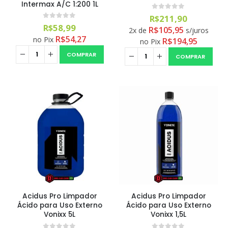
Intermax A/C 1:200 1L
0
out of 5
R$
211,90
0
out of 5
R$
58,99
R$
105,95
2x de
s/juros
R$
54,27
no Pix
R$
194,95
no Pix
COMPRAR
COMPRAR
Acidus Pro Limpador
Acidus Pro Limpador
Ácido para Uso Externo
Ácido para Uso Externo
Vonixx 5L
Vonixx 1,5L