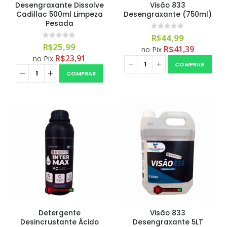
Desengraxante Dissolve
Visão 833
Cadillac 500ml Limpeza
Desengraxante (750ml)
Pesada
0
out of 5
R$
44,99
0
out of 5
R$
25,99
R$
41,39
no Pix
R$
23,91
no Pix
COMPRAR
COMPRAR
Detergente
Visão 833
Desincrustante Ácido
Desengraxante 5LT