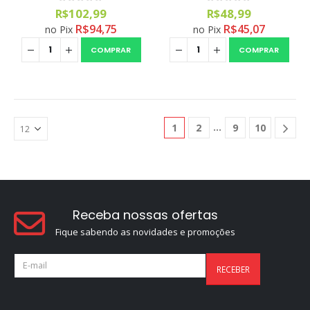
0
out of 5
0
out of 5
R$
102,99
R$
48,99
R$
94,75
R$
45,07
no Pix
no Pix
COMPRAR
COMPRAR
1
2
9
10
Receba nossas ofertas
Fique sabendo as novidades e promoções