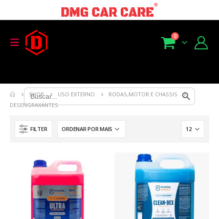
0
Search Button
Search
SHOP
USO EXTERNO
RODAS,MOTOR E CHASSIS
for:
DESENGRAXANTES
FILTER