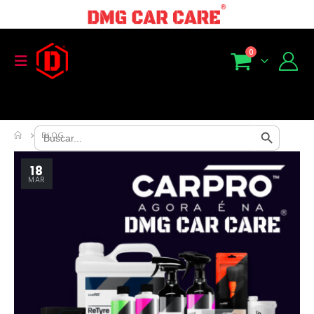
0
Search Button
Search
BLOG
for:
18
MAR