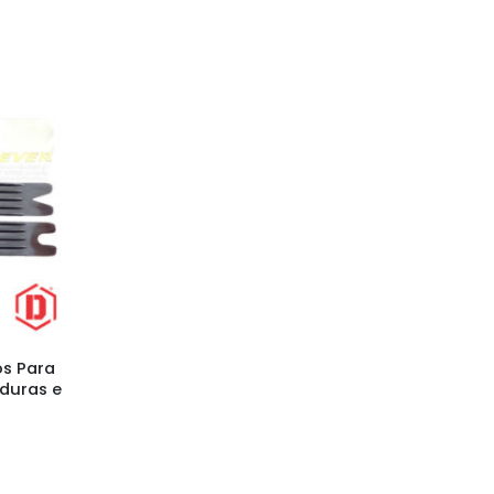
os Para
lduras e