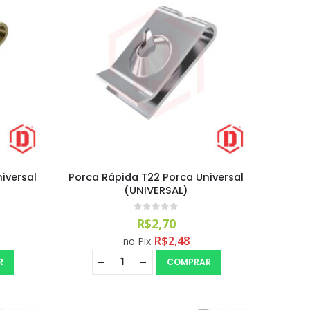
iversal
Porca Rápida T22 Porca Universal
(UNIVERSAL)
0
out of 5
R$
2,70
R$
2,48
no Pix
R
COMPRAR