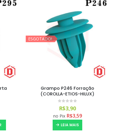
ESGOTADO!
rta
Grampo P246 Forração
(COROLLA-ETIOS-HILUX)
0
out of 5
R$
3,90
R$
3,59
no Pix
R
LEIA MAIS