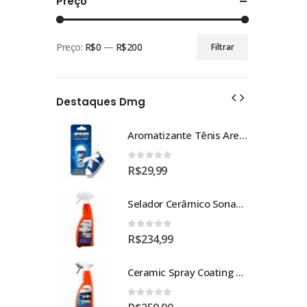
Preço
Preço:
R$0
—
R$200
Filtrar
Preço
Preço
mínimo
máximo
Destaques Dmg
Aromatizante Tênis Areon Fresh Wave New Car / Carro Novo
0
out of 5
R$
29,99
Selador Cerâmico Sonax Xtreme Ceramic Spray + Seal (750ml)
0
out of 5
R$
234,99
Ceramic Spray Coating Sonax 750ml
0
out of 5