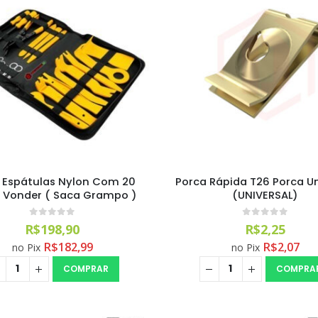
e Espátulas Nylon Com 20
Porca Rápida T26 Porca Un
 Vonder ( Saca Grampo )
(UNIVERSAL)
0
out of 5
0
out of 5
R$
198,90
R$
2,25
R$
182,99
R$
2,07
no Pix
no Pix
COMPRAR
COMPRA