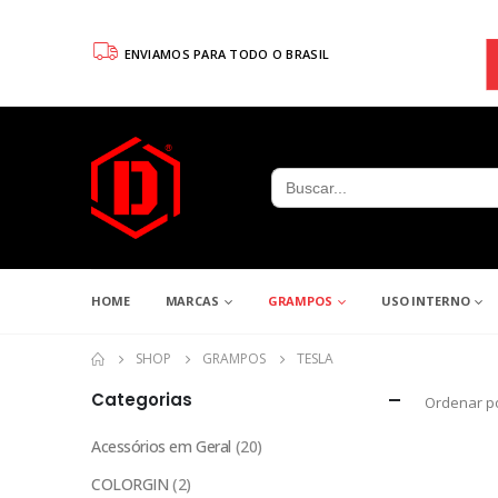
ENVIAMOS PARA TODO O BRASIL
Search
for:
HOME
MARCAS
GRAMPOS
USO INTERNO
SHOP
GRAMPOS
TESLA
Categorias
Ordenar po
Acessórios em Geral
(20)
COLORGIN
(2)