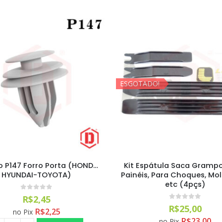
ESGOTADO!
 P147 Forro Porta (HONDA-
Kit Espátula Saca Gramp
HYUNDAI-TOYOTA)
Painéis, Para Choques, Mo
etc (4pçs)
0
out of 5
R$
2,45
0
out of 5
R$
25,00
R$
2,25
no Pix
R$
23,00
no Pix