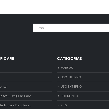
R$
259,90
R CARE
CATEGORIAS
MARCAS
USO INTERNO
onta
USO EXTERNO
nosco – Dmg Car Care
POLIMENTO
 de Troca e Devolução
KITS