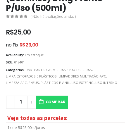
P/Uso (500ml)
( Não há avaliações ainda. )
0
out of 5
R$
25,00
no Pix
R$
23,00
Availability:
Em estoque
SKU:
018401
Categorias:
DMG PARTS
,
GERMICIDAS E BACTERICIDAS
,
LIMPA ESTOFADOS E PLÁSTICOS
,
LIMPADORES MULTIAÇÃO-APC
,
LIMPEZA-APC
,
PNEUS, PLÁSTICOS E VINIL
,
USO EXTERNO
,
USO INTERNO
COMPRAR
Veja todas as parcelas:
1x de
R$
25,00
s/juros