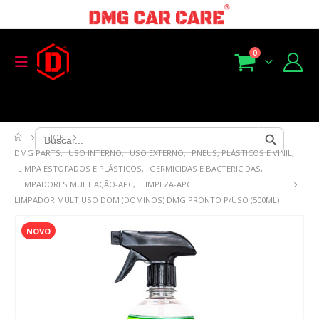
0
Search Button
Search
SHOP
for:
DMG PARTS
,
USO INTERNO
,
USO EXTERNO
,
PNEUS, PLÁSTICOS E VINIL
,
LIMPA ESTOFADOS E PLÁSTICOS
,
GERMICIDAS E BACTERICIDAS
,
LIMPADORES MULTIAÇÃO-APC
,
LIMPEZA-APC
LIMPADOR MULTIUSO DOM (DOMINOS) DMG PRONTO P/USO (500ML)
NOVO