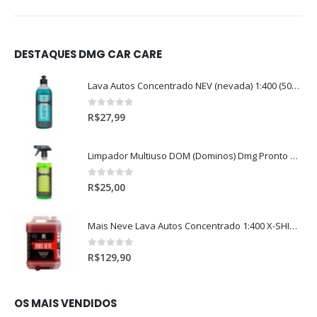
DESTAQUES DMG CAR CARE
Lava Autos Concentrado NEV (nevada) 1:400 (500ml)
0
out of 5
R$
27,99
Limpador Multiuso DOM (Dominos) Dmg Pronto P/Uso (500ml)
0
out of 5
R$
25,00
Mais Neve Lava Autos Concentrado 1:400 X-SHINE 5Litros
0
out of 5
R$
129,90
OS MAIS VENDIDOS