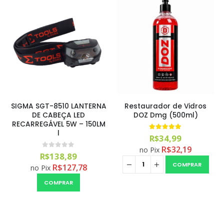
SIGMA SGT-8510 LANTERNA
Restaurador de Vidros
DE CABEÇA LED
DOZ Dmg (500ml)
RECARREGÁVEL 5W – 150LM
l
5.00
out of 5
R$
34,99
R$
32,19
no Pix
0
out of 5
R$
138,89
COMPRAR
R$
127,78
no Pix
COMPRAR