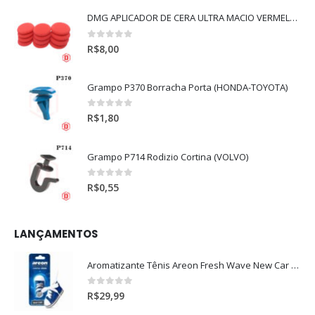
DMG APLICADOR DE CERA ULTRA MACIO VERMELHO l
0
out of 5
R$
8,00
Grampo P370 Borracha Porta (HONDA-TOYOTA)
0
out of 5
R$
1,80
Grampo P714 Rodizio Cortina (VOLVO)
0
out of 5
R$
0,55
LANÇAMENTOS
Aromatizante Tênis Areon Fresh Wave New Car / Carro Novo
0
out of 5
R$
29,99