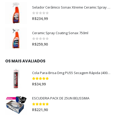
Selador Cerâmico Sonax Xtreme Ceramic Spray + Seal (750ml)
0
out of 5
R$
234,99
Ceramic Spray Coating Sonax 750ml
0
out of 5
R$
259,90
OS MAIS AVALIADOS
Cola Para-Brisa Dmg PU55 Secagem Rápida (400gr)
5.00
out of 5
R$
34,99
ESCUDERIA PACK DE 25UN BELISSIMA
5.00
out of 5
R$
221,90