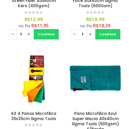
Green Fiber 40x60cm
Face 40x40cm Sigma
R$
54,99
Kers (400gsm)
Tools (600Gsm)
0
out of 5
0
out of 5
R$
12,99
R$
19,99
Pincel Cerdas Mácias 2.0 Vonixx (1un)
R$
11,95
R$
18,39
no Pix
no Pix
R$
21,99
COMPRAR
COMPRAR
Kit 4 Panos Microfibra
Pano Microfibra Azul
35x35cm Sigma Tools
Super Macia 40x40cm
Sigma Tools (500gsm)