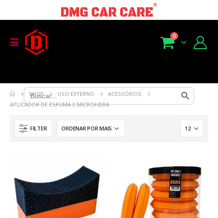
0
Search Button
Search
SHOP
USO EXTERNO
ACESSÓRIOS
for:
APLICADOR DE ESPUMA E MICROFIBRA
FILTER