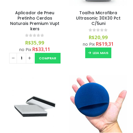
Aplicador de Pneu
Toalha Microfibra
Pretinho Cerdas
Ultrasonic 30X30 Pct
Naturais Premium Vupt
C/5uni
kers
0
out of 5
R$
20,99
0
out of 5
R$
35,99
R$
19,31
no Pix
R$
33,11
no Pix
LEIA MAIS
COMPRAR