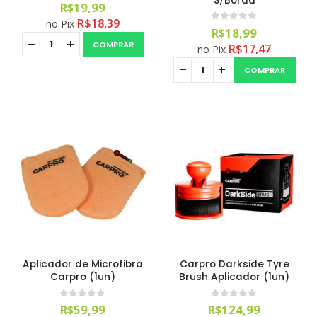
S/Borda
0
out of 5
R$
19,99
R$
18,39
no Pix
0
out of 5
R$
18,99
COMPRAR
R$
17,47
no Pix
COMPRAR
Aplicador de Microfibra
Carpro Darkside Tyre
Carpro (1un)
Brush Aplicador (1un)
0
out of 5
0
out of 5
R$
59,99
R$
124,99