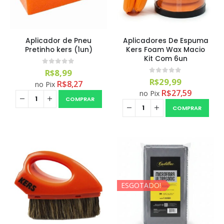
Aplicador de Pneu
Aplicadores De Espuma
Pretinho kers (1un)
Kers Foam Wax Macio
Kit Com 6un
0
out of 5
R$
8,99
0
out of 5
R$
29,99
R$
8,27
no Pix
R$
27,59
no Pix
COMPRAR
COMPRAR
ESGOTADO!