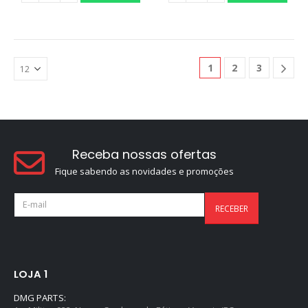
0
out of 5
R$
259,90
1
2
3
Receba nossas ofertas
Fique sabendo as novidades e promoções
LOJA 1
DMG PARTS: