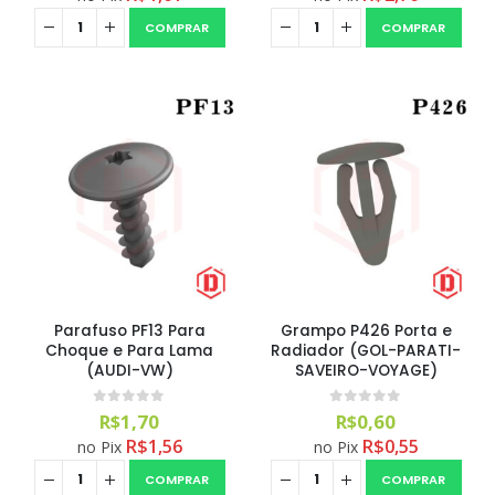
COMPRAR
COMPRAR
Aromatizante Tênis Areon Fresh Wave New Car / Carro Novo
0
out of 5
R$
29,99
Parafuso PF13 Para
Grampo P426 Porta e
Selador Cerâmico Sonax Xtreme Ceramic Spray + Seal (750ml)
Choque e Para Lama
Radiador (GOL-PARATI-
(AUDI-VW)
SAVEIRO-VOYAGE)
0
out of 5
R$
234,99
0
out of 5
0
out of 5
R$
1,70
R$
0,60
R$
1,56
R$
0,55
no Pix
no Pix
Ceramic Spray Coating Sonax 750ml
COMPRAR
COMPRAR