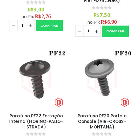
FIAT-MERCEDES)
0
out of 5
R$
3,00
0
out of 5
R$
7,50
R$
2,76
no Pix
R$
6,90
no Pix
COMPRAR
COMPRAR
Parafuso PF22 Forração
Parafuso PF20 Porta e
Interna (FIORINO-PALIO-
Console (AIR-CROSS-
STRADA)
MONTANA)