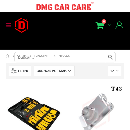
0
Search Button
Search
SHOP
GRAMPOS
NISSAN
for:
FILTER