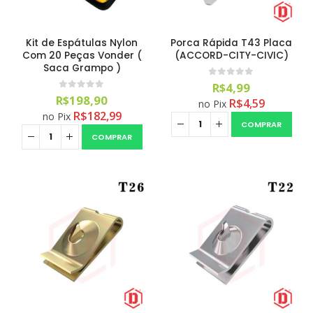
Kit de Espátulas Nylon
Porca Rápida T43 Placa
Com 20 Peças Vonder (
(ACCORD-CITY-CIVIC)
Saca Grampo )
0
out of 5
R$
4,99
0
out of 5
R$
198,90
R$
4,59
no Pix
R$
182,99
no Pix
COMPRAR
COMPRAR