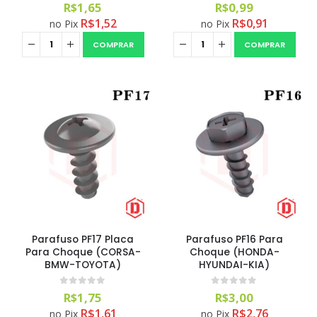
0
out of 5
0
out of 5
R$
1,65
R$
0,99
R$
1,52
R$
0,91
no Pix
no Pix
COMPRAR
COMPRAR
Parafuso PF17 Placa
Parafuso PF16 Para
Para Choque (CORSA-
Choque (HONDA-
BMW-TOYOTA)
HYUNDAI-KIA)
0
out of 5
0
out of 5
R$
1,75
R$
3,00
R$
1,61
R$
2,76
no Pix
no Pix