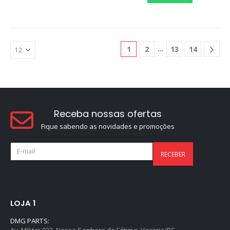
1
2
13
14
Receba nossas ofertas
Fique sabendo as novidades e promoções
LOJA 1
DMG PARTS:
Av. Militar 922, Nossa Senhora de Fátima, Vacaria/RS