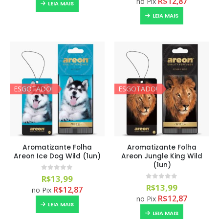
R$
12,87
no Pix
LEIA MAIS
LEIA MAIS
ESGOTADO!
ESGOTADO!
Aromatizante Folha
Aromatizante Folha
Areon Ice Dog Wild (1un)
Areon Jungle King Wild
(1un)
0
out of 5
R$
13,99
0
out of 5
R$
13,99
R$
12,87
no Pix
R$
12,87
no Pix
LEIA MAIS
LEIA MAIS