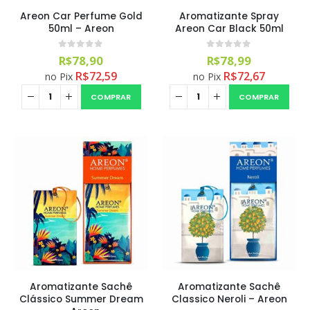
Areon Car Perfume Gold
Aromatizante Spray
50ml – Areon
Areon Car Black 50ml
0
out of 5
0
out of 5
R$
78,90
R$
78,99
R$
72,59
R$
72,67
no Pix
no Pix
COMPRAR
COMPRAR
Magil Clean Ultra Limpador AutoClean Uso Geral 5L
0
out of 5
R$
160,99
Lavadora Alta Pressão Bateria 18v 1bat 3a Makita Dhw180zc
Aromatizante Sachê
Aromatizante Sachê
Clássico Summer Dream
Classico Neroli – Areon
0
out of 5