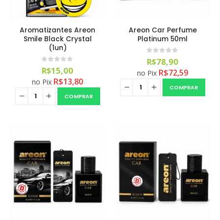
Aromatizantes Areon
Areon Car Perfume
Smile Black Crystal
Platinum 50ml
(1un)
0
out of 5
R$
78,90
0
out of 5
R$
15,00
R$
72,59
no Pix
R$
13,80
no Pix
COMPRAR
COMPRAR