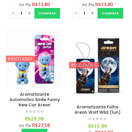
R$
13,80
R$
13,80
no Pix
no Pix
COMPRAR
COMPRAR
ESGOTADO!
ESGOTADO!
Aromatizante
Automotivo Smile Funny
New Car Areon
Aromatizante Folha
Areon Wolf Wild (1un)
0
out of 5
R$
29,98
R$
27,58
0
out of 5
no Pix
R$
13,99