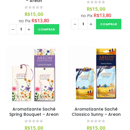
– Areon
R$
1.399,90
0
out of 5
R$
15,00
0
out of 5
R$
15,00
R$
13,80
Aromatizantes Areon Smile Black Crystal (1un)
no Pix
R$
13,80
no Pix
COMPRAR
0
out of 5
R$
15,00
COMPRAR
Aromatizante Sachê
Aromatizante Sachê
Spring Bouquet – Areon
Classico Sunny – Areon
0
out of 5
0
out of 5
R$
15,00
R$
15,00