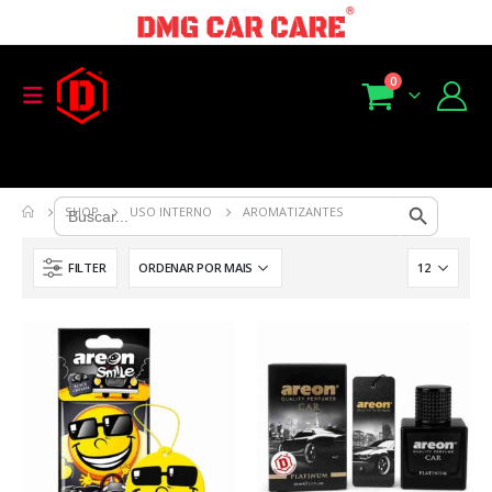
0
Search Button
Search
SHOP
USO INTERNO
AROMATIZANTES
for:
FILTER