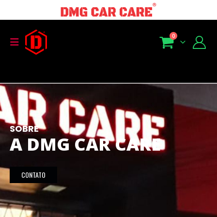
0
Search Button
Search
for:
SOBRE
A DMG CAR CARE
CONTATO