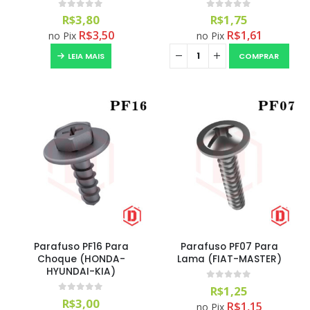
0
out of 5
0
out of 5
R$
3,80
R$
1,75
R$
3,50
R$
1,61
no Pix
no Pix
LEIA MAIS
COMPRAR
Parafuso PF16 Para
Parafuso PF07 Para
Choque (HONDA-
Lama (FIAT-MASTER)
HYUNDAI-KIA)
0
out of 5
R$
1,25
0
out of 5
R$
3,00
R$
1,15
no Pix