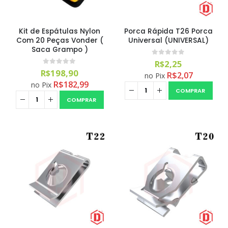
Kit de Espátulas Nylon
Porca Rápida T26 Porca
Com 20 Peças Vonder (
Universal (UNIVERSAL)
Saca Grampo )
0
out of 5
R$
2,25
0
out of 5
R$
198,90
R$
2,07
no Pix
R$
182,99
no Pix
COMPRAR
COMPRAR