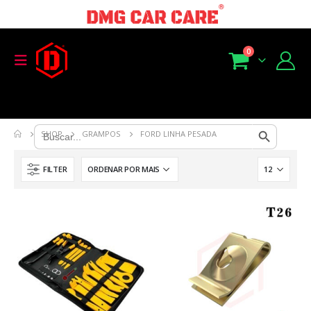
0
Search Button
Search
SHOP
GRAMPOS
FORD LINHA PESADA
for:
FILTER