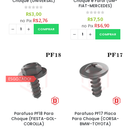
Choque (UNIVERSAL)
Choque e Farol (GM-
FIAT-MERCEDES)
0
out of 5
R$
3,00
0
out of 5
R$
7,50
R$
2,76
no Pix
R$
6,90
no Pix
COMPRAR
COMPRAR
ESGOTADO!
Parafuso PF18 Para
Parafuso PF17 Placa
Choque (FIESTA-GOL-
Para Choque (CORSA-
COROLLA)
BMW-TOYOTA)