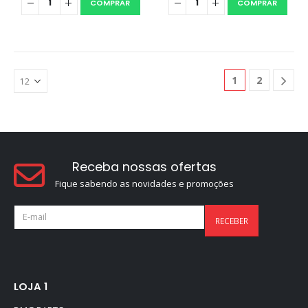
0
out of 5
COMPRAR
COMPRAR
R$
259,90
1
2
Receba nossas ofertas
Fique sabendo as novidades e promoções
LOJA 1