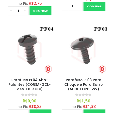
R$
2,76
no Pix
COMPRAR
COMPRAR
Aromatizante Tênis Areon Fresh Wave New Car / Carro Novo
0
out of 5
R$
29,99
Selador Cerâmico Sonax Xtreme Ceramic Spray + Seal (750ml)
Parafuso PF04 Alto-
Parafuso PF03 Para
Falantes (CORSA-GOL-
Choque e Para Barro
0
out of 5
MASTER-AUDI)
(AUDI-FORD-VW)
R$
234,99
0
out of 5
0
out of 5
R$
0,90
R$
1,50
Ceramic Spray Coating Sonax 750ml
R$
0,83
R$
1,38
no Pix
no Pix