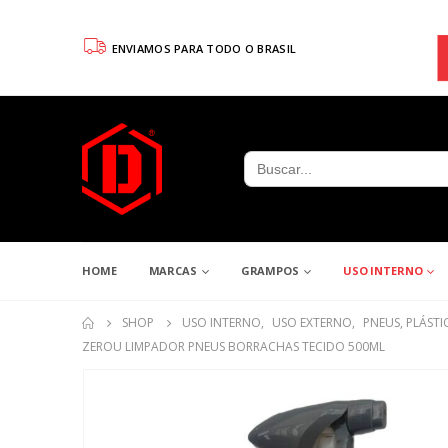
ENVIAMOS PARA TODO O BRASIL
Search
for:
HOME
MARCAS
GRAMPOS
USO INTERNO
SHOP
USO INTERNO
,
USO EXTERNO
,
PNEUS, PLÁSTIC
ZEROU LIMPADOR PNEUS BORRACHAS TECIDO 500ML