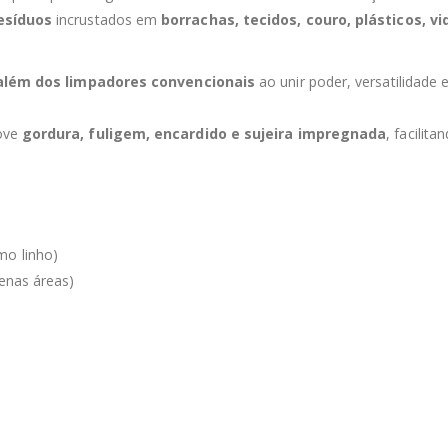
esíduos
incrustados em
borrachas, tecidos, couro, plásticos, vi
além dos limpadores convencionais
ao unir poder, versatilidade 
move
gordura, fuligem, encardido e sujeira impregnada
, facilita
mo linho)
uenas áreas)