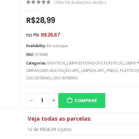
( Não há avaliações ainda. )
0
out of 5
R$
28,99
no Pix
R$
26,67
Availability:
Em estoque
SKU:
019446
Categorias:
EASYTECH
,
LIMPA ESTOFADOS E PLÁSTICOS
,
LIMPA 
LIMPADORES MULTIAÇÃO-APC
,
LIMPEZA-APC
,
PNEUS, PLÁSTICOS 
USO EXTERNO
,
USO INTERNO
COMPRAR
Veja todas as parcelas:
1x de
R$
28,99
s/juros