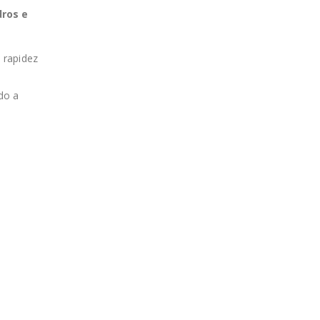
dros e
e rapidez
ndo a