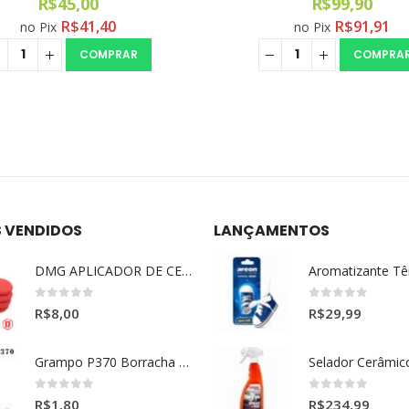
R$
45,00
R$
99,90
R$
41,40
R$
91,91
no Pix
no Pix
COMPRAR
COMPRA
S VENDIDOS
LANÇAMENTOS
DMG APLICADOR DE CERA ULTRA MACIO VERMELHO l
0
out of 5
0
out of 5
R$
8,00
R$
29,99
Grampo P370 Borracha Porta (HONDA-TOYOTA)
0
out of 5
0
out of 5
R$
1,80
R$
234,99