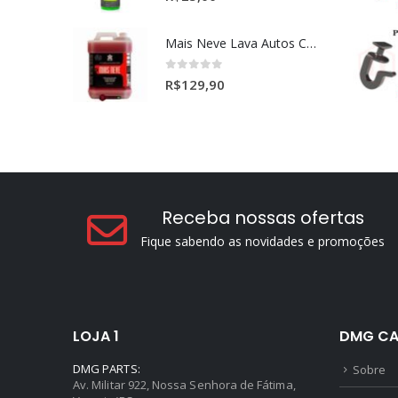
Mais Neve Lava Autos Concentrado 1:400 X-SHINE 5Litros
0
out of 5
R$
129,90
Receba nossas ofertas
Fique sabendo as novidades e promoções
LOJA 1
DMG CA
DMG PARTS:
Sobre
Av. Militar 922, Nossa Senhora de Fátima,