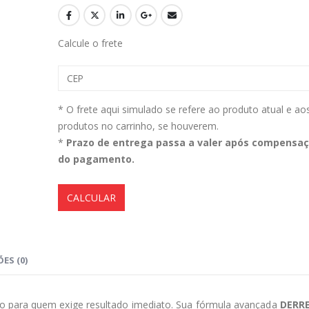
Calcule o frete
Aromatizante Tênis Areon Fresh Wave New Car / Carro Novo
0
out of 5
0
out of 5
R$
29,99
R$
29,99
* O frete aqui simulado se refere ao produto atual e ao
produtos no carrinho, se houverem.
Selador Cerâmico Sonax Xtreme Ceramic Spray + Seal (750ml)
*
Prazo de entrega passa a valer após compensa
do pagamento.
0
out of 5
0
out of 5
R$
234,99
R$
234,99
CALCULAR
Ceramic Spray Coating Sonax 750ml
0
out of 5
0
out of 5
R$
259,90
R$
259,90
ES (0)
o para quem exige resultado imediato. Sua fórmula avançada
DERRE