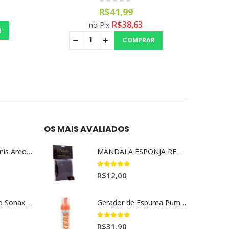
0
out of 5
R$
41,99
R$
38,63
no Pix
R
COMPRAR
OS MAIS AVALIADOS
Aromatizante Tênis Areon Fresh Wave New Car / Carro Novo
MANDALA ESPONJA REMOVEDORA DE INSETO
5.00
out of 5
R$
12,00
Selador Cerâmico Sonax Xtreme Ceramic Spray + Seal (750ml)
Gerador de Espuma Pump Espuma Kers (200ml)
5.00
out of 5
R$
31,90