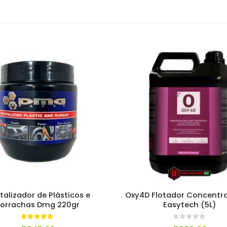
talizador de Plásticos e
Oxy4D Flotador Concentra
orrachas Dmg 220gr
Easytech (5L)
5.00
out of 5
0
out of 5