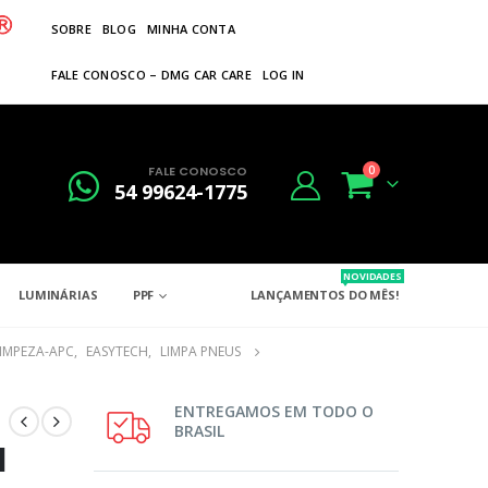
SOBRE
BLOG
MINHA CONTA
FALE CONOSCO – DMG CAR CARE
LOG IN
FALE CONOSCO
0
54 99624-1775
NOVIDADES
LUMINÁRIAS
PPF
LANÇAMENTOS DO MÊS!
IMPEZA-APC
,
EASYTECH
,
LIMPA PNEUS
ENTREGAMOS EM TODO O
BRASIL
l