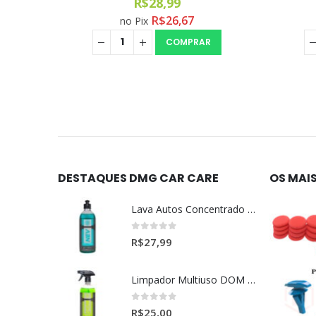
R$
28,99
R$
26,67
no Pix
COMPRAR
DESTAQUES DMG CAR CARE
OS MAI
Lava Autos Concentrado NEV (nevada) 1:400 (500ml)
0
out of 5
R$
27,99
Limpador Multiuso DOM (Dominos) Dmg Pronto P/Uso (500ml)
0
out of 5
R$
25,00