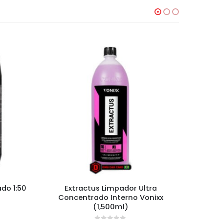
do 1:50
Extractus Limpador Ultra
Kit 3
Concentrado Interno Vonixx
Nylon, 
(1,500ml)