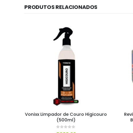
PRODUTOS RELACIONADOS
da 7em1
Vonixx Limpador de Couro Higicouro
Revi
(500ml)
B
0
out of 5