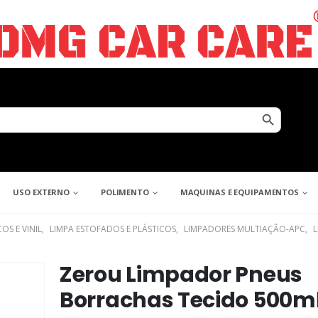
Search Button
USO EXTERNO
POLIMENTO
MAQUINAS E EQUIPAMENTOS
OS E VINIL
,
LIMPA ESTOFADOS E PLÁSTICOS
,
LIMPADORES MULTIAÇÃO-APC
,
L
Zerou Limpador Pneus
Borrachas Tecido 500m