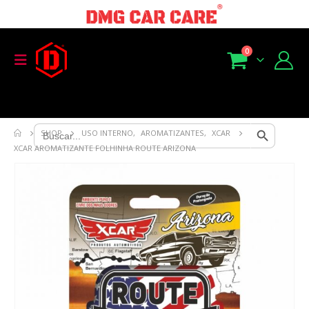
0
Search Button
Search
SHOP
USO INTERNO
,
AROMATIZANTES
,
XCAR
for:
XCAR AROMATIZANTE FOLHINHA ROUTE ARIZONA