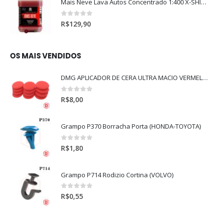
Mais Neve Lava Autos Concentrado 1:400 X-SHINE 5Litros
0
out of 5
R$
129,90
OS MAIS VENDIDOS
DMG APLICADOR DE CERA ULTRA MACIO VERMELHO l
0
out of 5
R$
8,00
Grampo P370 Borracha Porta (HONDA-TOYOTA)
0
out of 5
R$
1,80
Grampo P714 Rodizio Cortina (VOLVO)
0
out of 5
R$
0,55