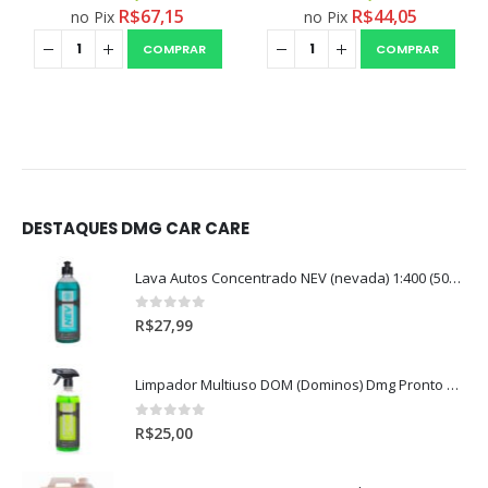
R$
67,15
R$
44,05
no Pix
no Pix
COMPRAR
COMPRAR
DESTAQUES DMG CAR CARE
Lava Autos Concentrado NEV (nevada) 1:400 (500ml)
0
out of 5
R$
27,99
Limpador Multiuso DOM (Dominos) Dmg Pronto P/Uso (500ml)
0
out of 5
R$
25,00