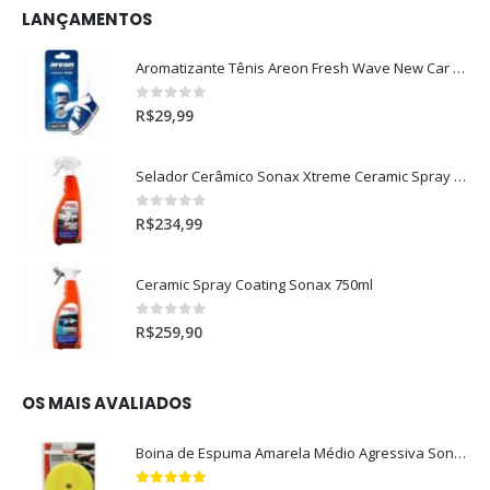
LANÇAMENTOS
Aromatizante Tênis Areon Fresh Wave New Car / Carro Novo
0
out of 5
R$
29,99
Selador Cerâmico Sonax Xtreme Ceramic Spray + Seal (750ml)
0
out of 5
R$
234,99
Ceramic Spray Coating Sonax 750ml
0
out of 5
R$
259,90
OS MAIS AVALIADOS
Boina de Espuma Amarela Médio Agressiva Sonax (5")