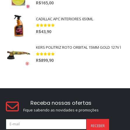
5.00
out of 5
R$
165,00
CADILLAC APC INTERIORES 650ML
5.00
out of 5
R$
43,90
KERS POLITRIZ ROTO ORBITAL 15MM GOLD 127V l
5.00
out of 5
R$
899,90
Receba nossas ofertas
Fique sabendo as novidades e promoções