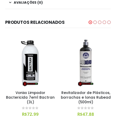
AVALIAÇÕES (0)
PRODUTOS RELACIONADOS
Vonixx Limpador
Revitalizador de Plásticos,
Bactericida 7em1 Bactran
borrachas e lonas Rubead
(3L)
(500ml)
0
out of 5
0
out of 5
R$
72,99
R$
47,88