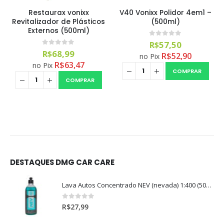
Restaurax vonixx
V40 Vonixx Polidor 4em1 –
Revitalizador de Plásticos
(500ml)
Externos (500ml)
0
out of 5
R$
57,50
0
out of 5
R$
68,99
R$
52,90
no Pix
R$
63,47
no Pix
COMPRAR
COMPRAR
DESTAQUES DMG CAR CARE
Lava Autos Concentrado NEV (nevada) 1:400 (500ml)
0
out of 5
R$
27,99