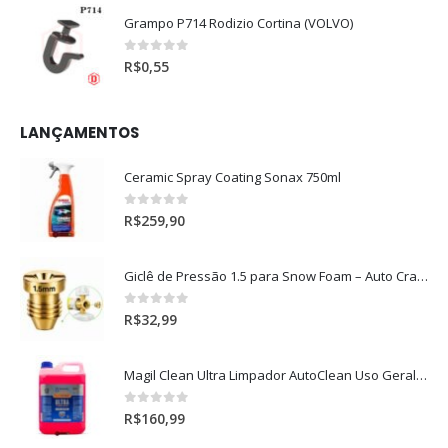
Grampo P714 Rodizio Cortina (VOLVO)
0
out of 5
R$
0,55
LANÇAMENTOS
Ceramic Spray Coating Sonax 750ml
0
out of 5
R$
259,90
Giclê de Pressão 1.5 para Snow Foam – Auto Crazy
0
out of 5
R$
32,99
Magil Clean Ultra Limpador AutoClean Uso Geral 5L
0
out of 5
R$
160,99