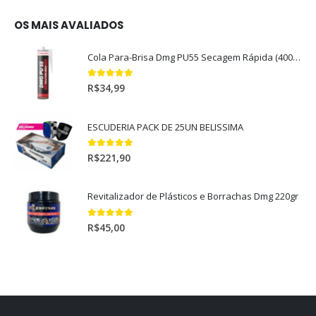
OS MAIS AVALIADOS
Cola Para-Brisa Dmg PU55 Secagem Rápida (400gr)
5.00
out of 5
R$
34,99
ESCUDERIA PACK DE 25UN BELISSIMA
5.00
out of 5
R$
221,90
Revitalizador de Plásticos e Borrachas Dmg 220gr
5.00
out of 5
R$
45,00