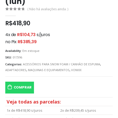
(1un)
( Não há avaliações ainda. )
0
out of 5
R$
418,90
4x de
R$
104,73
s/juros
no Pix
R$
385,39
Availability:
Em estoque
SKU:
017396
Categorias:
ACESSÓRIOS PARA SNOW FOAM / CANHÃO DE ESPUMA
,
ADAPTADORES
,
MAQUINAS E EQUIPAMENTOS
,
VONIXX
COMPRAR
Veja todas as parcelas:
1x de
R$
418,90
s/juros
2x de
R$
209,45
s/juros