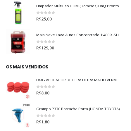
Limpador Multiuso DOM (Dominos) Dmg Pronto P/Uso (500ml)
0
out of 5
R$
25,00
Mais Neve Lava Autos Concentrado 1:400 X-SHINE 5Litros
0
out of 5
R$
129,90
OS MAIS VENDIDOS
DMG APLICADOR DE CERA ULTRA MACIO VERMELHO l
0
out of 5
R$
8,00
Grampo P370 Borracha Porta (HONDA-TOYOTA)
0
out of 5
R$
1,80