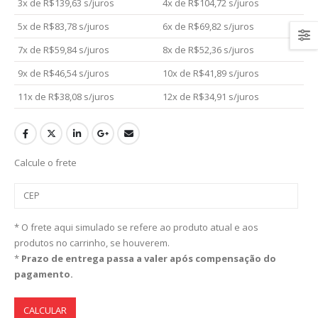
3x de
R$
139,63
s/juros
4x de
R$
104,72
s/juros
5x de
R$
83,78
s/juros
6x de
R$
69,82
s/juros
7x de
R$
59,84
s/juros
8x de
R$
52,36
s/juros
9x de
R$
46,54
s/juros
10x de
R$
41,89
s/juros
11x de
R$
38,08
s/juros
12x de
R$
34,91
s/juros
Calcule o frete
* O frete aqui simulado se refere ao produto atual e aos
produtos no carrinho, se houverem.
*
Prazo de entrega passa a valer após compensação do
pagamento.
CALCULAR