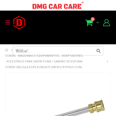
0
Search Button
Search
SHOP
for:
VONIXX
,
MAQUINAS E EQUIPAMENTOS
,
ADAPTADORES
,
ACESSÓRIOS PARA SNOW FOAM / CANHÃO DE ESPUMA
VONIXX VÁLVULA DUPLA ENGATE RÁPIDO BYPASS (1UN)