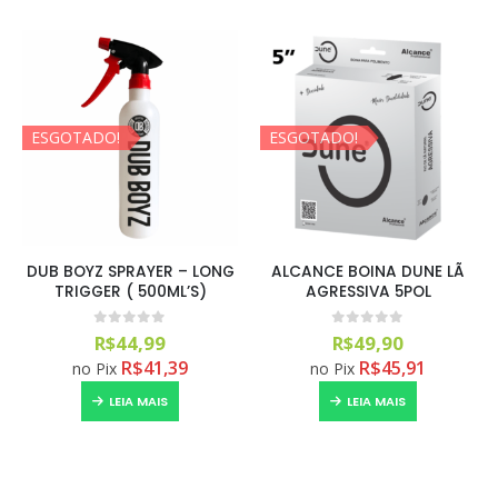
ESGOTADO!
ESGOTADO!
DUB BOYZ SPRAYER – LONG
ALCANCE BOINA DUNE LÃ
TRIGGER ( 500ML’S)
AGRESSIVA 5POL
0
out of 5
0
out of 5
R$
44,99
R$
49,90
R$
41,39
R$
45,91
no Pix
no Pix
LEIA MAIS
LEIA MAIS