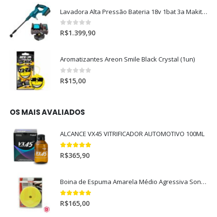
Lavadora Alta Pressão Bateria 18v 1bat 3a Makita Dhw180zc
0
out of 5
R$
1.399,90
Aromatizantes Areon Smile Black Crystal (1un)
0
out of 5
R$
15,00
OS MAIS AVALIADOS
ALCANCE VX45 VITRIFICADOR AUTOMOTIVO 100ML
5.00
out of 5
R$
365,90
Boina de Espuma Amarela Médio Agressiva Sonax (5")
5.00
out of 5
R$
165,00