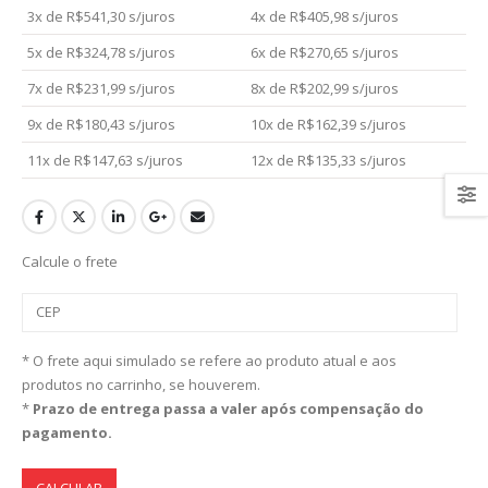
3x de
R$
541,30
s/juros
4x de
R$
405,98
s/juros
5x de
R$
324,78
s/juros
6x de
R$
270,65
s/juros
7x de
R$
231,99
s/juros
8x de
R$
202,99
s/juros
9x de
R$
180,43
s/juros
10x de
R$
162,39
s/juros
11x de
R$
147,63
s/juros
12x de
R$
135,33
s/juros
Calcule o frete
* O frete aqui simulado se refere ao produto atual e aos
produtos no carrinho, se houverem.
*
Prazo de entrega passa a valer após compensação do
pagamento.