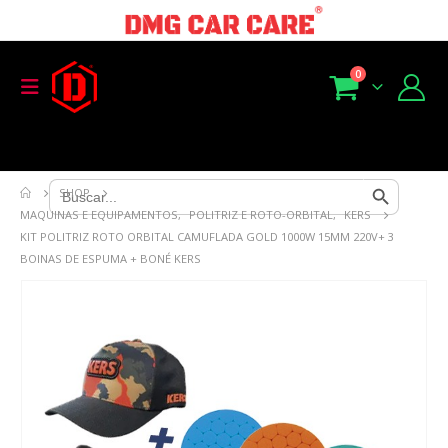
0
Search Button
Search
SHOP
for:
MAQUINAS E EQUIPAMENTOS
,
POLITRIZ E ROTO-ORBITAL
,
KERS
KIT POLITRIZ ROTO ORBITAL CAMUFLADA GOLD 1000W 15MM 220V+ 3
BOINAS DE ESPUMA + BONÉ KERS