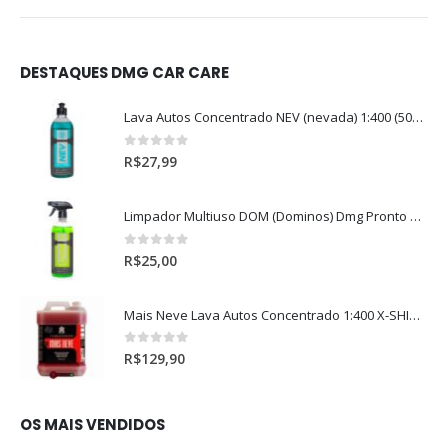
DESTAQUES DMG CAR CARE
Lava Autos Concentrado NEV (nevada) 1:400 (500ml)
0
out of 5
R$
27,99
Limpador Multiuso DOM (Dominos) Dmg Pronto P/Uso (500ml)
0
out of 5
R$
25,00
Mais Neve Lava Autos Concentrado 1:400 X-SHINE 5Litros
0
out of 5
R$
129,90
OS MAIS VENDIDOS