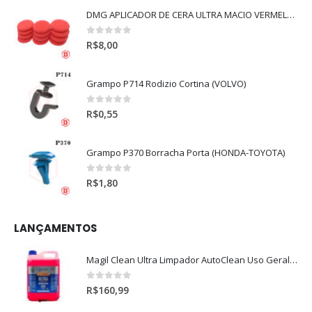
DMG APLICADOR DE CERA ULTRA MACIO VERMELHO l
0
out of 5
R$
8,00
Grampo P714 Rodizio Cortina (VOLVO)
0
out of 5
R$
0,55
Grampo P370 Borracha Porta (HONDA-TOYOTA)
0
out of 5
R$
1,80
LANÇAMENTOS
Magil Clean Ultra Limpador AutoClean Uso Geral 5L
0
out of 5
R$
160,99