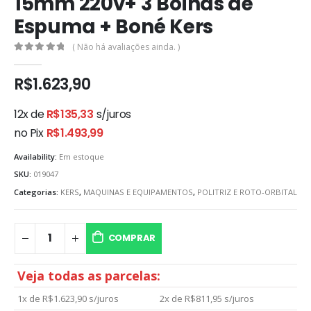
15mm 220v+ 3 Boinas de
Espuma + Boné Kers
( Não há avaliações ainda. )
0
out of 5
R$
1.623,90
12x de
R$
135,33
s/juros
no Pix
R$
1.493,99
Availability:
Em estoque
SKU:
019047
Categorias:
KERS
,
MAQUINAS E EQUIPAMENTOS
,
POLITRIZ E ROTO-ORBITAL
COMPRAR
Veja todas as parcelas:
1x de
R$
1.623,90
s/juros
2x de
R$
811,95
s/juros