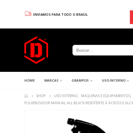
ENVIAMOS PARA TODO O BRASIL
Search
for:
HOME
MARCAS
GRAMPOS
USO INTERNO
SHOP
USO EXTERNO
,
MAQUINAS E EQUIPAMENTOS
,
PULVERIZADOR MANUAL ALL BLACK RESISTENTE À ÁCIDOS E ALCA