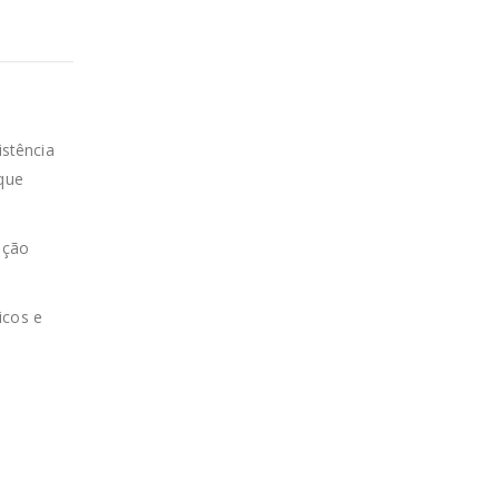
istência
 que
ação
icos e