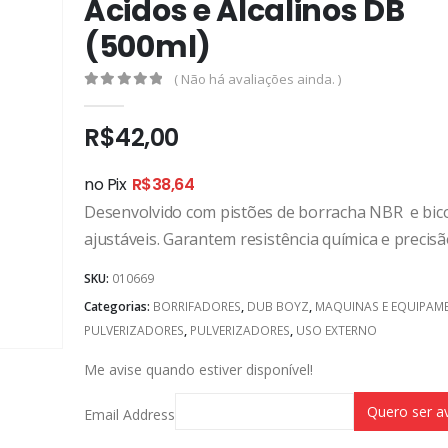
Ácidos e Alcalinos DB
(500ml)
( Não há avaliações ainda. )
0
out of 5
R$
42,00
no Pix
R$
38,64
Desenvolvido com pistões de borracha NBR e bic
ajustáveis. Garantem resistência química e precisã
SKU:
010669
Categorias:
BORRIFADORES
,
DUB BOYZ
,
MAQUINAS E EQUIPAM
PULVERIZADORES
,
PULVERIZADORES
,
USO EXTERNO
Me avise quando estiver disponível!
Email Address