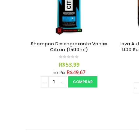
os e
Shampoo Desengraxante Vonixx
Lava Au
r
Citron (1500ml)
1:100 
0
out of 5
R$
53,99
R$
49,67
no Pix
COMPRAR