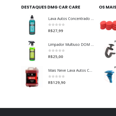
DESTAQUES DMG CAR CARE
OS MAI
Lava Autos Concentrado NEV (nevada) 1:400 (500ml)
0
out of 5
R$
27,99
Limpador Multiuso DOM (Dominos) Dmg Pronto P/Uso (500ml)
0
out of 5
R$
25,00
Mais Neve Lava Autos Concentrado 1:400 X-SHINE 5Litros
0
out of 5
R$
129,90