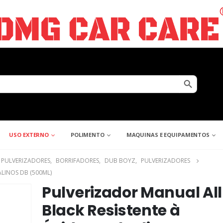
Search Button
USO EXTERNO
POLIMENTO
MAQUINAS E EQUIPAMENTOS
PULVERIZADORES
,
BORRIFADORES
,
DUB BOYZ
,
PULVERIZADORES
LINOS DB (500ML)
Pulverizador Manual All
Black Resistente à