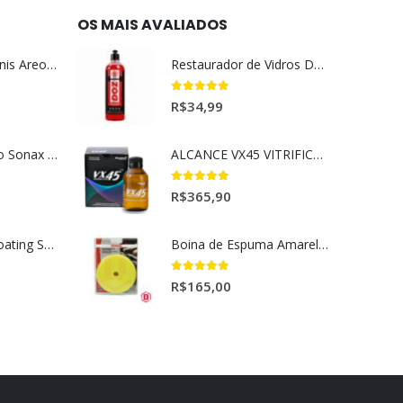
OS MAIS AVALIADOS
Aromatizante Tênis Areon Fresh Wave New Car / Carro Novo
Restaurador de Vidros DOZ Dmg (500ml)
5.00
out of 5
R$
34,99
Selador Cerâmico Sonax Xtreme Ceramic Spray + Seal (750ml)
ALCANCE VX45 VITRIFICADOR AUTOMOTIVO 100ML
5.00
out of 5
R$
365,90
Ceramic Spray Coating Sonax 750ml
Boina de Espuma Amarela Médio Agressiva Sonax (5")
5.00
out of 5
R$
165,00