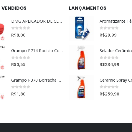
S VENDIDOS
LANÇAMENTOS
DMG APLICADOR DE CERA ULTRA MACIO VERMELHO l
0
out of 5
0
out of 5
R$
8,00
R$
29,99
Grampo P714 Rodizio Cortina (VOLVO)
0
out of 5
0
out of 5
R$
0,55
R$
234,99
Grampo P370 Borracha Porta (HONDA-TOYOTA)
0
out of 5
0
out of 5
R$
1,80
R$
259,90