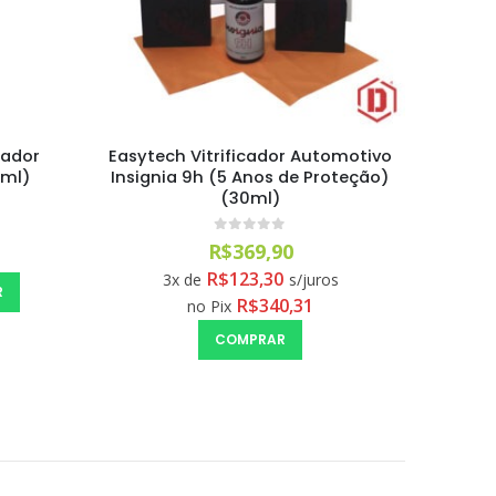
pador
Easytech Vitrificador Automotivo
Insign
0ml)
Insignia 9h (5 Anos de Proteção)
5H (
(30ml)
0
out of 5
R$
369,90
R$
123,30
3x de
s/juros
R
R$
340,31
no Pix
COMPRAR