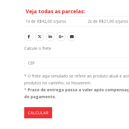
Veja todas as parcelas:
1x de
R$
42,00
s/juros
2x de
R$
21,00
s/juros
Aromatizante Tênis Areon Fresh Wave New Car / Carro Novo
0
out of 5
0
out of 5
R$
29,99
R$
29,99
Calcule o frete
Selador Cerâmico Sonax Xtreme Ceramic Spray + Seal (750ml)
0
out of 5
0
out of 5
R$
234,99
R$
234,99
* O frete aqui simulado se refere ao produto atual e ao
produtos no carrinho, se houverem.
Ceramic Spray Coating Sonax 750ml
*
Prazo de entrega passa a valer após compensa
do pagamento.
0
out of 5
0
out of 5
R$
259,90
R$
259,90
CALCULAR