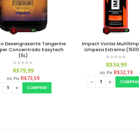
to Desengraxante Tangerine
Impact Vonixx Multilim
Super Concentrado Easytech
Limpeza Extrema (150
(5L)
0
out of 5
R$
34,99
0
out of 5
R$
79,99
R$
32,19
no Pix
R$
73,59
no Pix
COMPRA
COMPRAR