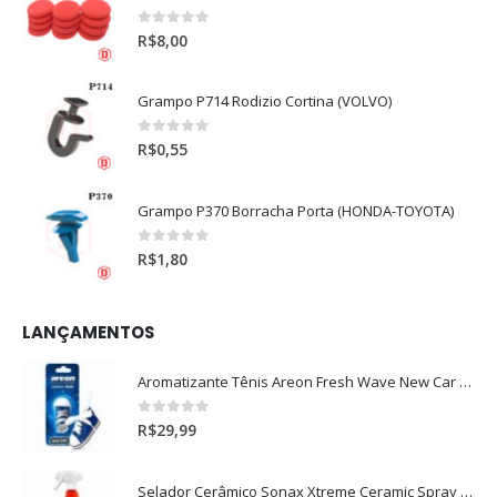
0
out of 5
R$
8,00
Grampo P714 Rodizio Cortina (VOLVO)
0
out of 5
R$
0,55
Grampo P370 Borracha Porta (HONDA-TOYOTA)
0
out of 5
R$
1,80
LANÇAMENTOS
Aromatizante Tênis Areon Fresh Wave New Car / Carro Novo
0
out of 5
R$
29,99
Selador Cerâmico Sonax Xtreme Ceramic Spray + Seal (750ml)