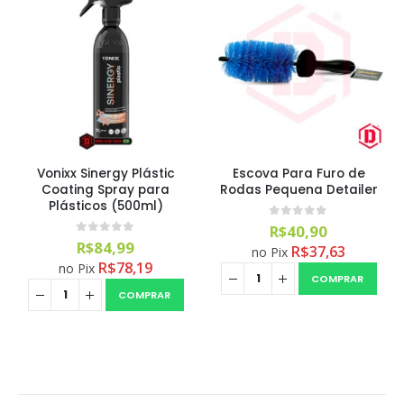
Vonixx Sinergy Plástic
Escova Para Furo de
Coating Spray para
Rodas Pequena Detailer
Plásticos (500ml)
0
out of 5
R$
40,90
0
out of 5
R$
84,99
R$
37,63
no Pix
R$
78,19
no Pix
COMPRAR
COMPRAR