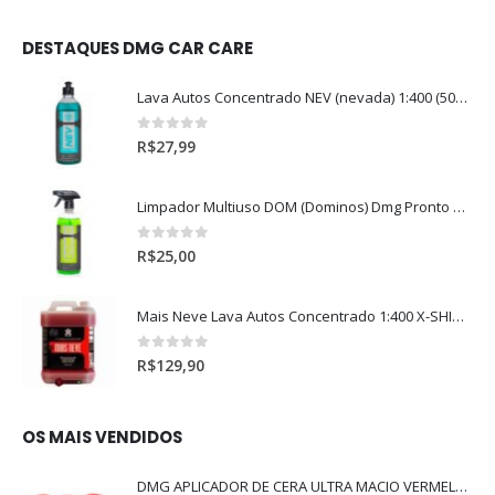
DESTAQUES DMG CAR CARE
Lava Autos Concentrado NEV (nevada) 1:400 (500ml)
0
out of 5
R$
27,99
Limpador Multiuso DOM (Dominos) Dmg Pronto P/Uso (500ml)
0
out of 5
R$
25,00
Mais Neve Lava Autos Concentrado 1:400 X-SHINE 5Litros
0
out of 5
R$
129,90
OS MAIS VENDIDOS
DMG APLICADOR DE CERA ULTRA MACIO VERMELHO l