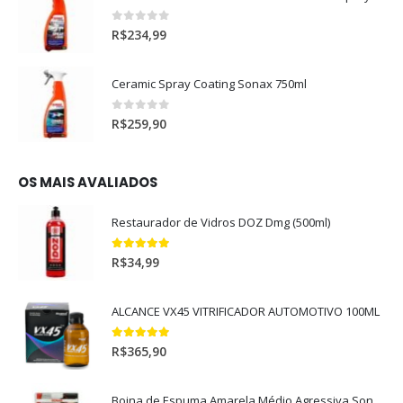
0
out of 5
R$
234,99
Ceramic Spray Coating Sonax 750ml
0
out of 5
R$
259,90
OS MAIS AVALIADOS
Restaurador de Vidros DOZ Dmg (500ml)
5.00
out of 5
R$
34,99
ALCANCE VX45 VITRIFICADOR AUTOMOTIVO 100ML
5.00
out of 5
R$
365,90
Boina de Espuma Amarela Médio Agressiva Sonax (5")