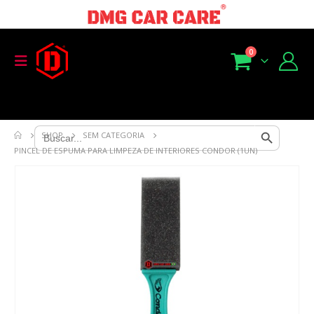
0
Search Button
Search
SHOP
SEM CATEGORIA
for:
PINCEL DE ESPUMA PARA LIMPEZA DE INTERIORES CONDOR (1UN)