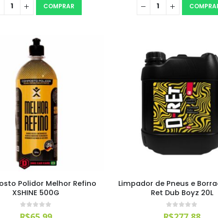
COMPRAR
COMPRA
to Polidor Melhor Refino
Limpador de Pneus e Borra
XSHINE 500G
Ret Dub Boyz 20L
0
out of 5
0
out of 5
R$
65,99
R$
277,88