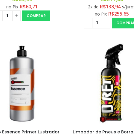
R$
60,71
R$
138,94
no Pix
2x de
s/juro
R$
255,65
no Pix
COMPRAR
COMPRA
 Essence Primer Lustrador
Limpador de Pneus e Borra