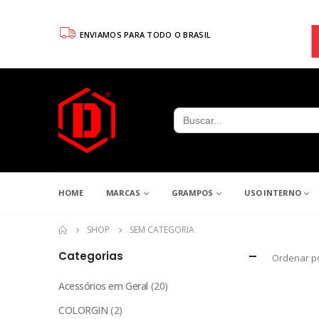
ENVIAMOS PARA TODO O BRASIL
Search
for:
HOME
MARCAS
GRAMPOS
USO INTERNO
SHOP
SEM CATEGORIA
Categorias
Ordenar po
Acessórios em Geral
(20)
COLORGIN
(2)