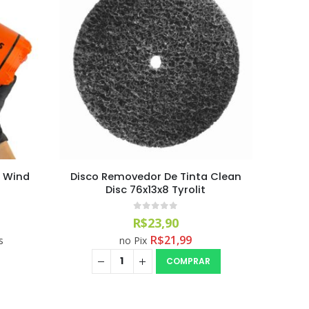
t Wind
Disco Removedor De Tinta Clean
Disc 76x13x8 Tyrolit
0
out of 5
R$
23,90
R$
21,99
s
no Pix
COMPRAR