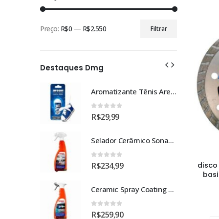
Preço:
R$0
—
R$2.550
Filtrar
Preço
Preço
mínimo
máximo
Destaques Dmg
Aromatizante Tênis Areon Fresh Wave New Car / Carro Novo
0
out of 5
R$
29,99
Selador Cerâmico Sonax Xtreme Ceramic Spray + Seal (750ml)
0
out of 5
disco
R$
234,99
basi
Ceramic Spray Coating Sonax 750ml
0
out of 5
R$
259,90