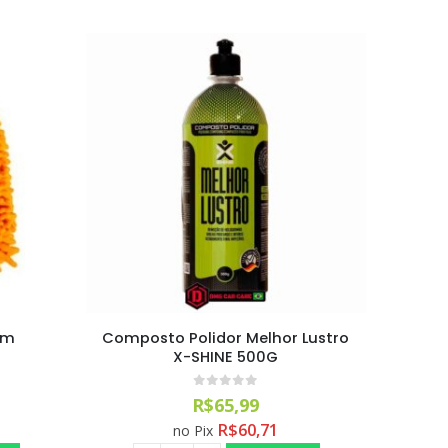
Aromatizante Tênis Areon Fresh Wave New Car / Carro Novo
Selador Cerâmico Sonax Xtreme Ceramic Spray + Seal (750ml)
om
Composto Polidor Melhor Lustro
X-SHINE 500G
Ceramic Spray Coating Sonax 750ml
0
out of 5
R$
65,99
R$
60,71
no Pix