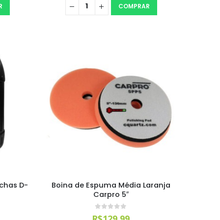
R
COMPRAR
chas D-
Boina de Espuma Média Laranja
Carpro 5″
0
out of 5
R$
129,99