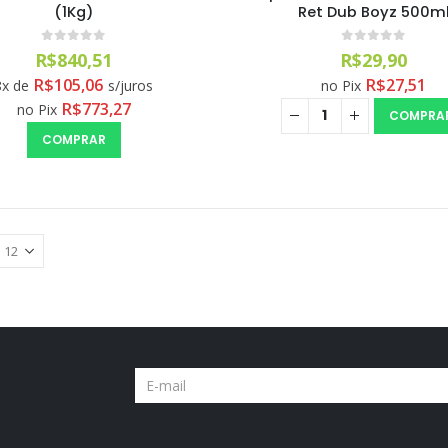
(1Kg)
Ret Dub Boyz 500m
0
out of 5
0
out of 5
R$
840,51
R$
29,90
R$
105,06
R$
27,51
8x de
s/juros
no Pix
R$
773,27
no Pix
COMPRA
COMPRAR