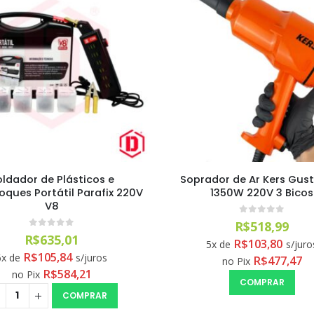
oldador de Plásticos e
Soprador de Ar Kers Gus
ques Portátil Parafix 220V
1350W 220V 3 Bicos
V8
0
out of 5
R$
518,99
0
out of 5
R$
635,01
R$
103,80
5x de
s/juro
R$
105,84
6x de
s/juros
R$
477,47
no Pix
R$
584,21
no Pix
COMPRAR
COMPRAR