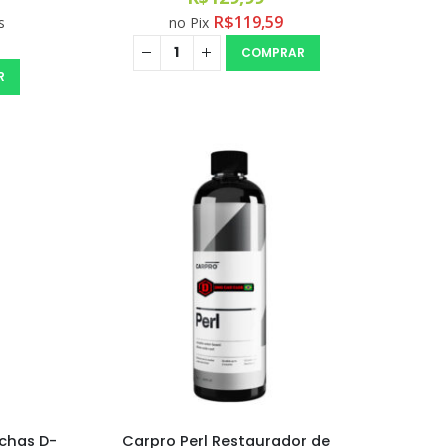
R$
119,59
s
no Pix
COMPRAR
R
chas D-
Carpro Perl Restaurador de