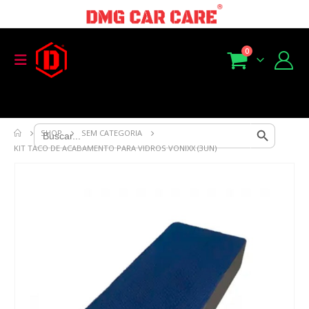
0
Search Button
Search
SHOP
SEM CATEGORIA
for:
KIT TACO DE ACABAMENTO PARA VIDROS VONIXX (3UN)