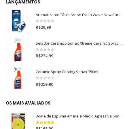
LANÇAMENTOS
Aromatizante Tênis Areon Fresh Wave New Car / Carro Novo
0
out of 5
R$
29,99
Selador Cerâmico Sonax Xtreme Ceramic Spray + Seal (750ml)
0
out of 5
R$
234,99
Ceramic Spray Coating Sonax 750ml
0
out of 5
R$
259,90
OS MAIS AVALIADOS
Boina de Espuma Amarela Médio Agressiva Sonax (5")
5.00
out of 5
R$
165,00