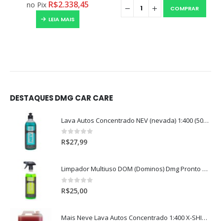
R$
2.338,45
no Pix
COMPRAR
LEIA MAIS
DESTAQUES DMG CAR CARE
Lava Autos Concentrado NEV (nevada) 1:400 (500ml)
0
out of 5
R$
27,99
Limpador Multiuso DOM (Dominos) Dmg Pronto P/Uso (500ml)
0
out of 5
R$
25,00
Mais Neve Lava Autos Concentrado 1:400 X-SHINE 5Litros