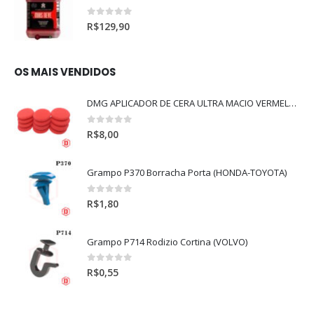
0
out of 5
R$
129,90
OS MAIS VENDIDOS
DMG APLICADOR DE CERA ULTRA MACIO VERMELHO l
0
out of 5
R$
8,00
Grampo P370 Borracha Porta (HONDA-TOYOTA)
0
out of 5
R$
1,80
Grampo P714 Rodizio Cortina (VOLVO)
0
out of 5
R$
0,55