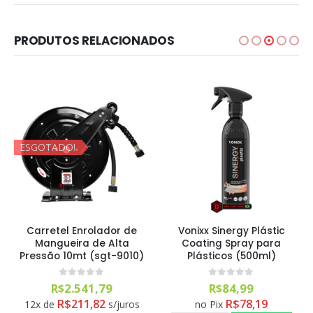
PRODUTOS RELACIONADOS
ESGOTADO!
Carretel Enrolador de
Vonixx Sinergy Plástic
Mangueira de Alta
Coating Spray para
Pressão 10mt (sgt-9010)
Plásticos (500ml)
0
out of 5
0
out of 5
R$
2.541,79
R$
84,99
R$
211,82
R$
78,19
12x de
s/juros
no Pix