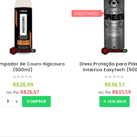
ESGOTADO!
Limpador de Couro Higicouro
Dress Proteção para Plá
(500ml)
Internos Easytech (50
0
out of 5
0
out of 5
R$
28,99
R$
36,51
R$
26,67
R$
33,59
no Pix
no Pix
COMPRAR
LEIA MAIS