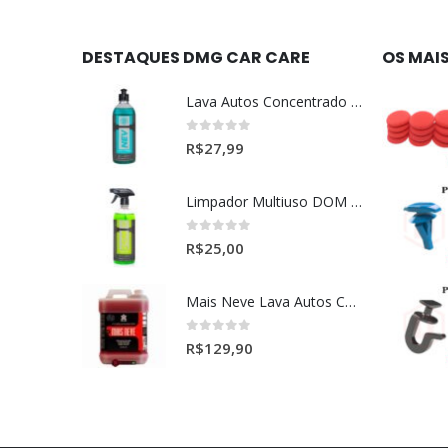
DESTAQUES DMG CAR CARE
OS MAI
Lava Autos Concentrado NEV (nevada) 1:400 (500ml)
0
out of 5
R$
27,99
Limpador Multiuso DOM (Dominos) Dmg Pronto P/Uso (500ml)
0
out of 5
R$
25,00
Mais Neve Lava Autos Concentrado 1:400 X-SHINE 5Litros
0
out of 5
R$
129,90