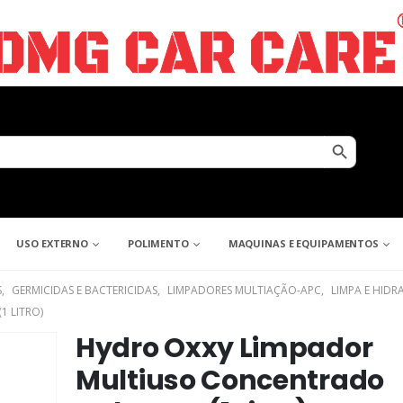
Search Button
USO EXTERNO
POLIMENTO
MAQUINAS E EQUIPAMENTOS
S
,
GERMICIDAS E BACTERICIDAS
,
LIMPADORES MULTIAÇÃO-APC
,
LIMPA E HID
 LITRO)
Hydro Oxxy Limpador
Multiuso Concentrado