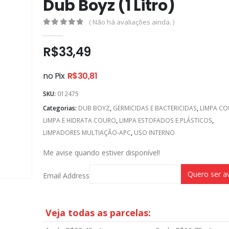
Dub Boyz (1 Litro)
( Não há avaliações ainda. )
0
out of 5
R$
33,49
no Pix
R$
30,81
SKU:
012475
Categorias:
DUB BOYZ
,
GERMICIDAS E BACTERICIDAS
,
LIMPA C
LIMPA E HIDRATA COURO
,
LIMPA ESTOFADOS E PLÁSTICOS
,
LIMPADORES MULTIAÇÃO-APC
,
USO INTERNO
Me avise quando estiver disponível!
Email Address
Veja todas as parcelas: