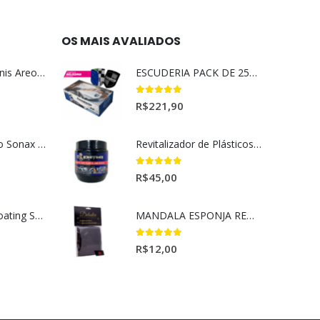
OS MAIS AVALIADOS
Aromatizante Tênis Areon Fresh Wave New Car / Carro Novo
ESCUDERIA PACK DE 25UN BELISSIMA
5.00
out of 5
R$
221,90
Selador Cerâmico Sonax Xtreme Ceramic Spray + Seal (750ml)
Revitalizador de Plásticos e Borrachas Dmg 220gr
5.00
out of 5
R$
45,00
Ceramic Spray Coating Sonax 750ml
MANDALA ESPONJA REMOVEDORA DE INSETO
5.00
out of 5
R$
12,00