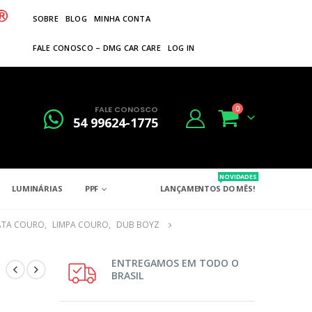
SOBRE
BLOG
MINHA CONTA
FALE CONOSCO – DMG CAR CARE
LOG IN
FALE CONOSCO
0
54 99624-1775
NOVIDADES
LUMINÁRIAS
PPF
LANÇAMENTOS DO MÊS!
RATA COURO
,
LIMPA COURO
,
DUB BOYZ
ENTREGAMOS EM TODO O
BRASIL