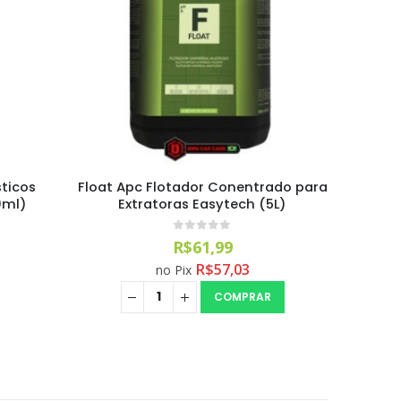
sticos
Float Apc Flotador Conentrado para
Easyte
0ml)
Extratoras Easytech (5L)
I
0
out of 5
R$
61,99
R$
57,03
no Pix
COMPRAR