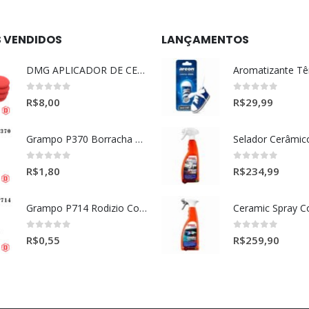
S VENDIDOS
LANÇAMENTOS
DMG APLICADOR DE CERA ULTRA MACIO VERMELHO l
0
out of 5
0
out of 5
R$
8,00
R$
29,99
Grampo P370 Borracha Porta (HONDA-TOYOTA)
0
out of 5
0
out of 5
R$
1,80
R$
234,99
Grampo P714 Rodizio Cortina (VOLVO)
0
out of 5
0
out of 5
R$
0,55
R$
259,90