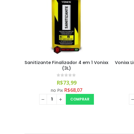
ra
Sanitizante Finalizador 4 em 1 Vonixx
Vonixx 
Vonixx
(3L)
0
out of 5
R$
73,99
R$
68,07
no Pix
COMPRAR