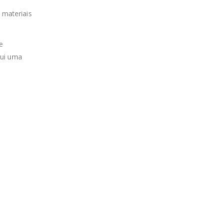
 materiais
e
sui uma