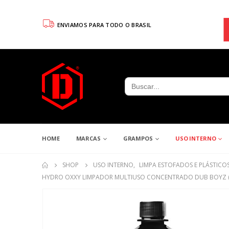
ENVIAMOS PARA TODO O BRASIL
Search
for:
HOME
MARCAS
GRAMPOS
USO INTERNO
SHOP
USO INTERNO
,
LIMPA ESTOFADOS E PLÁSTICO
HYDRO OXXY LIMPADOR MULTIUSO CONCENTRADO DUB BOYZ (1