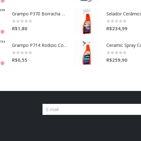
Grampo P370 Borracha Porta (HONDA-TOYOTA)
0
out of 5
0
out of 5
R$
1,80
R$
234,99
Grampo P714 Rodizio Cortina (VOLVO)
0
out of 5
0
out of 5
R$
0,55
R$
259,90