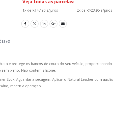
Veja todas as parcelas:
1x de
R$
47,90
s/juros
2x de
R$
23,95
s/juros
Aromatizante Tênis Areon Fresh Wave New Car / Carro Novo
0
out of 5
0
out of 5
R$
29,99
R$
29,99
ES (0)
Selador Cerâmico Sonax Xtreme Ceramic Spray + Seal (750ml)
0
out of 5
0
out of 5
R$
234,99
R$
234,99
idrata e protege os bancos de couro do seu veículo, proporcionando
Ceramic Spray Coating Sonax 750ml
 sem brilho. Não contém silicone.
ner Evox. Aguardar a secagem. Aplicar o Natural Leather com auxíli
0
out of 5
0
out of 5
R$
259,90
R$
259,90
ário, repetir a operação.