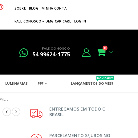
SOBRE
BLOG
MINHA CONTA
FALE CONOSCO – DMG CAR CARE
LOG IN
FALE CONOSCO
0
54 99624-1775
NOVIDADES
LUMINÁRIAS
PPF
LANÇAMENTOS DO MÊS!
ML L
ENTREGAMOS EM TODO O
BRASIL
PARCELAMENTO S/JUROS NO