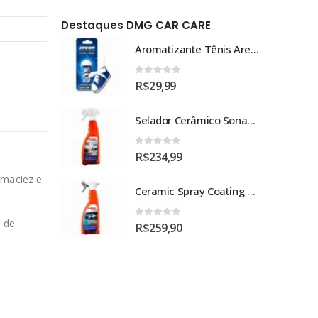
Destaques DMG CAR CARE
Aromatizante Tênis Areon Fresh Wave New Car / Carro Novo
Aromatizante Tênis Areon Fresh Wave New Car / Carro Novo
0
out of 5
R$
29,99
Selador Cerâmico Sonax Xtreme Ceramic Spray + Seal (750ml)
Selador Cerâmico Sonax Xtreme Ceramic Spray + Seal (750ml)
0
out of 5
R$
234,99
 maciez e
Ceramic Spray Coating Sonax 750ml
Ceramic Spray Coating Sonax 750ml
o de
0
out of 5
R$
259,90