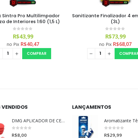
nte Finalizador 4 em 1 Vonixx
Easytech Multi Limpador A
(3L)
Interiores Easytech (
0
out of 5
0
out of 5
R$
73,99
R$
78,99
R$
68,07
R$
72,67
no Pix
no Pix
COMPRAR
COMPRA
S VENDIDOS
LANÇAMENTOS
DMG APLICADOR DE CERA ULTRA MACIO VERMELHO l
0
out of 5
0
out of 5
R$
8,00
R$
29,99