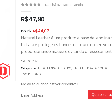
( Não há avaliações ainda. )
0
out of 5
R$
47,90
no Pix
R$
44,07
Natural Leather é um produto à base de lanolina
hidrata e protege os bancos de couro do seu veícu
proporcionando maciez e evitando o ressecament
SKU:
000180
Categorias:
EVOX
,
HIDRATA COURO
,
LIMPA E HIDRATA COURO
,
USO INTERNO
Me avise quando estiver disponível!
Email Address