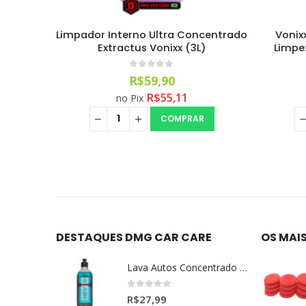
centrado
Vonixx Sintra Pro Multilimpador
Sanitiza
)
Limpeza de Interiores 1:60 (1,5 L)
0
out of 5
R$
43,99
R$
40,47
no Pix
COMPRAR
DESTAQUES DMG CAR CARE
OS MAI
Lava Autos Concentrado NEV (nevada) 1:400 (500ml)
0
out of 5
R$
27,99