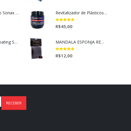
Selador Cerâmico Sonax Xtreme Ceramic Spray + Seal (750ml)
Revitalizador de Plásticos e Borrachas Dmg 220gr
5.00
out of 5
R$
45,00
Ceramic Spray Coating Sonax 750ml
MANDALA ESPONJA REMOVEDORA DE INSETO
5.00
out of 5
R$
12,00