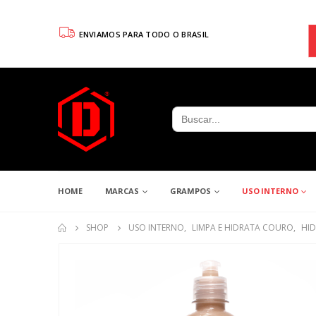
ENVIAMOS PARA TODO O BRASIL
Search
for:
HOME
MARCAS
GRAMPOS
USO INTERNO
SHOP
USO INTERNO
,
LIMPA E HIDRATA COURO
,
HI