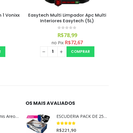
pc Multi
Sintra Fast Limpador Multi-uso
P
5L)
Bactericida Vonixx (500ml)
Detalh
0
out of 5
R$
32,99
R$
30,35
no Pix
R
COMPRAR
OS MAIS AVALIADOS
Aromatizante Tênis Areon Fresh Wave New Car / Carro Novo
ESCUDERIA PACK DE 25UN BELISSIMA
5.00
out of 5
R$
221,90