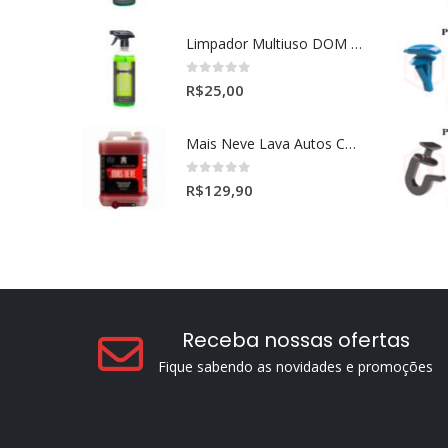
Limpador Multiuso DOM (Dominos) Dmg Pronto P/Uso (500ml)
0
out of 5
R$
25,00
Mais Neve Lava Autos Concentrado 1:400 X-SHINE 5Litros
0
out of 5
R$
129,90
Receba nossas ofertas
Fique sabendo as novidades e promoções