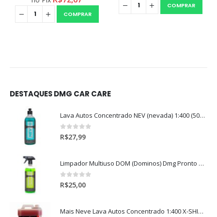
COMPRAR
COMPRAR
DESTAQUES DMG CAR CARE
Lava Autos Concentrado NEV (nevada) 1:400 (500ml)
0
out of 5
R$
27,99
Limpador Multiuso DOM (Dominos) Dmg Pronto P/Uso (500ml)
0
out of 5
R$
25,00
Mais Neve Lava Autos Concentrado 1:400 X-SHINE 5Litros