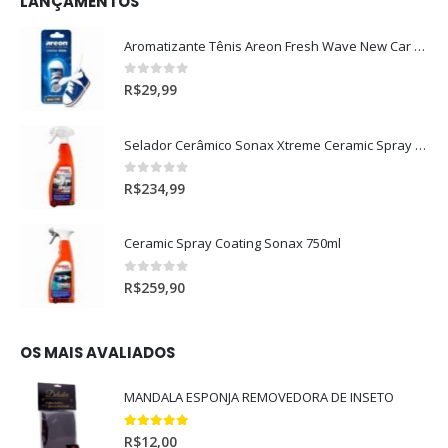
LANÇAMENTOS
Aromatizante Tênis Areon Fresh Wave New Car / Carro Novo
0
out of 5
R$
29,99
Selador Cerâmico Sonax Xtreme Ceramic Spray + Seal (750ml)
0
out of 5
R$
234,99
Ceramic Spray Coating Sonax 750ml
0
out of 5
R$
259,90
OS MAIS AVALIADOS
MANDALA ESPONJA REMOVEDORA DE INSETO
5.00
out of 5
R$
12,00