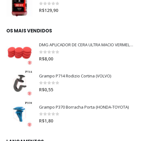
0
out of 5
R$
129,90
OS MAIS VENDIDOS
DMG APLICADOR DE CERA ULTRA MACIO VERMELHO l
0
out of 5
R$
8,00
Grampo P714 Rodizio Cortina (VOLVO)
0
out of 5
R$
0,55
Grampo P370 Borracha Porta (HONDA-TOYOTA)
0
out of 5
R$
1,80