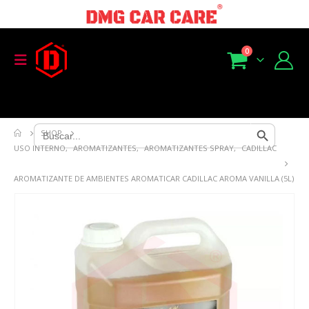
0
Search Button
Search
SHOP
for:
USO INTERNO
,
AROMATIZANTES
,
AROMATIZANTES SPRAY
,
CADILLAC
AROMATIZANTE DE AMBIENTES AROMATICAR CADILLAC AROMA VANILLA (5L)