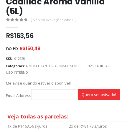
Cadillac Aroma Vanilla
(5L)
( Não há avaliações ainda. )
0
out of 5
R$
163,56
no Pix
R$
150,48
SKU:
012725
Categorias:
AROMATIZANTES
,
AROMATIZANTES SPRAY
,
CADILLAC
,
USO INTERNO
Me avise quando estiver disponível!
Email Address
Veja todas as parcelas:
1x de
R$
163,56
s/juros
2x de
R$
81,78
s/juros