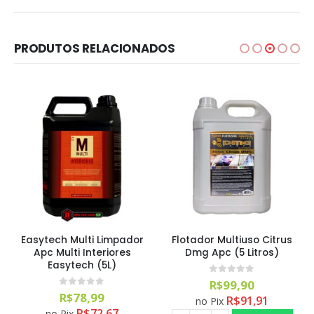
PRODUTOS RELACIONADOS
Easytech Multi Limpador
Flotador Multiuso Citrus
Apc Multi Interiores
Dmg Apc (5 Litros)
Easytech (5L)
0
out of 5
R$
99,90
0
out of 5
R$
78,99
R$
91,91
no Pix
R$
72,67
no Pix