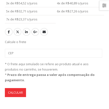
3x de
R$
54,52
s/juros
4x de
R$
40,89
s/juros
5x de
R$
32,71
s/juros
6x de
R$
27,26
s/juros
7x de
R$
23,37
s/juros
Calcule o frete
* O frete aqui simulado se refere ao produto atual e aos
produtos no carrinho, se houverem.
*
Prazo de entrega passa a valer após compensação do
pagamento.
CALCULAR