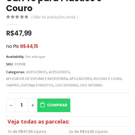
Couro
( Não há avaliações ainda. )
0
out of 5
R$
47,99
no Pix
R$
44,15
Availability:
Em estoque
SKU:
019598
Categorias:
ACESSÓRIOS
,
ACESSÓRIOS
,
APLICADOR DE ESPUMA E MICROFIBRA
,
APLICADORES
,
BUCHAS E LUVAS
,
CARPRO
,
ESPONJA P/INSETOS
,
USO EXTERNO
,
USO INTERNO
COMPRAR
Veja todas as parcelas:
1x de
R$
47,99
s/juros
2x de
R$
24,00
s/juros