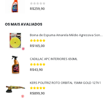
0
out of 5
R$
259,90
OS MAIS AVALIADOS
Boina de Espuma Amarela Médio Agressiva Sonax (5")
5.00
out of 5
R$
165,00
CADILLAC APC INTERIORES 650ML
5.00
out of 5
R$
43,90
KERS POLITRIZ ROTO ORBITAL 15MM GOLD 127V l
5.00
out of 5
R$
899,90