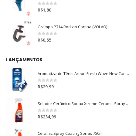
0
out of 5
R$
1,80
Grampo P714 Rodizio Cortina (VOLVO)
0
out of 5
R$
0,55
LANÇAMENTOS
Aromatizante Tênis Areon Fresh Wave New Car / Carro Novo
0
out of 5
R$
29,99
Selador Cerâmico Sonax Xtreme Ceramic Spray + Seal (750ml)
0
out of 5
R$
234,99
Ceramic Spray Coating Sonax 750ml