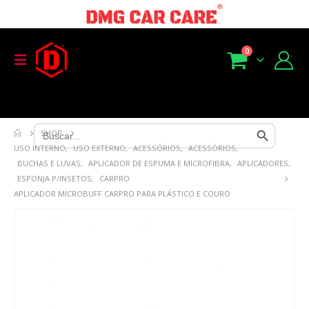
0
Search Button
Search
SHOP
for:
USO INTERNO
,
USO EXTERNO
,
ACESSÓRIOS
,
ACESSÓRIOS
,
BUCHAS E LUVAS
,
APLICADOR DE ESPUMA E MICROFIBRA
,
APLICADORES
,
ESPONJA P/INSETOS
,
CARPRO
APLICADOR MICROBUFF CARPRO PARA PLÁSTICO E COURO