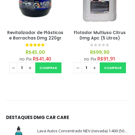
Revitalizador de Plásticos
Flotador Multiuso Citrus
e Borrachas Dmg 220gr
Dmg Apc (5 Litros)
5.00
out of 5
0
out of 5
R$
45,00
R$
99,90
R$
41,40
R$
91,91
no Pix
no Pix
COMPRAR
COMPRAR
DESTAQUES DMG CAR CARE
Lava Autos Concentrado NEV (nevada) 1:400 (500ml)