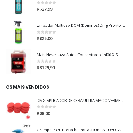
0
out of 5
R$
27,99
Limpador Multiuso DOM (Dominos) Dmg Pronto P/Uso (500ml)
0
out of 5
R$
25,00
Mais Neve Lava Autos Concentrado 1:400 X-SHINE 5Litros
0
out of 5
R$
129,90
OS MAIS VENDIDOS
DMG APLICADOR DE CERA ULTRA MACIO VERMELHO l
0
out of 5
R$
8,00
Grampo P370 Borracha Porta (HONDA-TOYOTA)