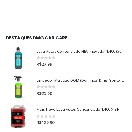
DESTAQUES DMG CAR CARE
Lava Autos Concentrado NEV (nevada) 1:400 (500ml)
0
out of 5
R$
27,99
Limpador Multiuso DOM (Dominos) Dmg Pronto P/Uso (500ml)
0
out of 5
R$
25,00
Mais Neve Lava Autos Concentrado 1:400 X-SHINE 5Litros
0
out of 5
R$
129,90