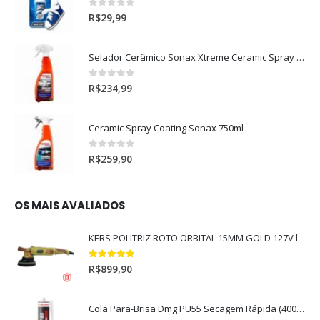
0
out of 5
R$
29,99
Selador Cerâmico Sonax Xtreme Ceramic Spray + Seal (750ml)
0
out of 5
R$
234,99
Ceramic Spray Coating Sonax 750ml
0
out of 5
R$
259,90
OS MAIS AVALIADOS
KERS POLITRIZ ROTO ORBITAL 15MM GOLD 127V l
5.00
out of 5
R$
899,90
Cola Para-Brisa Dmg PU55 Secagem Rápida (400gr)