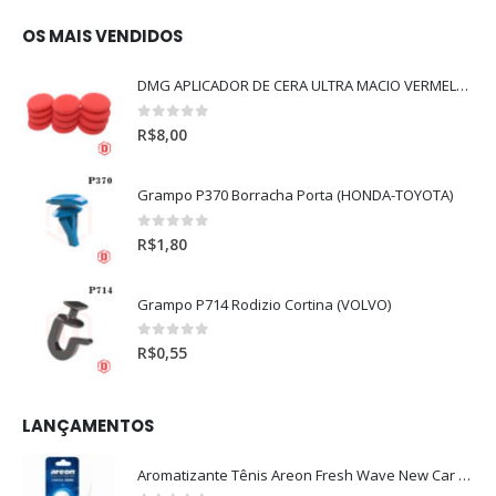
OS MAIS VENDIDOS
DMG APLICADOR DE CERA ULTRA MACIO VERMELHO l
0
out of 5
R$
8,00
Grampo P370 Borracha Porta (HONDA-TOYOTA)
0
out of 5
R$
1,80
Grampo P714 Rodizio Cortina (VOLVO)
0
out of 5
R$
0,55
LANÇAMENTOS
Aromatizante Tênis Areon Fresh Wave New Car / Carro Novo