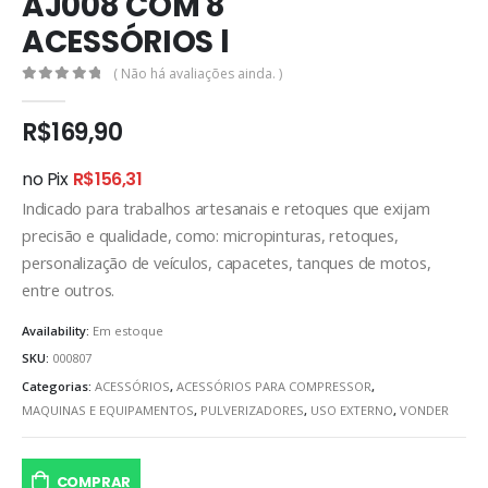
AJ008 COM 8
ACESSÓRIOS l
( Não há avaliações ainda. )
0
out of 5
R$
169,90
no Pix
R$
156,31
Indicado para trabalhos artesanais e retoques que exijam
precisão e qualidade, como: micropinturas, retoques,
personalização de veículos, capacetes, tanques de motos,
entre outros.
Availability:
Em estoque
SKU:
000807
Categorias:
ACESSÓRIOS
,
ACESSÓRIOS PARA COMPRESSOR
,
MAQUINAS E EQUIPAMENTOS
,
PULVERIZADORES
,
USO EXTERNO
,
VONDER
COMPRAR