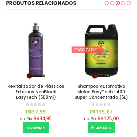
PRODUTOS RELACIONADOS
ESGOTADO!
Revitalizador de Plásticos
Shampoo Automotivo
Externos NeoBlack
Melon EasyTech 1:400
EasyTech (500ml)
Super Concentrado (5L)
0
out of 5
0
out of 5
R$
37,99
R$
135,87
R$
34,95
R$
125,00
no Pix
no Pix
COMPRAR
LEIA MAIS