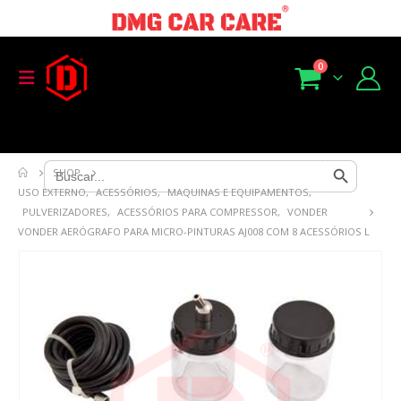
0
Search Button
Search
SHOP
for:
USO EXTERNO
,
ACESSÓRIOS
,
MAQUINAS E EQUIPAMENTOS
,
PULVERIZADORES
,
ACESSÓRIOS PARA COMPRESSOR
,
VONDER
VONDER AERÓGRAFO PARA MICRO-PINTURAS AJ008 COM 8 ACESSÓRIOS L