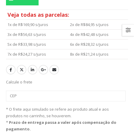
Veja todas as parcelas:
1x de
R$
169,90
s/juros
2x de
R$
84,95
s/juros
3x de
R$
56,63
s/juros
4x de
R$
42,48
s/juros
5x de
R$
33,98
s/juros
6x de
R$
28,32
s/juros
7x de
R$
24,27
s/juros
8x de
R$
21,24
s/juros
Calcule o frete
* O frete aqui simulado se refere ao produto atual e aos
produtos no carrinho, se houverem.
*
Prazo de entrega passa a valer após compensação do
pagamento.