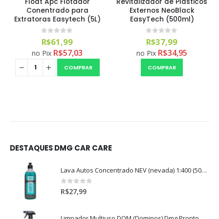
Float Apc Flotador
Revitalizador de Plásticos
Conentrado para
Externos NeoBlack
Extratoras Easytech (5L)
EasyTech (500ml)
0
out of 5
0
out of 5
R$
61,99
R$
37,99
R$
57,03
R$
34,95
no Pix
no Pix
COMPRAR
COMPRAR
DESTAQUES DMG CAR CARE
Lava Autos Concentrado NEV (nevada) 1:400 (500ml)
0
out of 5
R$
27,99
Limpador Multiuso DOM (Dominos) Dmg Pronto P/Uso (500ml)