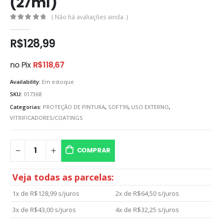
(27ml)
( Não há avaliações ainda. )
0
out of 5
R$
128,99
no Pix
R$
118,67
Availability:
Em estoque
SKU:
017368
Categorias:
PROTEÇÃO DE PINTURA
,
SOFT99
,
USO EXTERNO
,
VITRIFICADORES/COATINGS
COMPRAR
Veja todas as parcelas:
1x de
R$
128,99
s/juros
2x de
R$
64,50
s/juros
3x de
R$
43,00
s/juros
4x de
R$
32,25
s/juros