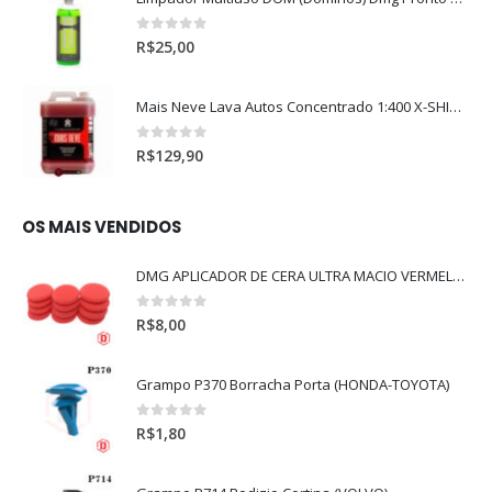
0
out of 5
R$
25,00
Mais Neve Lava Autos Concentrado 1:400 X-SHINE 5Litros
0
out of 5
R$
129,90
OS MAIS VENDIDOS
DMG APLICADOR DE CERA ULTRA MACIO VERMELHO l
0
out of 5
R$
8,00
Grampo P370 Borracha Porta (HONDA-TOYOTA)
0
out of 5
R$
1,80