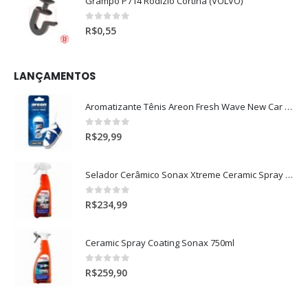
Grampo P714 Rodizio Cortina (VOLVO)
0
out of 5
R$
0,55
LANÇAMENTOS
Aromatizante Tênis Areon Fresh Wave New Car / Carro Novo
0
out of 5
R$
29,99
Selador Cerâmico Sonax Xtreme Ceramic Spray + Seal (750ml)
0
out of 5
R$
234,99
Ceramic Spray Coating Sonax 750ml
0
out of 5
R$
259,90