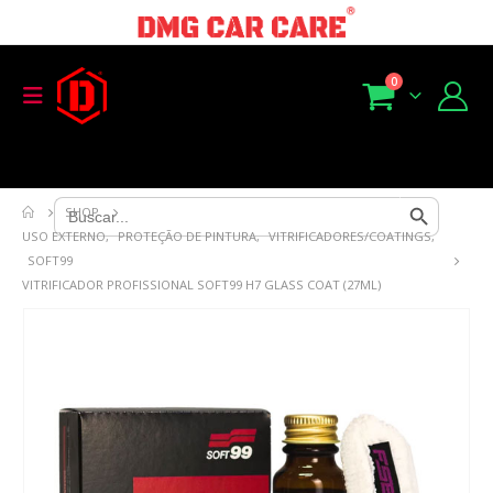
0
Search Button
Search
SHOP
for:
USO EXTERNO
,
PROTEÇÃO DE PINTURA
,
VITRIFICADORES/COATINGS
,
SOFT99
VITRIFICADOR PROFISSIONAL SOFT99 H7 GLASS COAT (27ML)