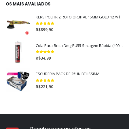
OS MAIS AVALIADOS
KERS POLITRIZ ROTO ORBITAL 15MM GOLD 127V l
5.00
out of 5
R$
899,90
Cola Para-Brisa Dmg PU55 Secagem Rápida (400gr)
5.00
out of 5
R$
34,99
ESCUDERIA PACK DE 25UN BELISSIMA
5.00
out of 5
R$
221,90
Receba nossas ofertas