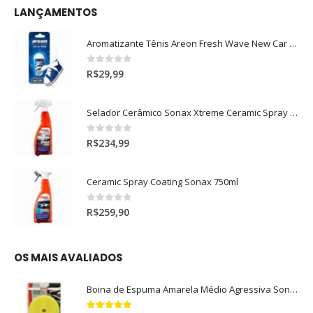
LANÇAMENTOS
Aromatizante Tênis Areon Fresh Wave New Car / Carro Novo
0
out of 5
R$
29,99
Selador Cerâmico Sonax Xtreme Ceramic Spray + Seal (750ml)
0
out of 5
R$
234,99
Ceramic Spray Coating Sonax 750ml
0
out of 5
R$
259,90
OS MAIS AVALIADOS
Boina de Espuma Amarela Médio Agressiva Sonax (5")