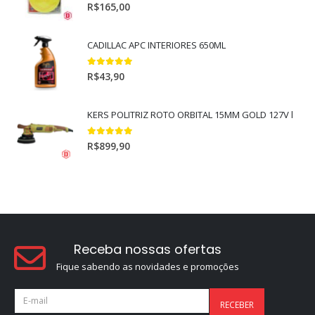
5.00
out of 5
R$
165,00
CADILLAC APC INTERIORES 650ML
5.00
out of 5
R$
43,90
KERS POLITRIZ ROTO ORBITAL 15MM GOLD 127V l
5.00
out of 5
R$
899,90
Receba nossas ofertas
Fique sabendo as novidades e promoções