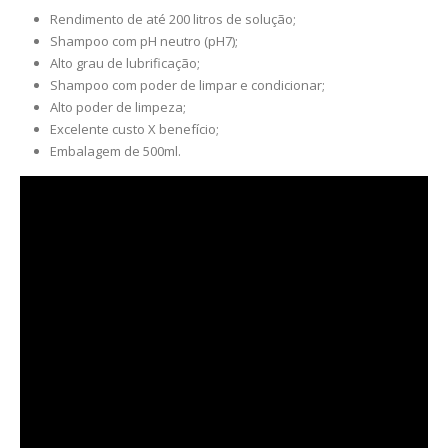
Rendimento de até 200 litros de solução;
Shampoo com pH neutro (pH7);
Alto grau de lubrificação;
Shampoo com poder de limpar e condicionar;
Alto poder de limpeza;
Excelente custo X benefício;
Embalagem de 500ml.