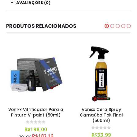
AVALIAÇÕES (0)
PRODUTOS RELACIONADOS
Vonixx Vitrificador Para a
Vonixx Cera Spray
Pintura V-paint (50ml)
Carnaúba Tok Final
(500ml)
0
out of 5
R$
198,00
0
out of 5
R$
33,99
R$
182,16
no Pix