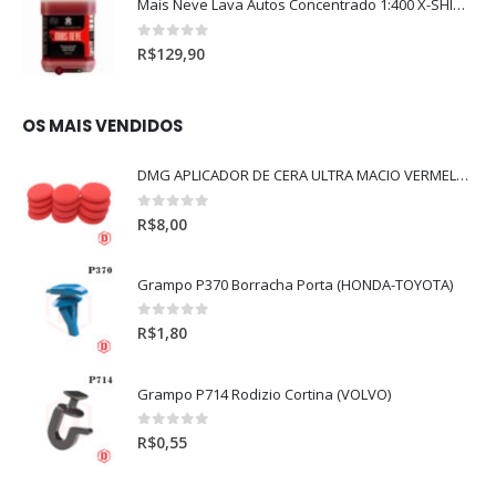
Mais Neve Lava Autos Concentrado 1:400 X-SHINE 5Litros
0
out of 5
R$
129,90
OS MAIS VENDIDOS
DMG APLICADOR DE CERA ULTRA MACIO VERMELHO l
0
out of 5
R$
8,00
Grampo P370 Borracha Porta (HONDA-TOYOTA)
0
out of 5
R$
1,80
Grampo P714 Rodizio Cortina (VOLVO)
0
out of 5
R$
0,55