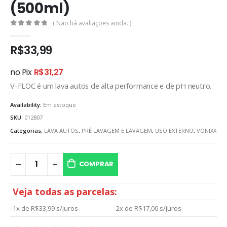
(500ml)
( Não há avaliações ainda. )
0
out of 5
R$
33,99
no Pix
R$
31,27
V-FLOC é um lava autos de alta performance e de pH neutro.
Availability:
Em estoque
SKU:
012807
Categorias:
LAVA AUTOS
,
PRÉ LAVAGEM E LAVAGEM
,
USO EXTERNO
,
VONIXX
COMPRAR
Veja todas as parcelas:
1x de
R$
33,99
s/juros
2x de
R$
17,00
s/juros