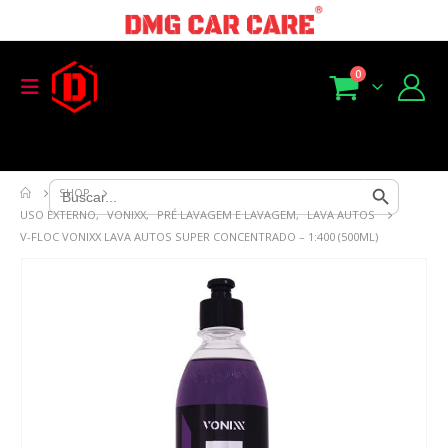
0
Search Button
Search
SHOP
for:
USO EXTERNO
,
VONIXX
,
PRÉ LAVAGEM E LAVAGEM
,
LAVA AUTOS
V-FLOC VONIXX LAVA AUTOS SUPER CONCENTRADO – 1:400 (500ML)