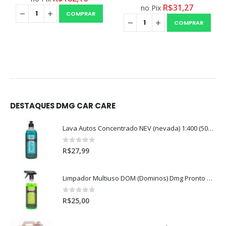
R$
31,27
no Pix
COMPRAR
COMPRAR
DESTAQUES DMG CAR CARE
Lava Autos Concentrado NEV (nevada) 1:400 (500ml)
0
out of 5
R$
27,99
Limpador Multiuso DOM (Dominos) Dmg Pronto P/Uso (500ml)
0
out of 5
R$
25,00