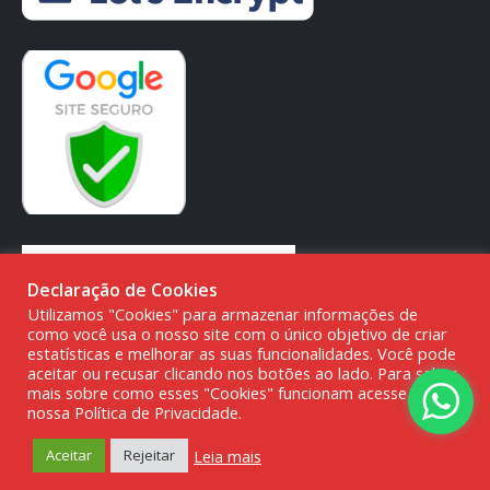
Declaração de Cookies
Utilizamos "Cookies" para armazenar informações de
como você usa o nosso site com o único objetivo de criar
estatísticas e melhorar as suas funcionalidades. Você pode
aceitar ou recusar clicando nos botões ao lado. Para saber
mais sobre como esses "Cookies" funcionam acesse a
nossa Política de Privacidade.
© DMG PARTS COMÉRCIO DE PRODUTOS AUTOMOTIVOS -
20.387.727/0001-80
Leia mais
Aceitar
Rejeitar