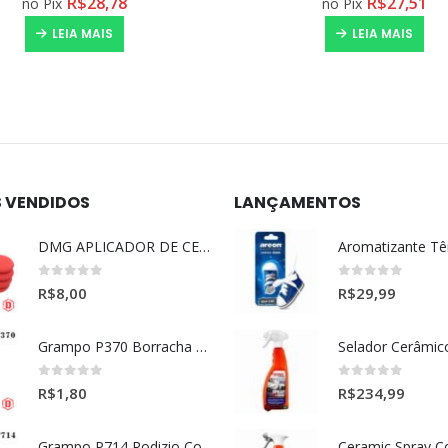
R$
27,51
R$
73,59
no Pix
no Pix
LEIA MAIS
LEIA MAIS
S VENDIDOS
LANÇAMENTOS
DMG APLICADOR DE CERA ULTRA MACIO VERMELHO l
0
out of 5
0
out of 5
R$
8,00
R$
29,99
Grampo P370 Borracha Porta (HONDA-TOYOTA)
0
out of 5
0
out of 5
R$
1,80
R$
234,99