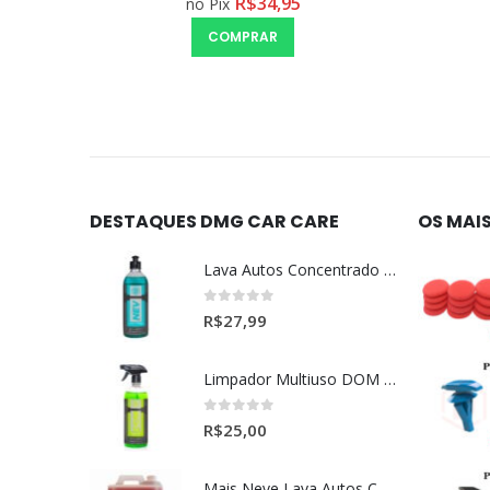
R$
28,78
no Pix
LEIA MAIS
DESTAQUES DMG CAR CARE
OS MAI
Lava Autos Concentrado NEV (nevada) 1:400 (500ml)
0
out of 5
R$
27,99
Limpador Multiuso DOM (Dominos) Dmg Pronto P/Uso (500ml)
0
out of 5
R$
25,00