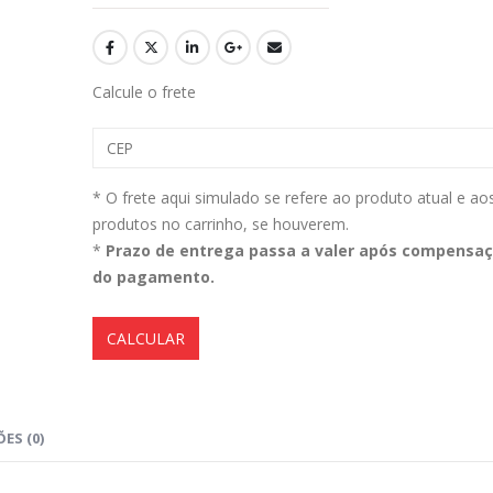
Aromatizante Tênis Areon Fresh Wave New Car / Carro Novo
Calcule o frete
0
out of 5
0
out of 5
R$
29,99
R$
29,99
Selador Cerâmico Sonax Xtreme Ceramic Spray + Seal (750ml)
* O frete aqui simulado se refere ao produto atual e ao
produtos no carrinho, se houverem.
0
out of 5
0
out of 5
R$
234,99
R$
234,99
*
Prazo de entrega passa a valer após compensa
do pagamento.
Ceramic Spray Coating Sonax 750ml
CALCULAR
0
out of 5
0
out of 5
R$
259,90
R$
259,90
ES (0)