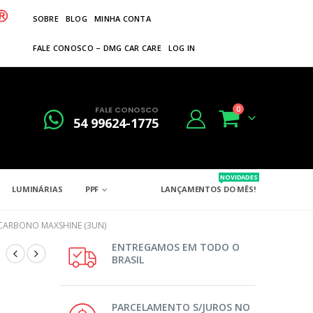
SOBRE
BLOG
MINHA CONTA
FALE CONOSCO – DMG CAR CARE
LOG IN
FALE CONOSCO
0
54 99624-1775
NOVIDADES
LUMINÁRIAS
PPF
LANÇAMENTOS DO MÊS!
 CARBONO MAXSHINE (3UN)
ENTREGAMOS EM TODO O
BRASIL
PARCELAMENTO S/JUROS NO