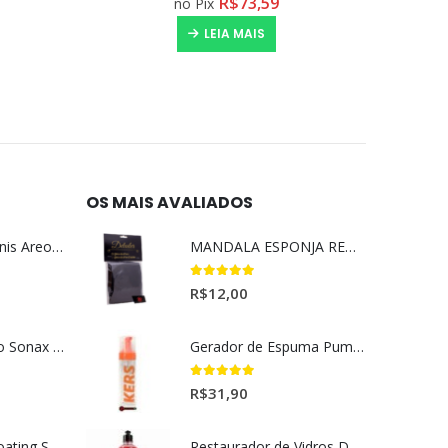
R$
57,03
no Pix
COMPRAR
OS MAIS AVALIADOS
Aromatizante Tênis Areon Fresh Wave New Car / Carro Novo
MANDALA ESPONJA REMOVEDORA DE INSETO
5.00
out of 5
R$
12,00
Selador Cerâmico Sonax Xtreme Ceramic Spray + Seal (750ml)
Gerador de Espuma Pump Espuma Kers (200ml)
5.00
out of 5
R$
31,90