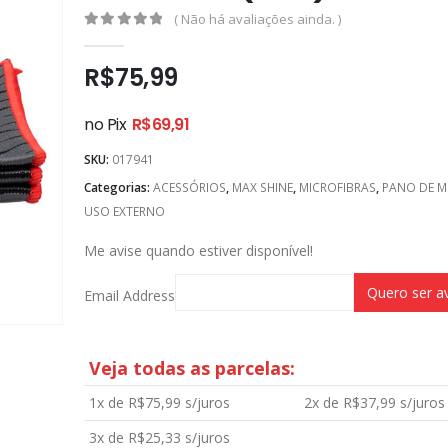
( Não há avaliações ainda. )
0
out of 5
R$
75,99
no Pix
R$
69,91
SKU:
017941
Categorias:
ACESSÓRIOS
,
MAX SHINE
,
MICROFIBRAS
,
PANO DE M
USO EXTERNO
Me avise quando estiver disponível!
Email Address
Veja todas as parcelas:
1x de
R$
75,99
s/juros
2x de
R$
37,99
s/juros
3x de
R$
25,33
s/juros