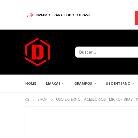
ENVIAMOS PARA TODO O BRASIL
Search
for:
HOME
MARCAS
GRAMPOS
USO INTERNO
SHOP
USO EXTERNO
,
ACESSÓRIOS
,
MICROFIBRAS
,
P