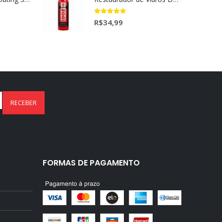
Ceramic Spray Coating Sonax 750ml
Restaurador de Vidros DOZ Dmg (500ml)
5.00
out of 5
R$
34,99
FORMAS DE PAGAMENTO