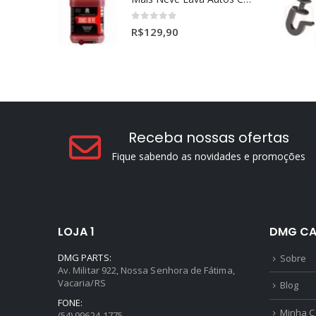
Mais Neve Lava Autos Concentrado 1:400 X-SHINE 5Litros
0
out of 5
R$
129,90
Receba nossas ofertas
Fique sabendo as novidades e promoções
LOJA 1
DMG CA
DMG PARTS:
Sobre
Av. Militar 922, Nossa Senhora de Fátima,
Vacaria/RS
Blog
FONE:
Minha C