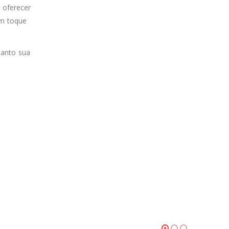
 oferecer
um toque
uanto sua