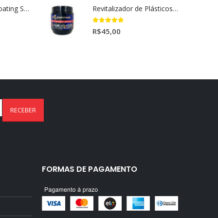
Ceramic Spray Coating Sonax 750ml
Revitalizador de Plásticos e Borrachas Dmg 220gr
5.00
out of 5
R$
45,00
FORMAS DE PAGAMENTO