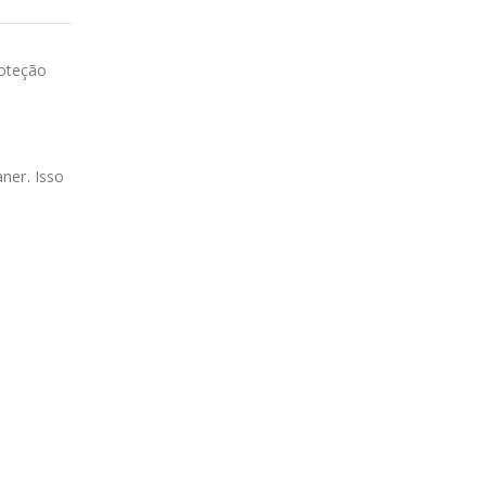
roteção
ner. Isso