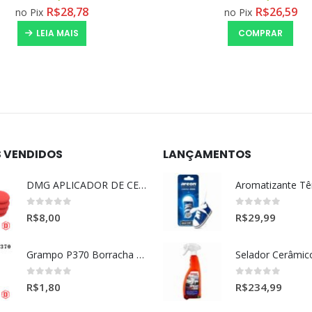
R$
26,59
R$
142,59
no Pix
no Pix
COMPRAR
COMPRA
S VENDIDOS
LANÇAMENTOS
DMG APLICADOR DE CERA ULTRA MACIO VERMELHO l
0
out of 5
0
out of 5
R$
8,00
R$
29,99
Grampo P370 Borracha Porta (HONDA-TOYOTA)
0
out of 5
0
out of 5
R$
1,80
R$
234,99