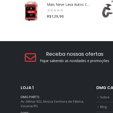
Mais Neve Lava Autos Concentrado 1:400 X-SHINE 5Litros
0
out of 5
R$
129,90
Receba nossas ofertas
Fique sabendo as novidades e promoções
LOJA 1
DMG CA
DMG PARTS:
Sobre
Av. Militar 922, Nossa Senhora de Fátima,
Vacaria/RS
Blog
FONE: