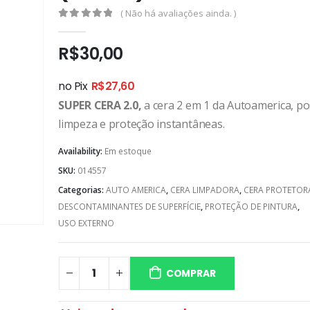
( Não há avaliações ainda. )
0
out of 5
R$
30,00
no Pix
R$
27,60
SUPER CERA 2.0,
a cera 2 em 1 da Autoamerica, pos
limpeza e proteção instantâneas.
Availability:
Em estoque
SKU:
014557
Categorias:
AUTO AMERICA
,
CERA LIMPADORA
,
CERA PROTETOR
DESCONTAMINANTES DE SUPERFÍCIE
,
PROTEÇÃO DE PINTURA
,
USO EXTERNO
COMPRAR