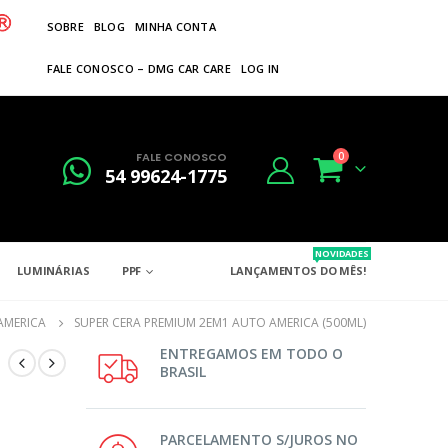
SOBRE
BLOG
MINHA CONTA
FALE CONOSCO – DMG CAR CARE
LOG IN
FALE CONOSCO
0
54 99624-1775
NOVIDADES
LUMINÁRIAS
PPF
LANÇAMENTOS DO MÊS!
AMERICA
SUPER CERA PREMIUM 2EM1 AUTO AMERICA (500ML)
ENTREGAMOS EM TODO O
BRASIL
PARCELAMENTO S/JUROS NO