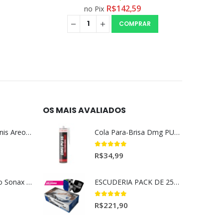
R$
91,91
no Pix
R
COMPRAR
OS MAIS AVALIADOS
Aromatizante Tênis Areon Fresh Wave New Car / Carro Novo
Cola Para-Brisa Dmg PU55 Secagem Rápida (400gr)
5.00
out of 5
R$
34,99
Selador Cerâmico Sonax Xtreme Ceramic Spray + Seal (750ml)
ESCUDERIA PACK DE 25UN BELISSIMA
5.00
out of 5
R$
221,90