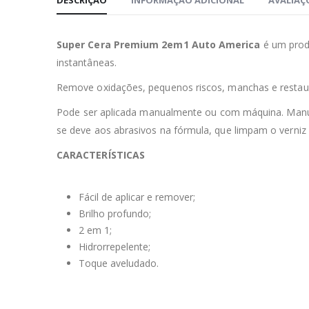
DESCRIÇÃO
INFORMAÇÃO ADICIONAL
AVALIAÇÕ
Super Cera Premium 2em1 Auto America
é um produ
instantâneas.
Remove oxidações, pequenos riscos, manchas e restau
⁣⁣⁣Pode ser aplicada manualmente ou com máquina. Manu
se deve aos abrasivos na fórmula, que limpam o verniz e
CARACTERÍSTICAS
⁣⁣⁣⁣Fácil de aplicar e remover;⁣⁣⁣⁣⁣⁣
Brilho profundo;⁣⁣⁣⁣⁣⁣
2 em 1⁣⁣⁣;
Hidrorrepelente;⁣⁣⁣⁣⁣⁣
Toque aveludado.⁣⁣⁣⁣⁣⁣⁣⁣⁣⁣⁣⁣⁣⁣