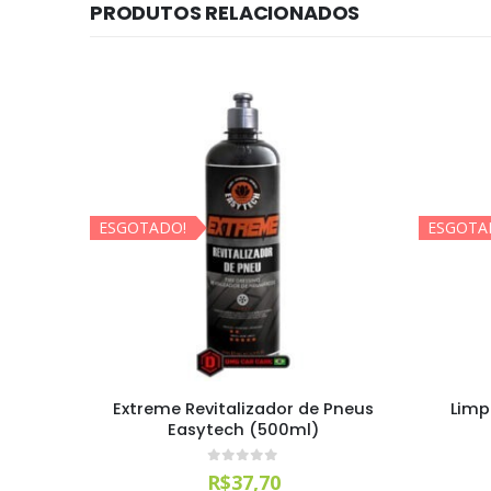
PRODUTOS RELACIONADOS
ESGOTADO!
 Pneus
Limpa Vidros Spray EasyTech
Limpado
(500ml)
Easy
0
out of 5
R$
31,28