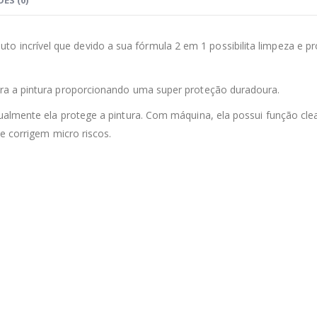
ES (0)
to incrível que devido a sua fórmula 2 em 1 possibilita limpeza e p
ra a pintura proporcionando uma super proteção duradoura.
almente ela protege a pintura. Com máquina, ela possui função clea
 corrigem micro riscos.⠀⠀⁣⁣⁣