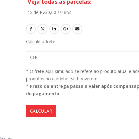
Veja todas as parcelas:
1x de
R$
30,00
s/juros
Aromatizante Tênis Areon Fresh Wave New Car / Carro Novo
0
out of 5
0
out of 5
R$
29,99
R$
29,99
Calcule o frete
Selador Cerâmico Sonax Xtreme Ceramic Spray + Seal (750ml)
0
out of 5
0
out of 5
R$
234,99
R$
234,99
* O frete aqui simulado se refere ao produto atual e ao
produtos no carrinho, se houverem.
Ceramic Spray Coating Sonax 750ml
*
Prazo de entrega passa a valer após compensa
do pagamento.
0
out of 5
0
out of 5
R$
259,90
R$
259,90
CALCULAR