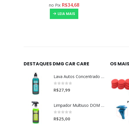
R$
28,78
no Pix
LEIA MAIS
DESTAQUES DMG CAR CARE
OS MAI
Lava Autos Concentrado NEV (nevada) 1:400 (500ml)
0
out of 5
R$
27,99
Limpador Multiuso DOM (Dominos) Dmg Pronto P/Uso (500ml)
0
out of 5
R$
25,00