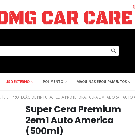
Search Button
USO EXTERNO
POLIMENTO
MAQUINAS E EQUIPAMENTOS
FÍCIE
,
PROTEÇÃO DE PINTURA
,
CERA PROTETORA
,
CERA LIMPADORA
,
AUTO 
Super Cera Premium
2em1 Auto America
(500ml)