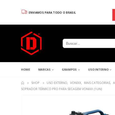
ENVIAMOS PARA TODO O BRASIL
Search
for:
HOME
MARCAS
GRAMPOS
USO INTERNO
SHOP
USO EXTERNO
,
VONIXX
,
MAIS CATEGORIAS
,
A
SOPRADOR TÉRMICO PRO PARA SECAGEM VONIXX (1UN)