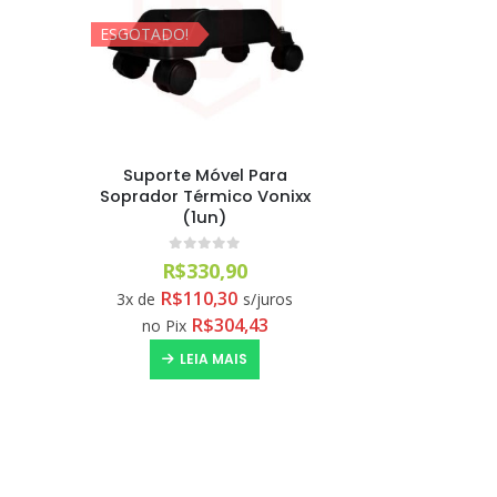
ESGOTADO!
Suporte Móvel Para
Soprador Térmico Vonixx
(1un)
0
out of 5
R$
330,90
R$
110,30
3x de
s/juros
R$
304,43
no Pix
LEIA MAIS