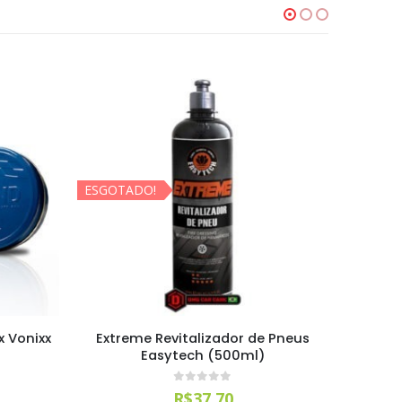
ESGOTADO!
ESGOTA
x Vonixx
Extreme Revitalizador de Pneus
Multi
Easytech (500ml)
Pesa
0
out of 5
R$
37,70