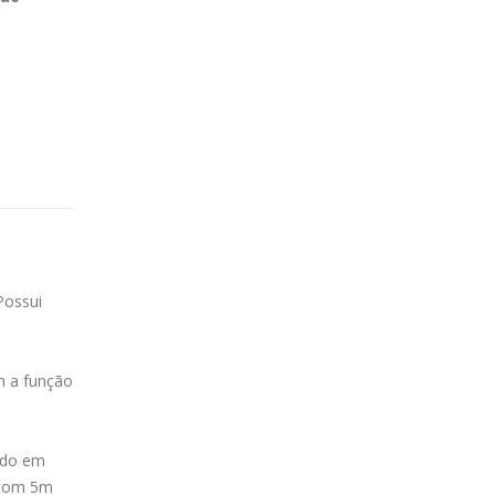
Possui
om a função
cado em
e com 5m