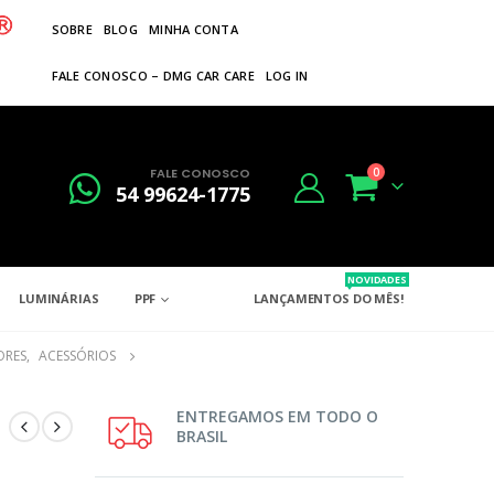
SOBRE
BLOG
MINHA CONTA
FALE CONOSCO – DMG CAR CARE
LOG IN
FALE CONOSCO
0
54 99624-1775
NOVIDADES
LUMINÁRIAS
PPF
LANÇAMENTOS DO MÊS!
ORES
,
ACESSÓRIOS
ENTREGAMOS EM TODO O
BRASIL