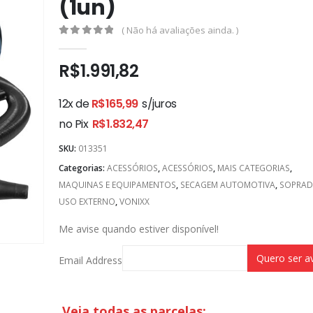
(1un)
( Não há avaliações ainda. )
0
out of 5
R$
1.991,82
12x de
R$
165,99
s/juros
no Pix
R$
1.832,47
SKU:
013351
Categorias:
ACESSÓRIOS
,
ACESSÓRIOS
,
MAIS CATEGORIAS
,
MAQUINAS E EQUIPAMENTOS
,
SECAGEM AUTOMOTIVA
,
SOPRAD
USO EXTERNO
,
VONIXX
Me avise quando estiver disponível!
Email Address
Veja todas as parcelas: