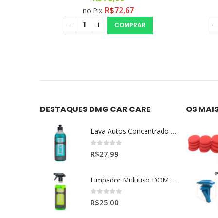
R$
72,67
no Pix
COMPRAR
DESTAQUES DMG CAR CARE
OS MAI
Lava Autos Concentrado NEV (nevada) 1:400 (500ml)
0
out of 5
R$
27,99
Limpador Multiuso DOM (Dominos) Dmg Pronto P/Uso (500ml)
0
out of 5
R$
25,00