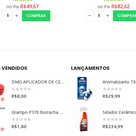
R$
49,67
R$
82,62
no Pix
no Pix
COMPRAR
COMPRA
S VENDIDOS
LANÇAMENTOS
DMG APLICADOR DE CERA ULTRA MACIO VERMELHO l
0
out of 5
0
out of 5
R$
8,00
R$
29,99
Grampo P370 Borracha Porta (HONDA-TOYOTA)
0
out of 5
0
out of 5
R$
1,80
R$
234,99