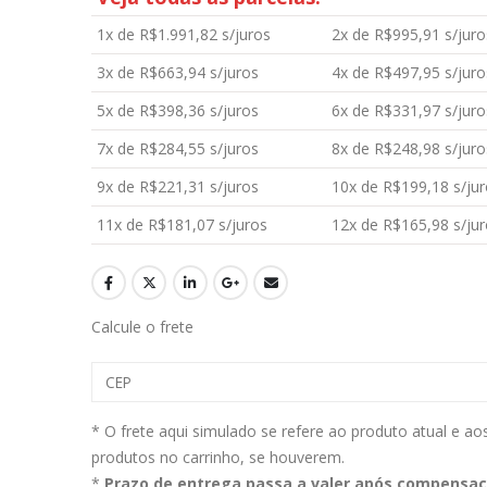
1x de
R$
1.991,82
s/juros
2x de
R$
995,91
s/juro
3x de
R$
663,94
s/juros
4x de
R$
497,95
s/juro
Aromatizante Tênis Areon Fresh Wave New Car / Carro Novo
5x de
R$
398,36
s/juros
6x de
R$
331,97
s/juro
7x de
R$
284,55
s/juros
8x de
R$
248,98
s/juro
0
out of 5
0
out of 5
R$
29,99
R$
29,99
9x de
R$
221,31
s/juros
10x de
R$
199,18
s/jur
Selador Cerâmico Sonax Xtreme Ceramic Spray + Seal (750ml)
11x de
R$
181,07
s/juros
12x de
R$
165,98
s/jur
0
out of 5
0
out of 5
R$
234,99
R$
234,99
Ceramic Spray Coating Sonax 750ml
Calcule o frete
0
out of 5
0
out of 5
R$
259,90
R$
259,90
* O frete aqui simulado se refere ao produto atual e ao
produtos no carrinho, se houverem.
*
Prazo de entrega passa a valer após compensa