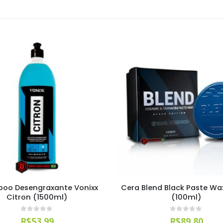
oo Desengraxante Vonixx
Cera Blend Black Paste Wa
Citron (1500ml)
(100ml)
0
out of 5
0
out of 5
R$
53,99
R$
89,80