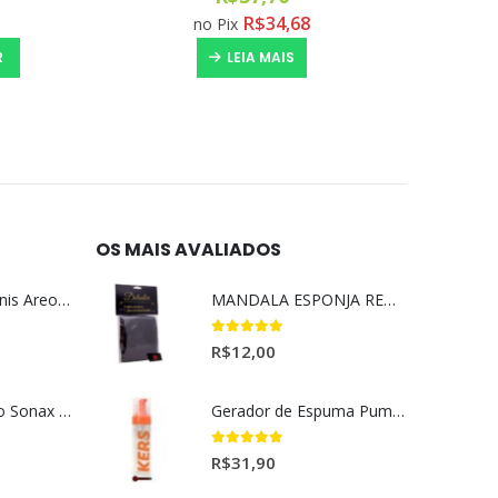
R$
34,68
no Pix
R
LEIA MAIS
OS MAIS AVALIADOS
Aromatizante Tênis Areon Fresh Wave New Car / Carro Novo
MANDALA ESPONJA REMOVEDORA DE INSETO
5.00
out of 5
R$
12,00
Selador Cerâmico Sonax Xtreme Ceramic Spray + Seal (750ml)
Gerador de Espuma Pump Espuma Kers (200ml)
5.00
out of 5
R$
31,90