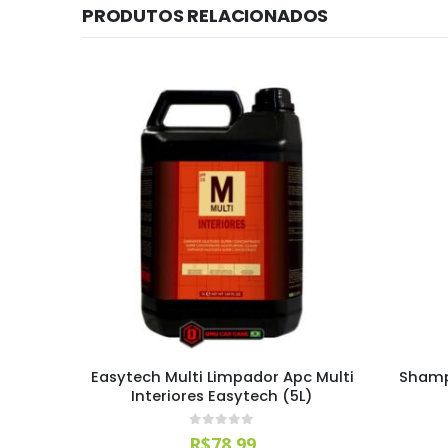
PRODUTOS RELACIONADOS
elon
Easytech Multi Limpador Apc Multi
Shamp
entrado
Interiores Easytech (5L)
0
out of 5
R$
78,99