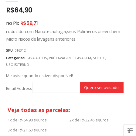
R$
64,90
no Pix
R$
59,71
roduzido com Nanotecnologia,seus Polímeros preenchem
Micro riscos de lavagens anteriores.
SKU:
016312
Categorias:
LAVA AUTOS
,
PRÉ LAVAGEM E LAVAGEM
,
SOFT99
,
USO EXTERNO
Me avise quando estiver disponível!
Email Address
Veja todas as parcelas:
1x de
R$
64,90
s/juros
2x de
R$
32,45
s/juros
3x de
R$
21,63
s/juros