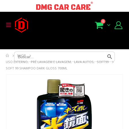
0
Search Button
Search
SHOP
for:
USO EXTERNO
,
PRÉ LAVAGEM E LAVAGEM
,
LAVA AUTOS
,
SOFT99
SOFT 99 SHAMPOO DARK GLOSS 700ML