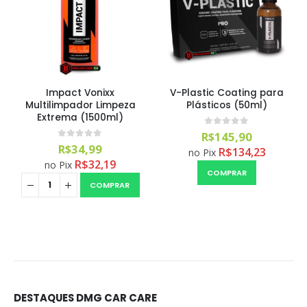
Impact Vonixx
V-Plastic Coating para
Multilimpador Limpeza
Plásticos (50ml)
Extrema (1500ml)
0
out of 5
R$
145,90
0
out of 5
R$
34,99
R$
134,23
no Pix
R$
32,19
no Pix
COMPRAR
COMPRAR
DESTAQUES DMG CAR CARE