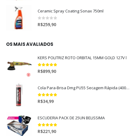
Ceramic Spray Coating Sonax 750ml
0
out of 5
R$
259,90
OS MAIS AVALIADOS
KERS POLITRIZ ROTO ORBITAL 15MM GOLD 127V l
5.00
out of 5
R$
899,90
Cola Para-Brisa Dmg PU55 Secagem Rápida (400gr)
5.00
out of 5
R$
34,99
ESCUDERIA PACK DE 25UN BELISSIMA
5.00
out of 5
R$
221,90