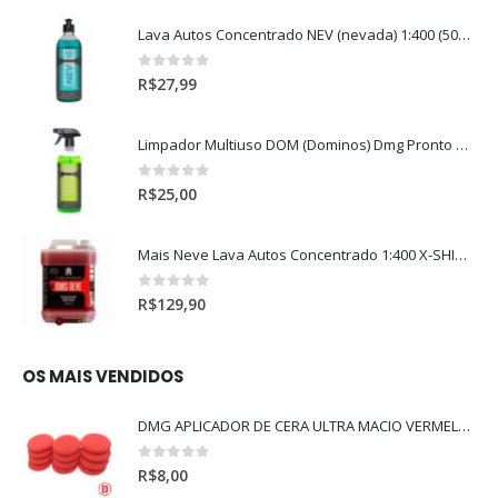
Lava Autos Concentrado NEV (nevada) 1:400 (500ml)
0
out of 5
R$
27,99
Limpador Multiuso DOM (Dominos) Dmg Pronto P/Uso (500ml)
0
out of 5
R$
25,00
Mais Neve Lava Autos Concentrado 1:400 X-SHINE 5Litros
0
out of 5
R$
129,90
OS MAIS VENDIDOS
DMG APLICADOR DE CERA ULTRA MACIO VERMELHO l
0
out of 5
R$
8,00