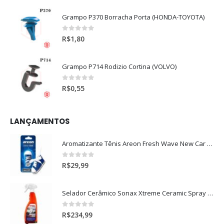
Grampo P370 Borracha Porta (HONDA-TOYOTA)
0
out of 5
R$
1,80
Grampo P714 Rodizio Cortina (VOLVO)
0
out of 5
R$
0,55
LANÇAMENTOS
Aromatizante Tênis Areon Fresh Wave New Car / Carro Novo
0
out of 5
R$
29,99
Selador Cerâmico Sonax Xtreme Ceramic Spray + Seal (750ml)
0
out of 5
R$
234,99