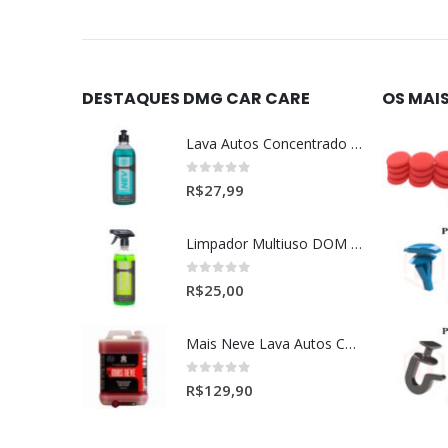
DESTAQUES DMG CAR CARE
OS MAI
Lava Autos Concentrado NEV (nevada) 1:400 (500ml)
0
out of 5
R$
27,99
Limpador Multiuso DOM (Dominos) Dmg Pronto P/Uso (500ml)
0
out of 5
R$
25,00
Mais Neve Lava Autos Concentrado 1:400 X-SHINE 5Litros
0
out of 5
R$
129,90