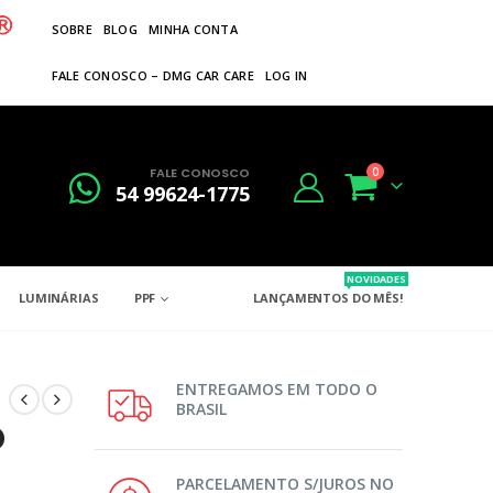
SOBRE
BLOG
MINHA CONTA
FALE CONOSCO – DMG CAR CARE
LOG IN
FALE CONOSCO
0
54 99624-1775
NOVIDADES
LUMINÁRIAS
PPF
LANÇAMENTOS DO MÊS!
ENTREGAMOS EM TODO O
BRASIL
D
PARCELAMENTO S/JUROS NO