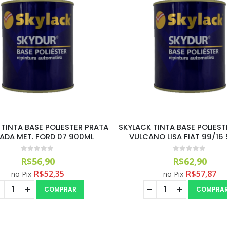
TINTA BASE POLIESTER PRATA
SKYLACK TINTA BASE POLIES
ADA MET. FORD 07 900ML
VULCANO LISA FIAT 99/16
0
out of 5
0
out of 5
R$
56,90
R$
62,90
R$
52,35
R$
57,87
no Pix
no Pix
COMPRAR
COMPRA