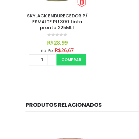
SKYLACK ENDURECEDOR P/
ESMALTE PU 300 tinta
pronta 225ML l
0
out of 5
R$
28,99
R$
26,67
no Pix
COMPRAR
PRODUTOS RELACIONADOS