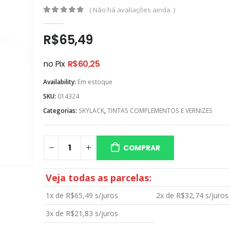
( Não há avaliações ainda. )
0
out of 5
R$
65,49
no Pix
R$
60,25
Availability:
Em estoque
SKU:
014324
Categorias:
SKYLACK
,
TINTAS COMPLEMENTOS E VERNIZES
COMPRAR
Veja todas as parcelas:
1x de
R$
65,49
s/juros
2x de
R$
32,74
s/juros
3x de
R$
21,83
s/juros