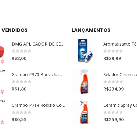
S VENDIDOS
LANÇAMENTOS
DMG APLICADOR DE CERA ULTRA MACIO VERMELHO l
0
out of 5
0
out of 5
R$
8,00
R$
29,99
Grampo P370 Borracha Porta (HONDA-TOYOTA)
0
out of 5
0
out of 5
R$
1,80
R$
234,99
Grampo P714 Rodizio Cortina (VOLVO)
0
out of 5
0
out of 5
R$
0,55
R$
259,90