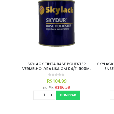
ESTER
SKYLACK TINTA BASE POLIESTER
SKYLACK 
9 900ML
VERMELHO LYRA LISA GM 04/11 900ML
ENSE
0
out of 5
R$
104,99
R$
96,59
no Pix
COMPRAR