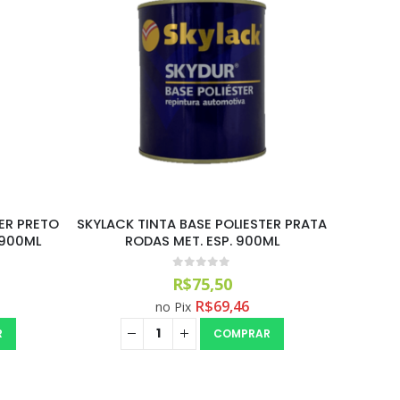
TER PRETO
SKYLACK TINTA BASE POLIESTER PRATA
SKYLACK
 900ML
RODAS MET. ESP. 900ML
BAR
0
out of 5
R$
75,50
R$
69,46
no Pix
R
COMPRAR