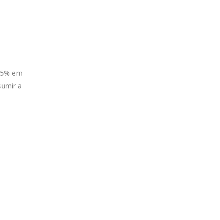
 15% em
sumir a