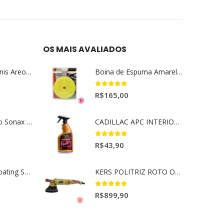
OS MAIS AVALIADOS
Aromatizante Tênis Areon Fresh Wave New Car / Carro Novo
Boina de Espuma Amarela Médio Agressiva Sonax (5")
5.00
out of 5
R$
165,00
Selador Cerâmico Sonax Xtreme Ceramic Spray + Seal (750ml)
CADILLAC APC INTERIORES 650ML
5.00
out of 5
R$
43,90
Ceramic Spray Coating Sonax 750ml
KERS POLITRIZ ROTO ORBITAL 15MM GOLD 127V l
5.00
out of 5
R$
899,90