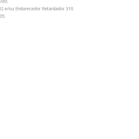
700;
32 e/ou Endurecedor Retardador 310.
35.