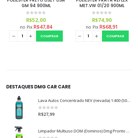
POLIESTER PRETO LISZT LISA
POLIESTER PRATA REFLEX
GM 94 900ML
MET.VW 01/20 900ML
0
out of 5
0
out of 5
R$
52,00
R$
74,90
R$
47,84
R$
68,91
no Pix
no Pix
COMPRAR
COMPRAR
DESTAQUES DMG CAR CARE
Lava Autos Concentrado NEV (nevada) 1:400 (500ml)
0
out of 5
R$
27,99
Limpador Multiuso DOM (Dominos) Dmg Pronto P/Uso (500ml)