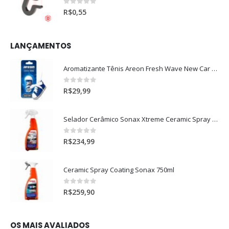
0
out of 5
R$
0,55
LANÇAMENTOS
Aromatizante Tênis Areon Fresh Wave New Car / Carro Novo
0
out of 5
R$
29,99
Selador Cerâmico Sonax Xtreme Ceramic Spray + Seal (750ml)
0
out of 5
R$
234,99
Ceramic Spray Coating Sonax 750ml
0
out of 5
R$
259,90
OS MAIS AVALIADOS