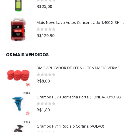
0
out of 5
R$
25,00
Mais Neve Lava Autos Concentrado 1:400 X-SHINE 5Litros
0
out of 5
R$
129,90
OS MAIS VENDIDOS
DMG APLICADOR DE CERA ULTRA MACIO VERMELHO l
0
out of 5
R$
8,00
Grampo P370 Borracha Porta (HONDA-TOYOTA)
0
out of 5
R$
1,80
Grampo P714 Rodizio Cortina (VOLVO)