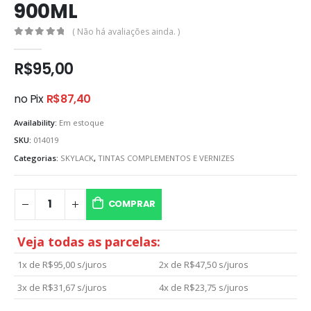
900ML
( Não há avaliações ainda. )
0
out of 5
R$
95,00
no Pix
R$
87,40
Availability:
Em estoque
SKU:
014019
Categorias:
SKYLACK
,
TINTAS COMPLEMENTOS E VERNIZES
COMPRAR
Veja todas as parcelas:
1x de
R$
95,00
s/juros
2x de
R$
47,50
s/juros
3x de
R$
31,67
s/juros
4x de
R$
23,75
s/juros