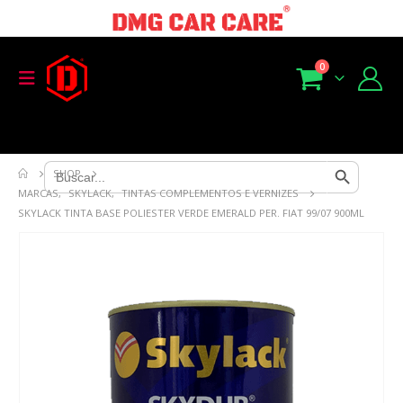
0
Search Button
Search
SHOP
for:
MARCAS
,
SKYLACK
,
TINTAS COMPLEMENTOS E VERNIZES
SKYLACK TINTA BASE POLIESTER VERDE EMERALD PER. FIAT 99/07 900ML