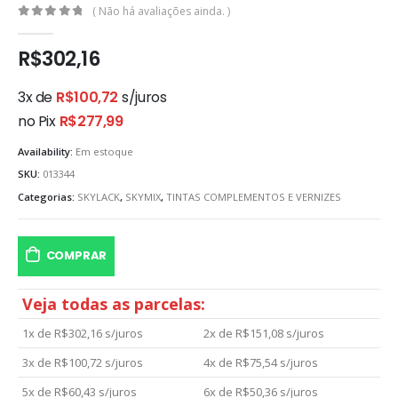
( Não há avaliações ainda. )
0
out of 5
R$
302,16
3x de
R$
100,72
s/juros
no Pix
R$
277,99
Availability:
Em estoque
SKU:
013344
Categorias:
SKYLACK
,
SKYMIX
,
TINTAS COMPLEMENTOS E VERNIZES
COMPRAR
Veja todas as parcelas:
1x de
R$
302,16
s/juros
2x de
R$
151,08
s/juros
3x de
R$
100,72
s/juros
4x de
R$
75,54
s/juros
5x de
R$
60,43
s/juros
6x de
R$
50,36
s/juros