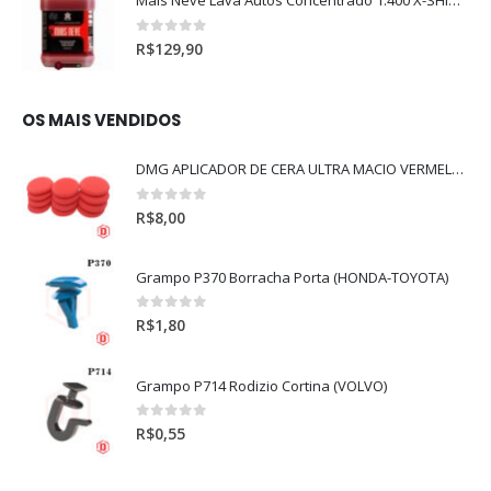
Mais Neve Lava Autos Concentrado 1:400 X-SHINE 5Litros
0
out of 5
R$
129,90
OS MAIS VENDIDOS
DMG APLICADOR DE CERA ULTRA MACIO VERMELHO l
0
out of 5
R$
8,00
Grampo P370 Borracha Porta (HONDA-TOYOTA)
0
out of 5
R$
1,80
Grampo P714 Rodizio Cortina (VOLVO)
0
out of 5
R$
0,55