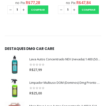
R$
77,28
R$
47,84
no Pix
no Pix
COMPRAR
COMPRAR
DESTAQUES DMG CAR CARE
Lava Autos Concentrado NEV (nevada) 1:400 (500ml)
0
out of 5
R$
27,99
Limpador Multiuso DOM (Dominos) Dmg Pronto P/Uso (500ml)
0
out of 5
R$
25,00