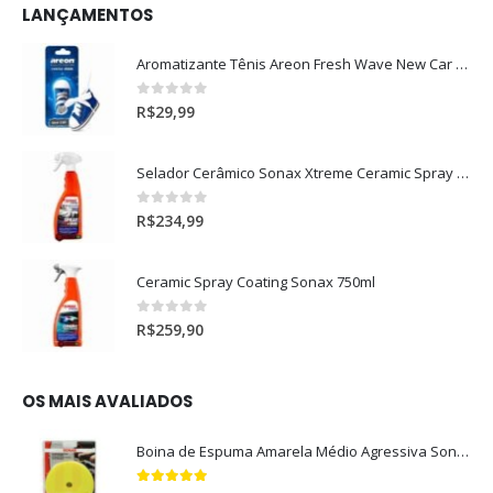
LANÇAMENTOS
Aromatizante Tênis Areon Fresh Wave New Car / Carro Novo
0
out of 5
R$
29,99
Selador Cerâmico Sonax Xtreme Ceramic Spray + Seal (750ml)
0
out of 5
R$
234,99
Ceramic Spray Coating Sonax 750ml
0
out of 5
R$
259,90
OS MAIS AVALIADOS
Boina de Espuma Amarela Médio Agressiva Sonax (5")
5.00
out of 5