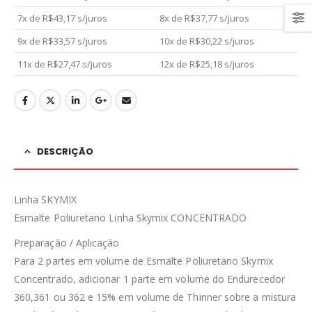
7x de
R$
43,17
s/juros
8x de
R$
37,77
s/juros
9x de
R$
33,57
s/juros
10x de
R$
30,22
s/juros
11x de
R$
27,47
s/juros
12x de
R$
25,18
s/juros
DESCRIÇÃO
Linha SKYMIX
Esmalte Poliuretano Linha Skymix CONCENTRADO
Preparação / Aplicação
Para 2 partes em volume de Esmalte Poliuretano Skymix
Concentrado, adicionar 1 parte em volume do Endurecedor
360,361 ou 362 e 15% em volume de Thinner sobre a mistura