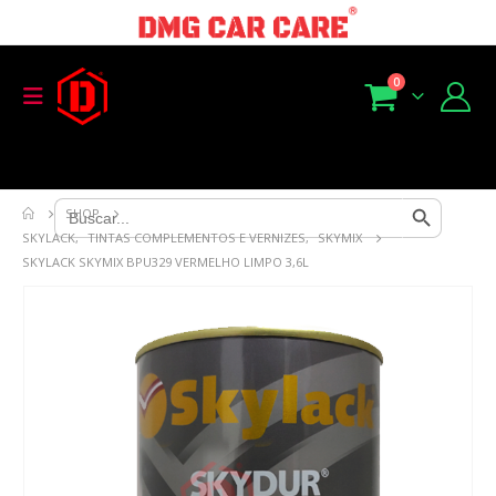
0
Search Button
Search
SHOP
for:
SKYLACK
,
TINTAS COMPLEMENTOS E VERNIZES
,
SKYMIX
SKYLACK SKYMIX BPU329 VERMELHO LIMPO 3,6L