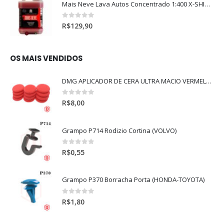
Mais Neve Lava Autos Concentrado 1:400 X-SHINE 5Litros
0
out of 5
R$
129,90
OS MAIS VENDIDOS
DMG APLICADOR DE CERA ULTRA MACIO VERMELHO l
0
out of 5
R$
8,00
Grampo P714 Rodizio Cortina (VOLVO)
0
out of 5
R$
0,55
Grampo P370 Borracha Porta (HONDA-TOYOTA)
0
out of 5
R$
1,80