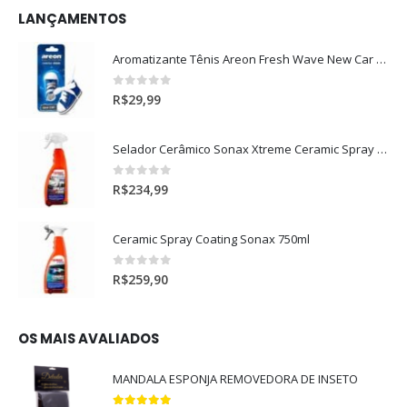
LANÇAMENTOS
Aromatizante Tênis Areon Fresh Wave New Car / Carro Novo
0
out of 5
R$
29,99
Selador Cerâmico Sonax Xtreme Ceramic Spray + Seal (750ml)
0
out of 5
R$
234,99
Ceramic Spray Coating Sonax 750ml
0
out of 5
R$
259,90
OS MAIS AVALIADOS
MANDALA ESPONJA REMOVEDORA DE INSETO