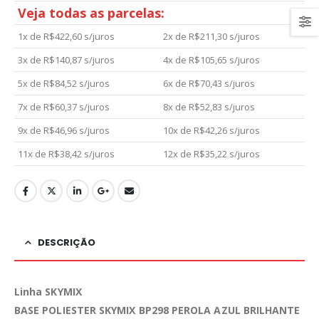
Veja todas as parcelas:
1x de
R$
422,60
s/juros
2x de
R$
211,30
s/juros
3x de
R$
140,87
s/juros
4x de
R$
105,65
s/juros
5x de
R$
84,52
s/juros
6x de
R$
70,43
s/juros
7x de
R$
60,37
s/juros
8x de
R$
52,83
s/juros
9x de
R$
46,96
s/juros
10x de
R$
42,26
s/juros
11x de
R$
38,42
s/juros
12x de
R$
35,22
s/juros
DESCRIÇÃO
Linha SKYMIX
BASE POLIESTER SKYMIX BP298 PEROLA AZUL BRILHANTE