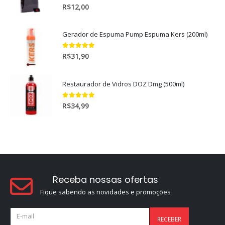
5.00
out of 5
R$
12,00
Gerador de Espuma Pump Espuma Kers (200ml)
5.00
out of 5
R$
31,90
Restaurador de Vidros DOZ Dmg (500ml)
5.00
out of 5
R$
34,99
Receba nossas ofertas
Fique sabendo as novidades e promoções