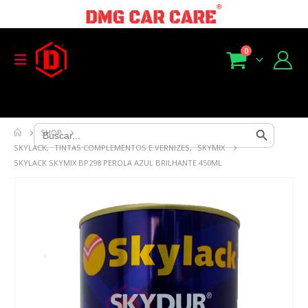
0
Search Button
Search
SHOP
for:
SKYLACK
,
TINTAS COMPLEMENTOS E VERNIZES
,
SKYMIX
SKYLACK SKYMIX BP298 PEROLA AZUL BRILHANTE 450ML