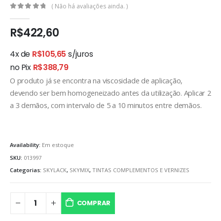
( Não há avaliações ainda. )
0
out of 5
R$
422,60
4x de
R$
105,65
s/juros
no Pix
R$
388,79
O produto já se encontra na viscosidade de aplicação,
devendo ser bem homogeneizado antes da utilização. Aplicar 2
a 3 demãos, com intervalo de 5 a 10 minutos entre demãos.
Availability:
Em estoque
SKU:
013997
Categorias:
SKYLACK
,
SKYMIX
,
TINTAS COMPLEMENTOS E VERNIZES
COMPRAR