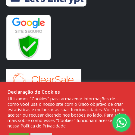
Declaração de Cookies
Utilizamos "Cookies" para armazenar informações de
como você usa o nosso site com o único objetivo de criar
estatísticas e melhorar as suas funcionalidades. Você pode
aceitar ou recusar clicando nos botões ao lado. Para saber
© DMG PARTS COMÉRCIO DE PRODUTOS AUTOMOTIVOS -
mais sobre como esses "Cookies" funcionam acesse a
20.387.727/0001-80
nossa Política de Privacidade.