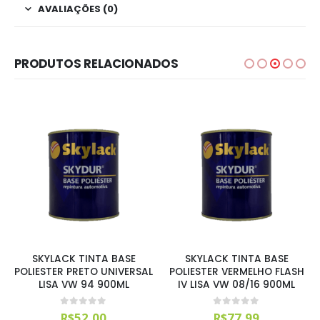
AVALIAÇÕES (0)
PRODUTOS RELACIONADOS
SKYLACK TINTA BASE
SKYLACK TINTA BASE
POLIESTER PRETO UNIVERSAL
POLIESTER VERMELHO FLASH
LISA VW 94 900ML
IV LISA VW 08/16 900ML
0
out of 5
0
out of 5
R$
52,00
R$
77,99