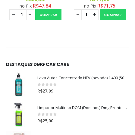
R$
47,84
R$
71,75
no Pix
no Pix
COMPRAR
COMPRAR
DESTAQUES DMG CAR CARE
Lava Autos Concentrado NEV (nevada) 1:400 (500ml)
0
out of 5
R$
27,99
Limpador Multiuso DOM (Dominos) Dmg Pronto P/Uso (500ml)
0
out of 5
R$
25,00