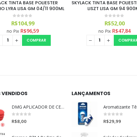
TINTA BASE POLIESTER PRETO
SKYLACK TINTA BASE POLIES
ISZT LISA GM 94 900ML
ESCUNA MET. G98 90
0
out of 5
0
out of 5
R$
52,00
R$
79,90
R$
47,84
R$
73,51
no Pix
no Pix
COMPRAR
LEIA MAIS
S VENDIDOS
LANÇAMENTOS
DMG APLICADOR DE CERA ULTRA MACIO VERMELHO l
0
out of 5
0
out of 5
R$
8,00
R$
29,99