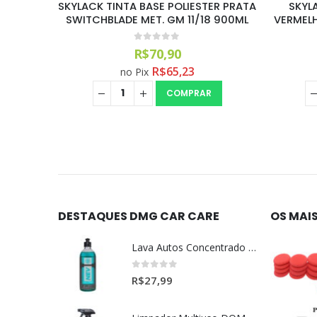
ER PRATA
SKYLACK TINTA BASE POLIESTER
SKYLACK 
8 900ML
VERMELHO LYRA LISA GM 04/11 900ML
L
0
out of 5
R$
104,99
R$
96,59
no Pix
COMPRAR
DESTAQUES DMG CAR CARE
OS MAI
Lava Autos Concentrado NEV (nevada) 1:400 (500ml)
0
out of 5
R$
27,99