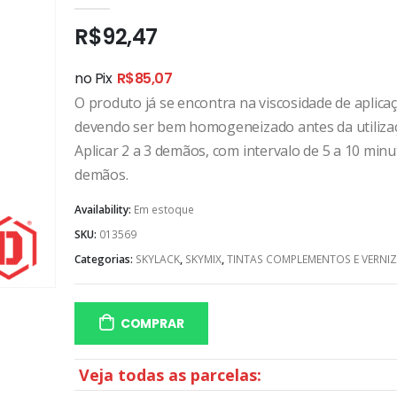
0
out of 5
R$
92,47
no Pix
R$
85,07
O produto já se encontra na viscosidade de aplica
devendo ser bem homogeneizado antes da utiliza
Aplicar 2 a 3 demãos, com intervalo de 5 a 10 min
demãos.
Availability:
Em estoque
SKU:
013569
Categorias:
SKYLACK
,
SKYMIX
,
TINTAS COMPLEMENTOS E VERNIZ
COMPRAR
Veja todas as parcelas: