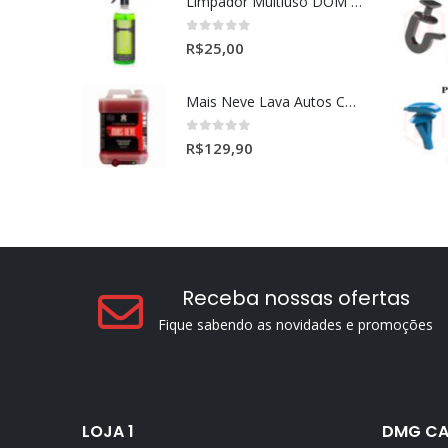
Limpador Multiuso DOM (Dominos) Dmg Pronto P/Uso (500ml)
0
out of 5
R$
25,00
Mais Neve Lava Autos Concentrado 1:400 X-SHINE 5Litros
0
out of 5
R$
129,90
Receba nossas ofertas
Fique sabendo as novidades e promoções
LOJA 1
DMG CA