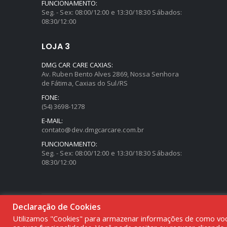
FUNCIONAMENTO:
Seg. - Sex: 08:00/12:00 e 13:30/18:30 Sábados:
08:30/12:00
LOJA 3
DMG CAR CARE CAXIAS:
Av. Ruben Bento Alves 2869, Nossa Senhora
de Fátima, Caxias do Sul/RS
FONE:
(54) 3698-1278
E-MAIL:
contato@dev.dmgcarcare.com.br
FUNCIONAMENTO:
Seg. - Sex: 08:00/12:00 e 13:30/18:30 Sábados:
08:30/12:00
Declaração de Cookies
© DMG PARTS COMÉRCIO DE PRODUTOS AUTOMOTIVOS - 20.387
Utilizamos "Cookies" para armazenar informações de como você 