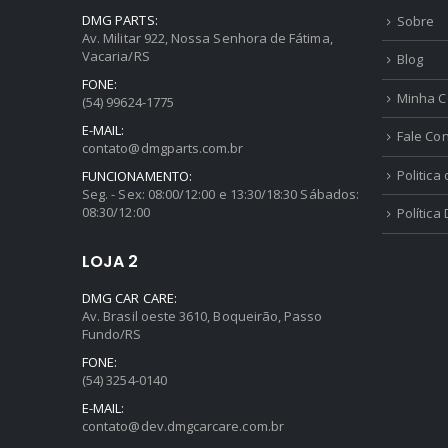
DMG PARTS:
Sobre
Av. Militar 922, Nossa Senhora de Fátima,
Vacaria/RS
Blog
FONE:
Minha C
(54) 99624-1775
E-MAIL:
Fale Co
contato@dmgparts.com.br
Politica
FUNCIONAMENTO:
Seg. - Sex: 08:00/12:00 e 13:30/18:30 Sábados:
08:30/12:00
Política
LOJA 2
DMG CAR CARE:
Av. Brasil oeste 3610, Boqueirão, Passo
Fundo/RS
FONE:
(54) 3254-0140
E-MAIL:
contato@dev.dmgcarcare.com.br