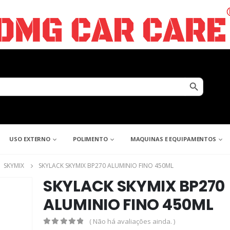
Search Button
USO EXTERNO
POLIMENTO
MAQUINAS E EQUIPAMENTOS
,
SKYMIX
SKYLACK SKYMIX BP270 ALUMINIO FINO 450ML
SKYLACK SKYMIX BP270
ALUMINIO FINO 450ML
( Não há avaliações ainda. )