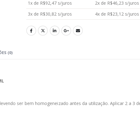
1x de
R$
92,47
s/juros
2x de
R$
46,23
s/juros
3x de
R$
30,82
s/juros
4x de
R$
23,12
s/juros
Aromatizante Tênis Areon Fresh Wave New Car / Carro Novo
0
out of 5
0
out of 5
R$
29,99
R$
29,99
Selador Cerâmico Sonax Xtreme Ceramic Spray + Seal (750ml)
ES (0)
0
out of 5
0
out of 5
R$
234,99
R$
234,99
ML
Ceramic Spray Coating Sonax 750ml
0
out of 5
0
out of 5
R$
259,90
R$
259,90
 devendo ser bem homogeneizado antes da utilização. Aplicar 2 a 3 