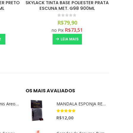
TER PRATA
SKYLACK TINTA BASE POLIESTER PRATA
SKYL
0ML
NIQUEL MET. GM 90 900ML
VERM
0
out of 5
R$
65,00
R$
59,80
no Pix
COMPRAR
OS MAIS AVALIADOS
Aromatizante Tênis Areon Fresh Wave New Car / Carro Novo
MANDALA ESPONJA REMOVEDORA DE INSETO
5.00
out of 5
R$
12,00