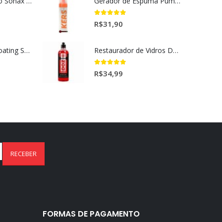
Selador Cerâmico Sonax Xtreme Ceramic Spray + Seal (750ml)
Gerador de Espuma Pump Espuma Kers (200ml)
5.00
out of 5
R$
31,90
Ceramic Spray Coating Sonax 750ml
Restaurador de Vidros DOZ Dmg (500ml)
5.00
out of 5
R$
34,99
FORMAS DE PAGAMENTO