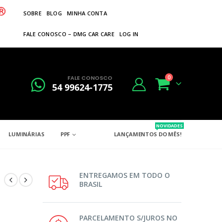
SOBRE
BLOG
MINHA CONTA
FALE CONOSCO – DMG CAR CARE
LOG IN
FALE CONOSCO
0
54 99624-1775
NOVIDADES
LUMINÁRIAS
PPF
LANÇAMENTOS DO MÊS!
ENTREGAMOS EM TODO O
BRASIL
PARCELAMENTO S/JUROS NO