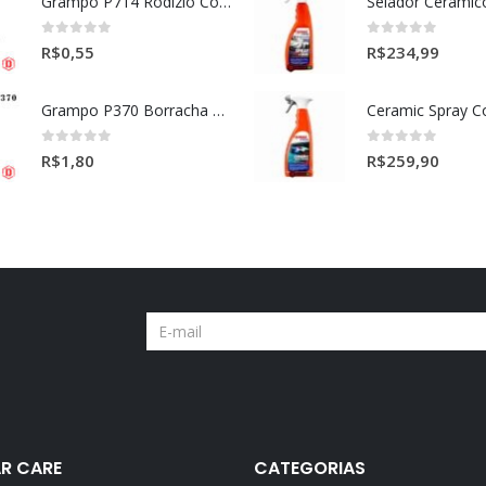
Grampo P714 Rodizio Cortina (VOLVO)
0
out of 5
0
out of 5
R$
0,55
R$
234,99
Grampo P370 Borracha Porta (HONDA-TOYOTA)
0
out of 5
0
out of 5
R$
1,80
R$
259,90
R CARE
CATEGORIAS