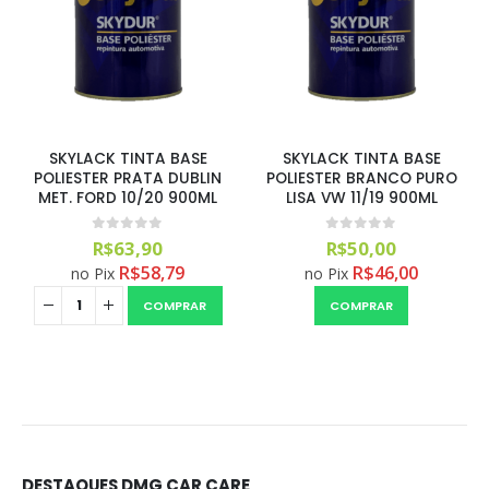
SKYLACK TINTA BASE
SKYLACK TINTA BASE
POLIESTER PRATA DUBLIN
POLIESTER BRANCO PURO
MET. FORD 10/20 900ML
LISA VW 11/19 900ML
0
out of 5
0
out of 5
R$
63,90
R$
50,00
R$
58,79
R$
46,00
no Pix
no Pix
COMPRAR
COMPRAR
DESTAQUES DMG CAR CARE