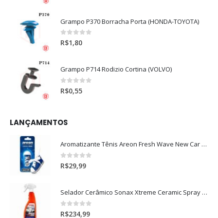
Grampo P370 Borracha Porta (HONDA-TOYOTA)
0
out of 5
R$
1,80
Grampo P714 Rodizio Cortina (VOLVO)
0
out of 5
R$
0,55
LANÇAMENTOS
Aromatizante Tênis Areon Fresh Wave New Car / Carro Novo
0
out of 5
R$
29,99
Selador Cerâmico Sonax Xtreme Ceramic Spray + Seal (750ml)
0
out of 5
R$
234,99