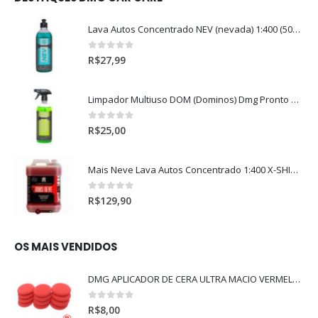
Lava Autos Concentrado NEV (nevada) 1:400 (500ml)
0
out of 5
R$
27,99
Limpador Multiuso DOM (Dominos) Dmg Pronto P/Uso (500ml)
0
out of 5
R$
25,00
Mais Neve Lava Autos Concentrado 1:400 X-SHINE 5Litros
0
out of 5
R$
129,90
OS MAIS VENDIDOS
DMG APLICADOR DE CERA ULTRA MACIO VERMELHO l
0
out of 5
R$
8,00