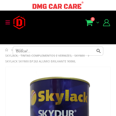
0
Search Button
Search
SHOP
for:
SKYLACK
,
TINTAS COMPLEMENTOS E VERNIZES
,
SKYMIX
SKYLACK SKYMIX BP263 ALUMIO BRILHANTE 900ML