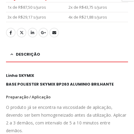
1x de
R$
87,50
s/juros
2x de
R$
43,75
s/juros
3x de
R$
29,17
s/juros
4x de
R$
21,88
s/juros
DESCRIÇÃO
Linha SKYMIX
BASE POLIESTER SKYMIX BP263 ALUMINIO BRILHANTE
Preparação / Aplicação
O produto já se encontra na viscosidade de aplicação,
devendo ser bem homogeneizado antes da utilização. Aplicar
2 a 3 demãos, com intervalo de 5 a 10 minutos entre
demãos.