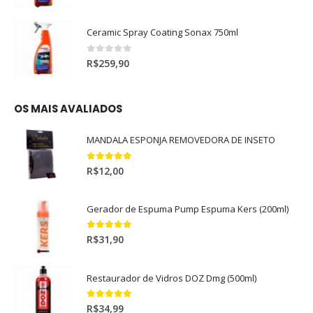
Ceramic Spray Coating Sonax 750ml
0
out of 5
R$
259,90
OS MAIS AVALIADOS
MANDALA ESPONJA REMOVEDORA DE INSETO
5.00
out of 5
R$
12,00
Gerador de Espuma Pump Espuma Kers (200ml)
5.00
out of 5
R$
31,90
Restaurador de Vidros DOZ Dmg (500ml)
5.00
out of 5
R$
34,99