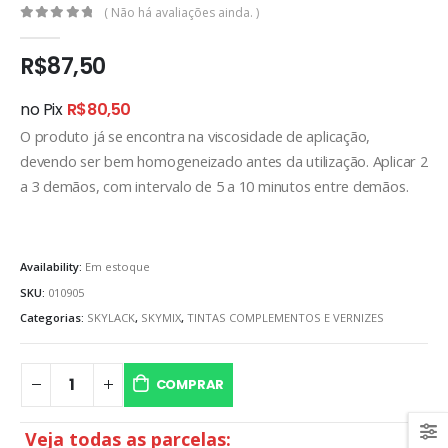
( Não há avaliações ainda. )
0
out of 5
R$
87,50
no Pix
R$
80,50
O produto já se encontra na viscosidade de aplicação,
devendo ser bem homogeneizado antes da utilização. Aplicar 2
a 3 demãos, com intervalo de 5 a 10 minutos entre demãos.
Availability:
Em estoque
SKU:
010905
Categorias:
SKYLACK
,
SKYMIX
,
TINTAS COMPLEMENTOS E VERNIZES
COMPRAR
Veja todas as parcelas: